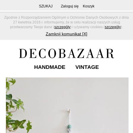
SZUKAJ
Zaloguj się
Koszyk
Zgodnie z Rozporządzeniem Ogólnym o Ochronie Danych Osobowych z dnia
27 kwietnia 2016 r. informujemy, że w celu realizacji naszych usług
przetwarzamy Twoje dane (
szczegóły
) i używamy cookies (
szczegóły
).
Zamknij komunikat [X]
HANDMADE
VINTAGE