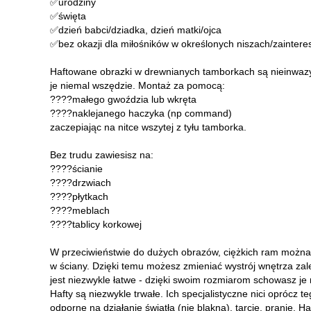
✅urodziny
✅święta
✅dzień babci/dziadka, dzień matki/ojca
✅bez okazji dla miłośników w określonych niszach/zainte
Haftowane obrazki w drewnianych tamborkach są nieinwazyj
je niemal wszędzie. Montaż za pomocą:
????małego gwoździa lub wkręta
????naklejanego haczyka (np command)
zaczepiając na nitce wszytej z tyłu tamborka.
Bez trudu zawiesisz na:
????ścianie
????drzwiach
????płytkach
????meblach
????tablicy korkowej
W przeciwieństwie do dużych obrazów, ciężkich ram można je
w ściany. Dzięki temu możesz zmieniać wystrój wnętrza zale
jest niezwykle łatwe - dzięki swoim rozmiarom schowasz je 
Hafty są niezwykle trwałe. Ich specjalistyczne nici oprócz t
odporne na działanie światła (nie blakną), tarcie, pranie.