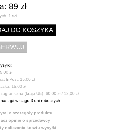
: 89 zł
ych:
1
szt.
ysyłki:
5,00 zł
t InPost: 15,00 zł
czka: 15,00 zł
zagraniczna (kraje UE): 60,00 zł / 12,00 zł
nastąpi w ciągu 3 dni roboczych
ytaj o szczegóły produktu
acz opinie o sprzedawcy
y naliczania kosztu wysyłki