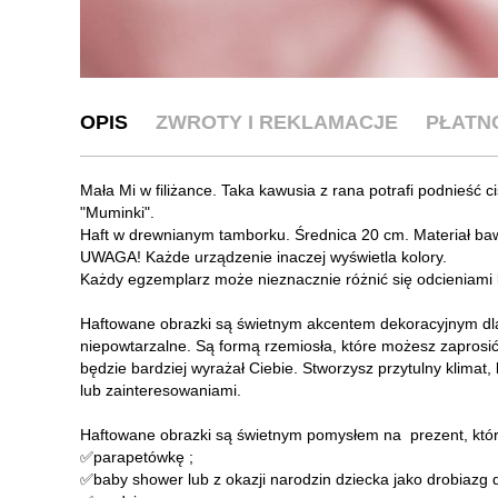
OPIS
ZWROTY I REKLAMACJE
PŁATN
Mała Mi w filiżance. Taka kawusia z rana potrafi podnieść ci
"Muminki".
Haft w drewnianym tamborku. Średnica 20 cm. Materiał baweł
UWAGA! Każde urządzenie inaczej wyświetla kolory.
Każdy egzemplarz może nieznacznie różnić się odcieniami kol
Haftowane obrazki są świetnym akcentem dekoracyjnym dl
niepowtarzalne. Są formą rzemiosła, które możesz zaprosi
będzie bardziej wyrażał Ciebie. Stworzysz przytulny klimat
lub zainteresowaniami.
Haftowane obrazki są świetnym pomysłem na prezent, który
✅parapetówkę ;
✅baby shower lub z okazji narodzin dziecka jako drobiazg 