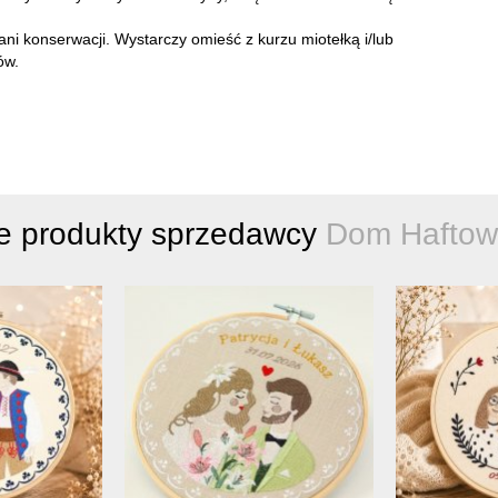
ni konserwacji. Wystarczy omieść z kurzu miotełką i/lub
ów.
e produkty sprzedawcy
Dom Haftow