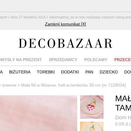
z dnia 27 kwietnia 2016 r. informujemy, że w celu realizacji naszych usług pr
Zamknij komunikat [X]
OMYSŁY NA PREZENT
SPRZEDAWCY
POLECAMY
PRZECE
IA
BIŻUTERIA
TOREBKI
DODATKI
PAN
DZIECKO
DO
y ścienne
>
Mała Mi w filiżance, haft w tamborku 20 cm (nr 7129024)
MAŁ
TAM
Dom H
0,0/5,0 (