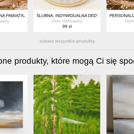
MBORKU
A PAMIĄTKA ŚLUBNA, ZARĘCZYNOWA - HAFT W TAMBORKU
ŚLUBNA, INDYWIDUALNA DEDYKACJA, HAFT W
PERSONALI
wany
Dom Haftowany
Dom
99 zł
zobacz wszystkie produkty
ne produkty, które mogą Ci się sp