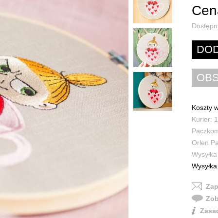
Cena
Dostępn
Koszty w
Kurier: 1
Paczkoma
Orlen Pa
Wysyłka 
Wysyłka 
Zap
Zob
Zasad