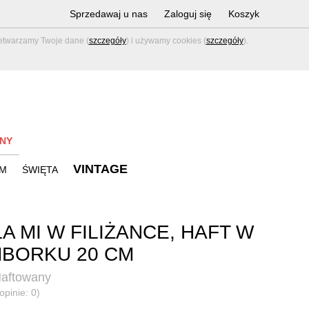
Sprzedawaj u nas
Zaloguj się
Koszyk
zetwarzamy Twoje dane (
szczegóły
) i używamy cookies (
szczegóły
).
NY
VINTAGE
M
ŚWIĘTA
A MI W FILIŻANCE, HAFT W
BORKU 20 CM
aftowany
opinie: 0)