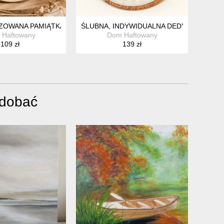
 TAMBORKU
ZOWANA PAMIĄTKA ŚLUBNA, ZARĘCZYNOWA - HAFT W TAMBORK
ŚLUBNA, INDYWIDUALNA DEDYKACJA, HA
 Haftowany
Dom Haftowany
109 zł
139 zł
odobać