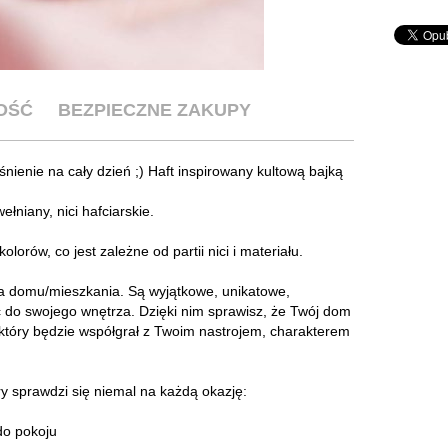
OŚĆ
BEZPIECZNE ZAKUPY
śnienie na cały dzień ;) Haft inspirowany kultową bajką
niany, nici hafciarskie.
orów, co jest zależne od partii nici i materiału.
a domu/mieszkania. Są wyjątkowe, unikatowe,
ć do swojego wnętrza. Dzięki nim sprawisz, że Twój dom
, który będzie współgrał z Twoim nastrojem, charakterem
 sprawdzi się niemal na każdą okazję:
do pokoju