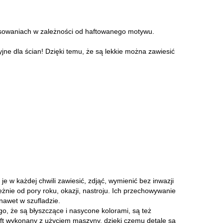
resowaniach w zależności od haftowanego motywu.
ne dla ścian! Dzięki temu, że są lekkie można zawiesić
 w każdej chwili zawiesić, zdjąć, wymienić bez inwazji
żnie od pory roku, okazji, nastroju. Ich przechowywanie
nawet w szufladzie.
ego, że są błyszczące i nasycone kolorami, są też
 Haft wykonany z użyciem maszyny, dzięki czemu detale są