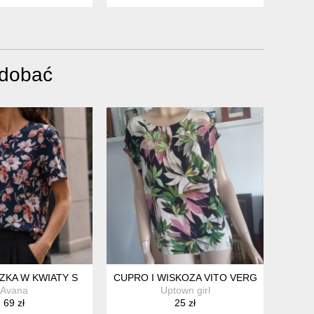
odobać
ZKA W KWIATY S
CUPRO I WISKOZA VITO VERGELIS
Avana
Uptown girl
69 zł
25 zł