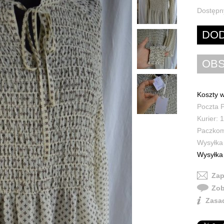
Dostępn
Koszty w
Poczta P
Kurier: 1
Paczkoma
Wysyłka 
Wysyłka 
Zap
Zob
Zasad