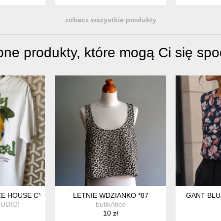
zobacz wszystkie produkty
ne produkty, które mogą Ci się sp
ZE HOUSE CYTRYNA
LETNIE WDZIANKO *87
GANT BLU
UDIO!
butikAtico
10 zł