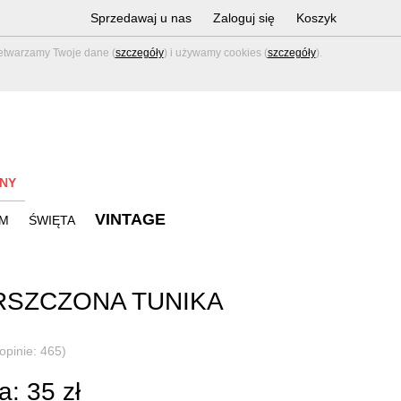
Sprzedawaj u nas
Zaloguj się
Koszyk
zetwarzamy Twoje dane (
szczegóły
) i używamy cookies (
szczegóły
).
NY
VINTAGE
M
ŚWIĘTA
SZCZONA TUNIKA
(opinie: 465)
: 35 zł