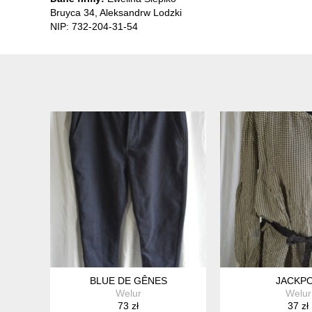
Bruyca 34, Aleksandrw Lodzki
NIP: 732-204-31-54
BLUE DE GÊNES
JACKP
Welur
Welur
73 zł
37 zł