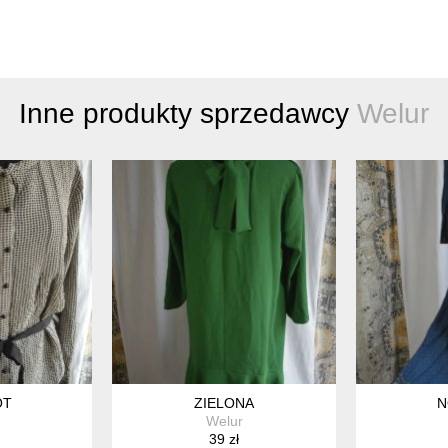
Inne produkty sprzedawcy
Welur
OT
ZIELONA
N
Welur
39 zł