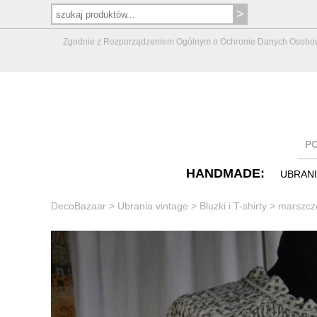
Zgodnie z Rozporządzeniem Ogólnym o Ochronie Danych Osobowych 
P
HANDMADE:
UBRAN
DecoBazaar
>
Ubrania vintage
>
Bluzki i T-shirty
>
marszczo