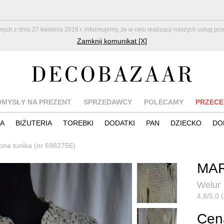
z dnia 27 kwietnia 2016 r. informujemy, że w celu realizacji naszych usług pr
Zamknij komunikat [X]
OMYSŁY NA PREZENT
SPRZEDAWCY
POLECAMY
PRZECE
IA
BIŻUTERIA
TOREBKI
DODATKI
PAN
DZIECKO
DO
na tunika (nr 6982756)
MAR
Welur
4,8/5,0 
Cena