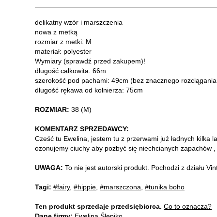
delikatny wzór i marszczenia
nowa z metką
rozmiar z metki: M
materiał: polyester
Wymiary (sprawdź przed zakupem)!
długość całkowita: 66m
szerokość pod pachami: 49cm (bez znacznego rozciągania 
długość rękawa od kołnierza: 75cm
ROZMIAR:
38 (M)
KOMENTARZ SPRZEDAWCY:
Cześć tu Ewelina, jestem tu z przerwami już ładnych kilka l
ozonujemy ciuchy aby pozbyć się niechcianych zapachów , b
UWAGA:
To nie jest autorski produkt. Pochodzi z działu V
Tagi:
#fairy
,
#hippie
,
#marszczona
,
#tunika boho
Ten produkt sprzedaje przedsiębiorca.
Co to oznacza?
Dane firmy:
Ewelina Ślepiko