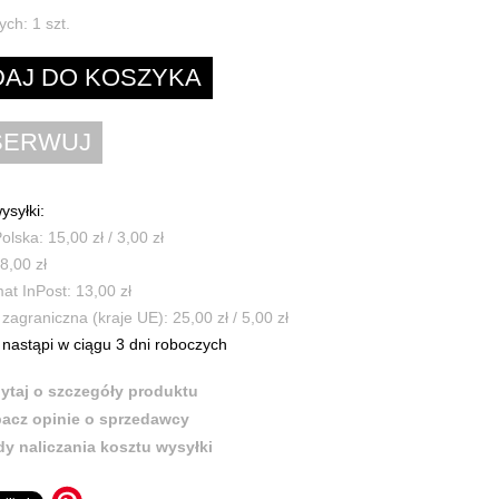
ych:
1
szt.
ysyłki:
olska: 15,00 zł / 3,00 zł
8,00 zł
t InPost: 13,00 zł
zagraniczna (kraje UE): 25,00 zł / 5,00 zł
nastąpi w ciągu 3 dni roboczych
ytaj o szczegóły produktu
acz opinie o sprzedawcy
y naliczania kosztu wysyłki