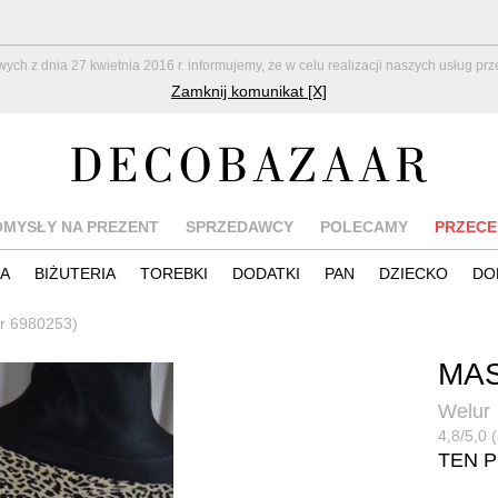
z dnia 27 kwietnia 2016 r. informujemy, że w celu realizacji naszych usług pr
Zamknij komunikat [X]
OMYSŁY NA PREZENT
SPRZEDAWCY
POLECAMY
PRZECE
IA
BIŻUTERIA
TOREBKI
DODATKI
PAN
DZIECKO
DO
nr 6980253)
MAS
Welur
4,8/5,0 
TEN 