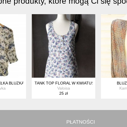
ne produkty, które mogą Ci się sp
ŁKA BLUZKA KWIATY 36 S
TANK TOP FLORAL W KWIATUSZKI ETNO PRINTY
BLUZ
vka
Valoisa
Kame
25 zł
PŁATNOŚCI