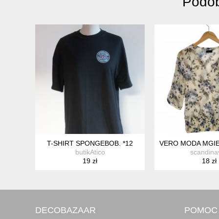
Podob
T-SHIRT SPONGEBOB. *12
VERO MODA MGIE
butikAtico
scandina
19 zł
18 zł
DECOBAZAAR
POMOC