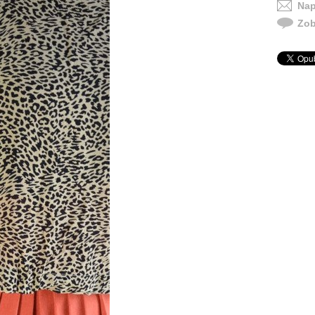
Nap
Zob