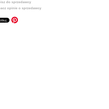
isz do sprzedawcy
acz opinie o sprzedawcy