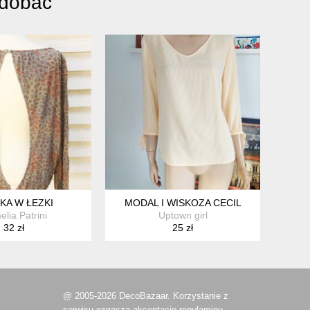
odobać
 XS S
KA W ŁEZKI
MODAL I WISKOZA CECIL
lia Patrini
Uptown girl
32 zł
25 zł
@ 2005-2026 DecoBazaar. Korzystanie z
serwisu oznacza akceptację
regulaminu.