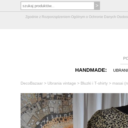
Zgodnie z Rozporządzeniem Ogólnym o Ochronie Danych Osobowych 
P
HANDMADE:
UBRAN
DecoBazaar
>
Ubrania vintage
>
Bluzki i T-shirty
>
masai (