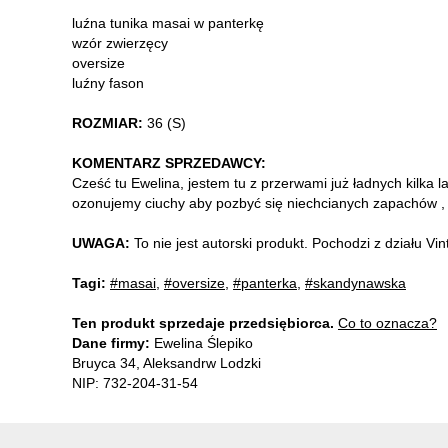
luźna tunika masai w panterkę
wzór zwierzęcy
oversize
luźny fason
ROZMIAR:
36 (S)
KOMENTARZ SPRZEDAWCY:
Cześć tu Ewelina, jestem tu z przerwami już ładnych kilka l
ozonujemy ciuchy aby pozbyć się niechcianych zapachów , b
UWAGA:
To nie jest autorski produkt. Pochodzi z działu V
Tagi:
#masai
,
#oversize
,
#panterka
,
#skandynawska
Ten produkt sprzedaje przedsiębiorca.
Co to oznacza?
Dane firmy:
Ewelina Ślepiko
Bruyca 34, Aleksandrw Lodzki
NIP: 732-204-31-54