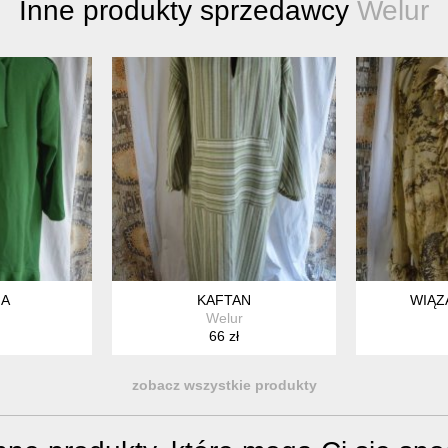
Inne produkty sprzedawcy
Welur
NA
KAFTAN
WIĄZ
Welur
66 zł
zobacz wszystkie produkty