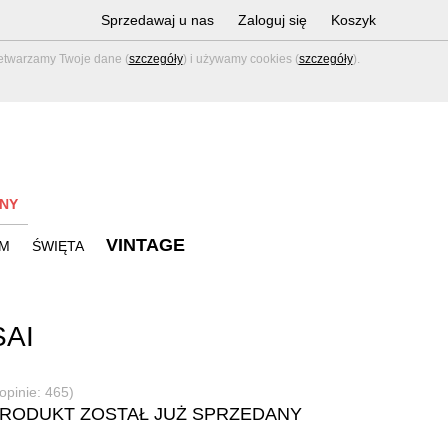
Sprzedawaj u nas
Zaloguj się
Koszyk
zetwarzamy Twoje dane (
szczegóły
) i używamy cookies (
szczegóły
).
NY
VINTAGE
M
ŚWIĘTA
AI
(opinie: 465)
PRODUKT ZOSTAŁ JUŻ SPRZEDANY