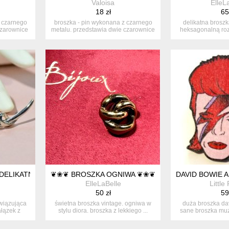
Valoisa
ElleL
18 zł
65
z czarnego
broszka - pin wykonana z czarnego
delikatna broszk
czarownice
metalu. przedstawia dwie czarownice
heksagonalną roz
...
b.
DELIKATNA GAŁĄZKA
❦❀❦ BROSZKA OGNIWA ❦❀❦
DAVID BOWIE 
ElleLaBelle
Little
50 zł
59
awiązująca
świetna broszka vintage. ogniwa w
duża broszka dav
łązek z
stylu diora. broszka z lekkiego ...
sane broszka muz
dr