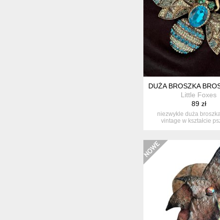
DUŻA BROSZKA BROS
Little Foxes
89 zł
niezwykle duża broszka
vintage w kształcie ps
stworzona...