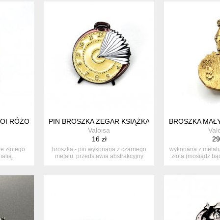
KOI RÓŻOWO BIAŁY
PIN BROSZKA ZEGAR KSIĄŻKA DLA MIŁOŚNIKÓW C
BROSZKA MAŁY
Valoisa
Val
16 zł
29
e złotego
broszka - pin wykonana z czarnego
wykonana z metalu
alią.
metalu. przedstawia abstrakcyjny
złota (mosiądz bąd
kol...