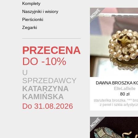
Komplety
Naszyjniki i wisiory
Pierścionki
Zegarki
PRZECENA
DO -10%
U
SPRZEDAWCY
DAWNA BROSZKA K
KATARZYNA
ElleLaBelle
80 zł
KAMIŃSKA
staruteńka broszka. *** br
Do 31.08.2026
z pereł i szkła artystyc