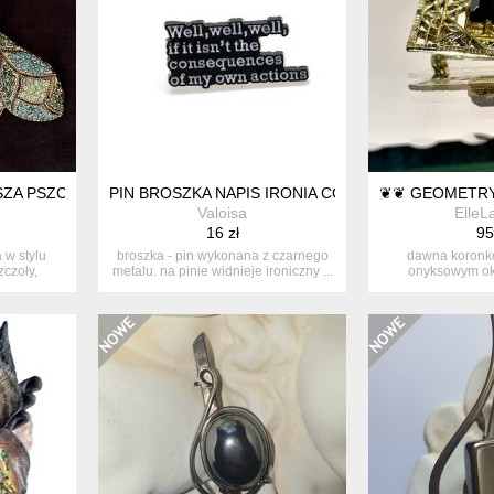
ZA PSZCZOŁA KRYSZTAŁKI STYL VINTAGE ZJAWISKOWA
PIN BROSZKA NAPIS IRONIA CONSEQUENCES OF 
❦❦ GEOMETRY
Valoisa
ElleL
16 zł
95
 w stylu
broszka - pin wykonana z czarnego
dawna koronk
zczoły,
metalu. na pinie widnieje ironiczny ...
onyksowym oki
kostiumo