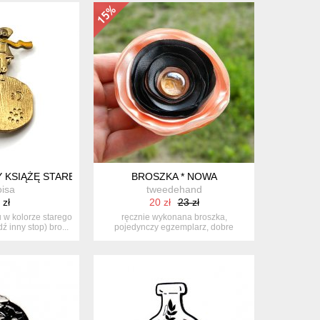
ZYTANIA
 KSIĄŻĘ STARE ZŁOTO EMALIA
BROSZKA * NOWA
oisa
tweedehand
 zł
20 zł
23 zł
 w kolorze starego
ręcznie wykonana broszka,
ź inny stop) bro...
pojedynczy egzemplarz, dobre
stabilnie zamon...