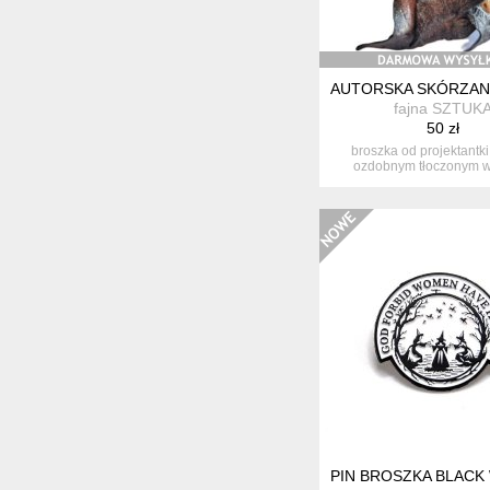
AUTORSKA SKÓRZAN
fajna SZTUK
50 zł
broszka od projektantki
ozdobnym tłoczonym 
pokryta me...
PIN BROSZKA BLACK