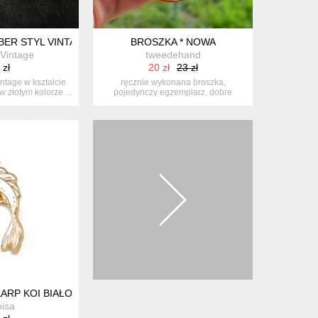
BER STYL VINTAGE Z TURKUSOWYMI KRYSZTAŁKAMI | ZŁOTY PT
BROSZKA * NOWA
Vintage
tweedehand
 zł
20 zł
23 zł
ntage w kształcie
ręcznie wykonana broszka,
 złotym kolorze ...
pojedynczy egzemplarz, dobre
stabilnie zamon...
KARP KOI BIAŁO RÓŻOWY
oisa