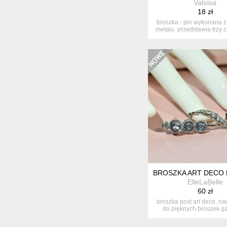
Valoisa
18 zł
broszka - pin wykonana 
metalu. przedstawia trzy 
...
BROSZKA ART DECO 
ElleLaBelle
60 zł
broszka post art deco, n
do pięknych broszek ga
tamte...