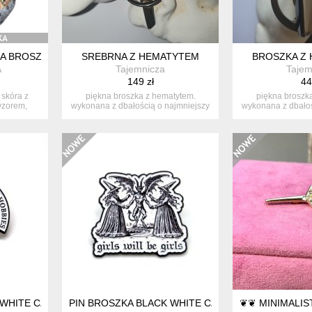
A BROSZKA Z MUSZLĄ PAUA
SREBRNA Z HEMATYTEM
BROSZKA Z
A
Tajemnicza
Tajem
149 zł
44
 skóra z
piękna broszka z hematytem.
piękna broszk
wzorem,
wykonana z dbałością o najmniejszy
wykonana z dbałoś
szczeg...
szcz
 WHITE CZAROWNICE
PIN BROSZKA BLACK WHITE CZAROWNICE
❦❦ MINIMALI