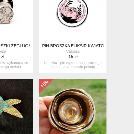
BRO 800
SZKI ŻEGLUGA DZIEŃ I NOC
PIN BROSZKA ELIKSIR KWIATOWY ALCHEMIA
oisa
Valoisa
 zł
15 zł
inów, wykonana ze
broszka - pin wykonana z czarnego
łotego metalu.
metalu. przedstawia pękatą
sta...
laborator...