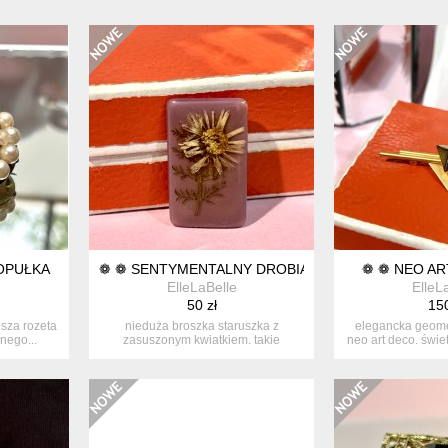
OPUŁKA
❁ ❁ SENTYMENTALNY DROBIAZG ❁ ❁
❁ ❁ NEO AR
ElleLaBelle
ElleL
50 zł
150
osza rozeta
nieduża broszka staruszka z
elegancka geome
znego...
zasuszonym kwiatkiem. takie
neo art deco. świet
słodziutkie...