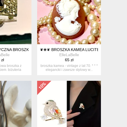
MY OWN ACTIONS
CZNA BROSZKA ❦❦
❦❀❦ BROSZKA KAMEA LUCITE ❦❀❦
aBelle
ElleLaBelle
 zł
65 zł
owa broszka z
broszka kamea - vintage z lat 70. * * *
em. biżuteria
elegancki i zawsze stylowy w...
wa z l...