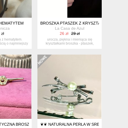
 HEMATYTEM
BROSZKA PTASZEK Z KRYSZTAŁKAMI
nicza
La Casa de Azul
 zł
26 zł
29 zł
a z hematytem.
urocza, piękna i mieniąca się
cią o najmniejszy
kryształkami broszka - ptaszek,
eg...
idealna ...
STYCZNA BROSZKA ❦❦
❦❦ NATURALNA PERŁA W SREBRZE ❦❦