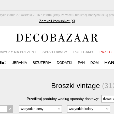
z dnia 27 kwietnia 2016 r. informujemy, że w celu realizacji naszych usług pr
Zamknij komunikat [X]
OMYSŁY NA PREZENT
SPRZEDAWCY
POLECAMY
PRZECE
GE:
HA
UBRANIA
BIŻUTERIA
DODATKI
PAN
DOM
Broszki vintage
(31
Przefiltruj produkty według sposoby dostawy: