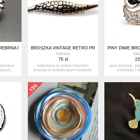
EBRNA DUŻA LATA 60. BOHEMIA VINTAGE
BROSZKA VINTAGE RETRO PRL ARTYSTYCZNA SRE
PINY DWIE BRO
Valoisa
Val
75 zł
22
wykonana
wykonana ze srebra niewielka
para broszek - p
arnych,
broszka w abstrakcyjnym kształcie,
srebrnego i z
ciekaw...
przed