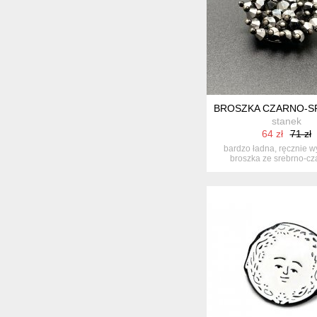
BROSZKA CZARNO-SR
stanek
64 zł
71 zł
bardzo ładna, ręcznie 
broszka ze srebrno-cz
szklanych...