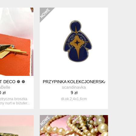
T DECO ❁ ❁
PRZYPINKA KOLEKCJONERSKA ANTI-DRUG 
aBelle
scandinavka
 zł
9 zł
tryczna broszka
dł.ok.2,4x1,6cm
ny nurt w biżuter...