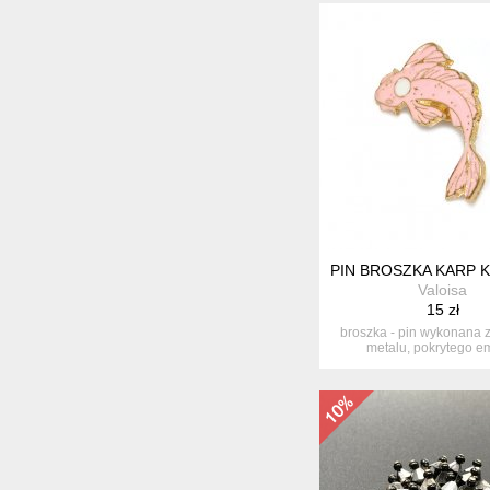
PIN BROSZKA KARP 
Valoisa
15 zł
broszka - pin wykonana z
metalu, pokrytego em
przedstawi...