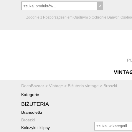
Zgodnie z Rozporządzeniem Ogólnym o Ochronie Danych Osobowych 
P
VINTA
DecoBazaar
>
Vintage
>
Biżuteria vintage
>
Broszki
Kategorie
BIŻUTERIA
Bransoletki
Broszki
Kolczyki i klipsy