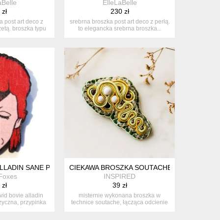
aBelle
ElleLaBelle
 zł
230 zł
a post art deco z
srebrna broszka post art deco z perłą.
etą. broszka typu
to elegancka srebrna broszka...
..
ALLADIN SANE PIN, ZIGGY STARDUST , DAVID BOWIE BROOCH, J
CIEKAWA BROSZKA SOUTACHE
 Foxes
INSPIRED
 zł
39 zł
id bovie alladin
misternie wykonana broszka w
yczna, przypinka
technice soutache, łącząca odcienie
...
ziele...