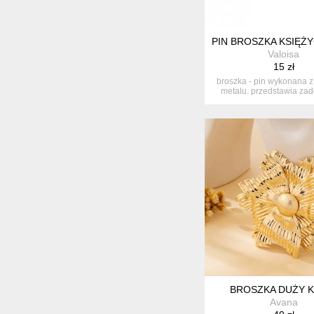
PIN BROSZKA KSIĘ
Valoisa
15 zł
broszka - pin wykonana 
metalu. przedstawia za
okrą...
BROSZKA DUŻY K
Avana