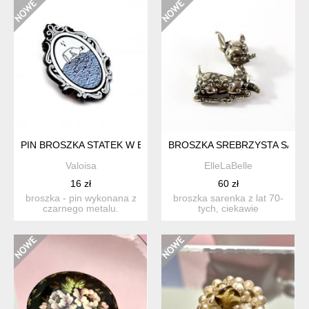
PIN BROSZKA STATEK W BUTELCE MORZE
BROSZKA SREBRZYSTA SARE
Valoisa
ElleLaBelle
16 zł
60 zł
broszka - pin wykonana z
broszka sarenka z lat 70-
czarnego metalu.
tych, ciekawie
przedstawia ciekawy,
zaprojektowana i
abstrak...
wykonana. me...