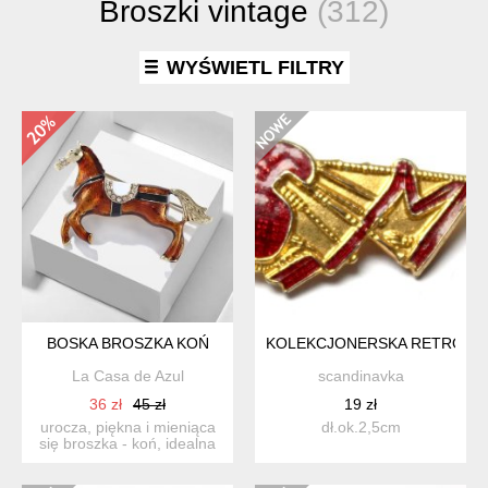
Broszki vintage
(312)
WYŚWIETL FILTRY
BOSKA BROSZKA KOŃ
KOLEKCJONERSKA RETRO PR
La Casa de Azul
scandinavka
36 zł
45 zł
19 zł
urocza, piękna i mieniąca
dł.ok.2,5cm
się broszka - koń, idealna
na płaszczyk, sp...