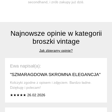
secondhand, i zrób zakupy już dziś.
Najnowsze opinie w kategorii
broszki vintage
Jak zbieramy opinie?
Ewa napisał(a):
"SZMARAGDOWA SKROMNA ELEGANCJA"
Kolczyki zgodne z opisem i zdjęciem. Bardzo ładne.
Dziękuję i polecam!
★★★★★ 26.02.2026