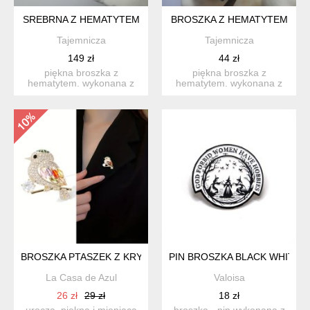
SREBRNA Z HEMATYTEM
BROSZKA Z HEMATYTEM
Tajemnicza
Tajemnicza
149 zł
44 zł
piękna broszka z
piękna broszka z
hematytem. wykonana z
hematytem. wykonana z
dbałością o najmniejszy
dbałością o najmniejszy
szczeg...
szczeg...
BROSZKA PTASZEK Z KRYSZTAŁKAMI
PIN BROSZKA BLACK WHITE 
La Casa de Azul
Valoisa
26 zł
29 zł
18 zł
urocza, piękna i mieniąca
broszka - pin wykonana z