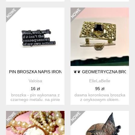
pszczoły, stworzona...
PIN BROSZKA NAPIS IRONIA CONSEQUENCES OF MY OWN A
❦❦ GEOMETRYCZNA BROSZ
Valoisa
ElleLaBelle
16 zł
95 zł
broszka - pin wykonana z
dawna koronkowa broszka
czarnego metalu. na pinie
z onyksowym okiem.
widnieje ironiczny ...
biżuteria kostiumowa z l...