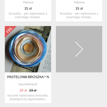
Valoisa
Valoisa
15 zł
15 zł
broszka - pin wykonana z
broszka - pin wykonana z
czarnego metalu.
czarnego metalu.
przedstawia pękatą
przedstawia zadowolony,
laborator...
okrą...
PASTELOWA BROSZKA * NOWA
tweedehand
20 zł
23 zł
ręcznie wykonana broszka,
pojedynczy egzemplarz,
dobre stabilnie zamon...