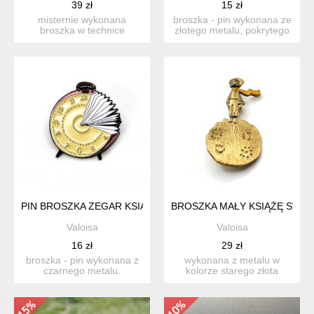
39 zł
15 zł
misternie wykonana
broszka - pin wykonana ze
broszka w technice
złotego metalu, pokrytego
soutache, łącząca odcienie
emalią. przedstawi...
ziele...
PIN BROSZKA ZEGAR KSIĄŻKA DLA MIŁOŚNIKÓW CZYTANIA
BROSZKA MAŁY KSIĄŻĘ STAR
Valoisa
Valoisa
16 zł
29 zł
broszka - pin wykonana z
wykonana z metalu w
czarnego metalu.
kolorze starego złota
przedstawia abstrakcyjny
(mosiądz bądź inny stop)
kol...
bro...