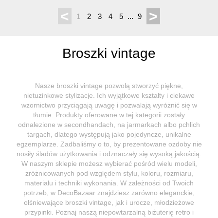
<
>
1
2
3
4
5
...
9
Broszki vintage
Nasze broszki vintage pozwolą stworzyć piękne,
nietuzinkowe stylizacje. Ich wyjątkowe kształty i ciekawe
wzornictwo przyciągają uwagę i pozwalają wyróżnić się w
tłumie. Produkty oferowane w tej kategorii zostały
odnalezione w secondhandach, na jarmarkach albo pchlich
targach, dlatego występują jako pojedyncze, unikalne
egzemplarze. Zadbaliśmy o to, by prezentowane ozdoby nie
nosiły śladów użytkowania i odznaczały się wysoką jakością.
W naszym sklepie możesz wybierać pośród wielu modeli,
zróżnicowanych pod względem stylu, koloru, rozmiaru,
materiału i techniki wykonania. W zależności od Twoich
potrzeb, w DecoBazaar znajdziesz zarówno eleganckie,
olśniewające broszki vintage, jak i urocze, młodzieżowe
przypinki. Poznaj naszą niepowtarzalną biżuterię retro i