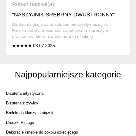
Robert napisał(a):
"NASZYJNIK SREBRNY DWUSTRONNY"
Bardzo dziękuję za absolutnie niezwykły naszyjnik.
Paczka dotarła doskonale zapakowana z uroczym
gratisem za który również bardzo dziękuję.
★★★★★ 03.07.2025
Najpopularniejsze kategorie
Biżuteria artystyczna
Biżuteria z żywicy
Breloki do kluczy i książek
Broszki Vintage
Dekoracje i meble do pokoju dziecięcego