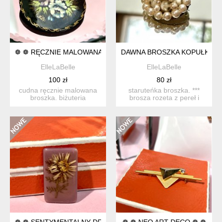
❁ ❁ RĘCZNIE MALOWANA BROSZKA ❁ ❁
DAWNA BROSZKA KOPUŁKA
ElleLaBelle
ElleLaBelle
100 zł
80 zł
cudna ręcznie malowana
staruteńka broszka. ***
broszka. biżuteria
brosza rozeta z pereł i
wykonana z laki, lekki i ...
szkła artystycznego...
❁ ❁ SENTYMENTALNY DROBIAZG ❁ ❁
❁ ❁ NEO ART DECO ❁ ❁