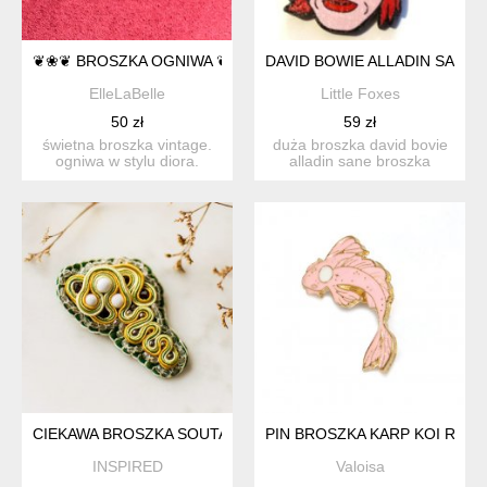
❦❀❦ BROSZKA OGNIWA ❦❀❦
DAVID BOWIE ALLADIN SANE 
ElleLaBelle
Little Foxes
50 zł
59 zł
świetna broszka vintage.
duża broszka david bovie
ogniwa w stylu diora.
alladin sane broszka
broszka z lekkiego ...
muzyczna, przypinka dr...
CIEKAWA BROSZKA SOUTACHE
PIN BROSZKA KARP KOI RÓŻ
INSPIRED
Valoisa