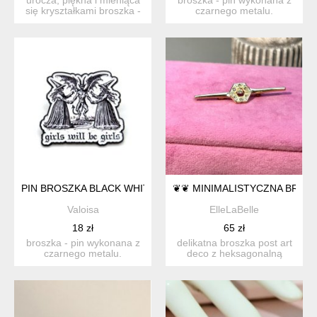
się kryształkami broszka -
czarnego metalu.
ptaszek, idealna ...
przedstawia trzy
czarownice ...
PIN BROSZKA BLACK WHITE CZAROWNICE
❦❦ MINIMALISTYCZNA BROS
Valoisa
ElleLaBelle
18 zł
65 zł
broszka - pin wykonana z
delikatna broszka post art
czarnego metalu.
deco z heksagonalną
przedstawia dwie
rozetą. broszka typu b...
czarownice ...