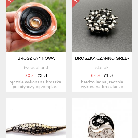
BROSZKA * NOWA
BROSZKA CZARNO-SREBRNA D
tweedehand
stanek
20 zł
23 zł
64 zł
71 zł
ręcznie wykonana broszka,
bardzo ładna, ręcznie
pojedynczy egzemplarz,
wykonana broszka ze
dobre stabilnie zamon...
srebrno-czarnych,
szklanych...