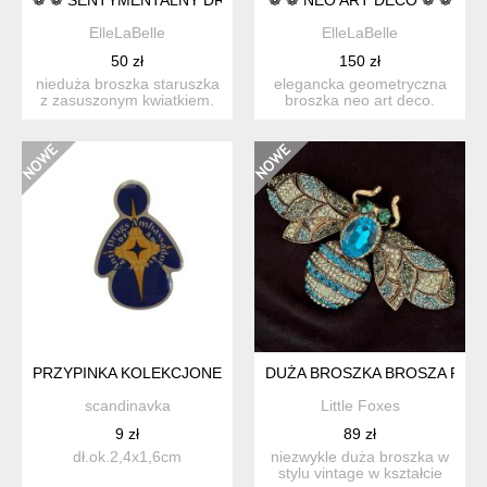
ElleLaBelle
ElleLaBelle
50 zł
150 zł
nieduża broszka staruszka
elegancka geometryczna
z zasuszonym kwiatkiem.
broszka neo art deco.
takie słodziutkie...
świetny nurt w biżuter...
PRZYPINKA KOLEKCJONERSKA ANTI-DRUG AMBASSADOR
DUŻA BROSZKA BROSZA PSZC
scandinavka
Little Foxes
9 zł
89 zł
dł.ok.2,4x1,6cm
niezwykle duża broszka w
stylu vintage w kształcie