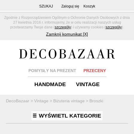
SZUKAJ
Zaloguj się
Koszyk
Zgodnie z Rozporządzeniem Ogólnym o Ochronie Danych Osobowych z dnia
27 kwietnia 2016 r. informujemy, że w celu realizacji naszych usług
przetwarzamy Twoje dane (
szczegóły
) i używamy cookies (
szczegóły
).
Zamknij komunikat [X]
POMYSŁY NA PREZENT
PRZECENY
HANDMADE
VINTAGE
DecoBazaar
>
Vintage
>
Biżuteria vintage
>
Broszki
WYŚWIETL KATEGORIE