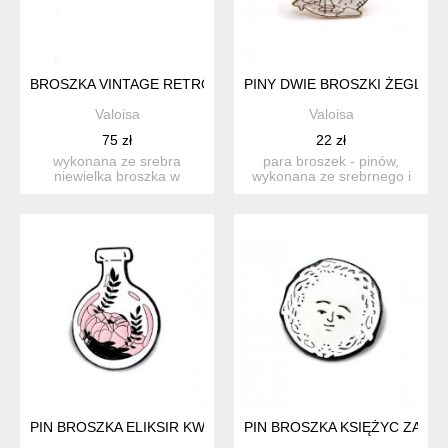
BROSZKA VINTAGE RETRO PRL ARTYSTYCZNA SREBRO 800
PINY DWIE BROSZKI ŻEGLUGA
Valoisa
Valoisa
75 zł
22 zł
wykonana ze srebra
para broszek - pinów,
niewielka broszka w
wykonana ze srebrnego i
abstrakcyjnym kształcie,
złotego metalu. przedsta...
ciekaw...
PIN BROSZKA ELIKSIR KWIATOWY ALCHEMIA
PIN BROSZKA KSIĘŻYC ZAD