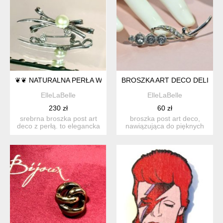
❦❦ NATURALNA PERŁA W SREBRZE ❦❦
BROSZKA ART DECO DELIKAT
ElleLaBelle
ElleLaBelle
230 zł
60 zł
srebrna broszka post art
broszka post art deco,
deco z perłą. to elegancka
nawiązująca do pięknych
srebrna broszka...
broszek gałązek z tamte...