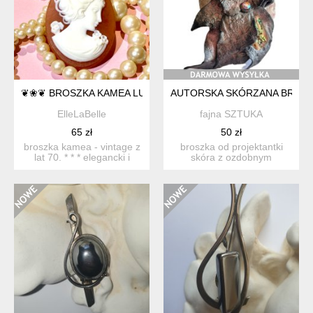
❦❀❦ BROSZKA KAMEA LUCITE ❦❀❦
AUTORSKA SKÓRZANA BROSZ
ElleLaBelle
fajna SZTUKA
65 zł
50 zł
broszka kamea - vintage z
broszka od projektantki
lat 70. * * * elegancki i
skóra z ozdobnym
zawsze stylowy w...
tłoczonym wzorem, pokryta
me...