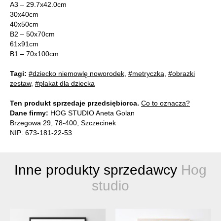
A3 – 29.7x42.0cm
30x40cm
40x50cm
B2 – 50x70cm
61x91cm
B1 – 70x100cm
Tagi:
#dziecko niemowlę noworodek
,
#metryczka
,
#obrazki
zestaw
,
#plakat dla dziecka
Ten produkt sprzedaje przedsiębiorca.
Co to oznacza?
Dane firmy:
HOG STUDIO Aneta Golan
Brzegowa 29, 78-400, Szczecinek
NIP: 673-181-22-53
Inne produkty sprzedawcy
Hog
studio