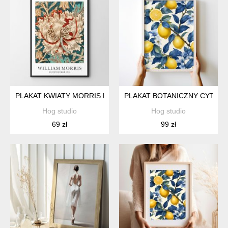
PLAKAT KWIATY MORRIS HONEYSUCKLE - FORMAT A4
PLAKAT BOTANICZNY CYTRYN
Hog studio
Hog studio
69 zł
99 zł