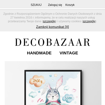
SZUKAJ
Zaloguj się
Koszyk
Zgodnie z Rozporządzeniem Ogólnym o Ochronie Danych Osobowych z dnia
27 kwietnia 2016 r. informujemy, że w celu realizacji naszych usług
przetwarzamy Twoje dane (
szczegóły
) i używamy cookies (
szczegóły
).
Zamknij komunikat [X]
HANDMADE
VINTAGE