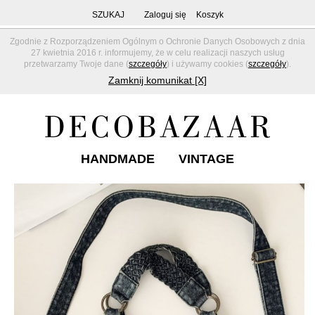
SZUKAJ
Zaloguj się
Koszyk
Zgodnie z Rozporządzeniem Ogólnym o Ochronie Danych Osobowych z dnia
27 kwietnia 2016 r. informujemy, że w celu realizacji naszych usług
przetwarzamy Twoje dane (
szczegóły
) i używamy cookies (
szczegóły
).
Zamknij komunikat [X]
HANDMADE
VINTAGE