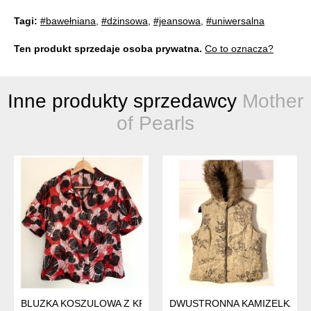
Tagi:
#bawełniana
,
#dżinsowa
,
#jeansowa
,
#uniwersalna
Ten produkt sprzedaje osoba prywatna.
Co to oznacza?
Inne produkty sprzedawcy
Mother
of Pearls
BLUZKA KOSZULOWA Z KRÓTKIM RĘKAWEM, 46
DWUSTRONNA KAMIZELKA, R