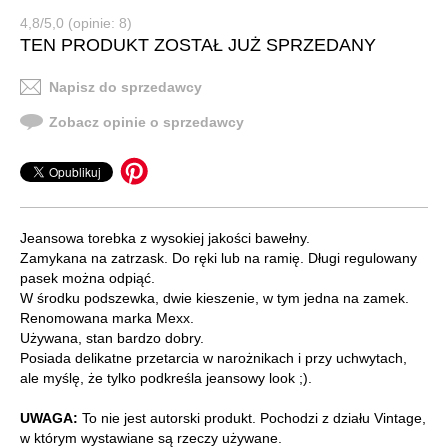
4,8/5,0 (opinie: 8)
TEN PRODUKT ZOSTAŁ JUŻ SPRZEDANY
Napisz do sprzedawcy
Zobacz opinie o sprzedawcy
Jeansowa torebka z wysokiej jakości bawełny.
Zamykana na zatrzask. Do ręki lub na ramię. Długi regulowany
pasek można odpiąć.
W środku podszewka, dwie kieszenie, w tym jedna na zamek.
Renomowana marka Mexx.
Używana, stan bardzo dobry.
Posiada delikatne przetarcia w narożnikach i przy uchwytach,
ale myślę, że tylko podkreśla jeansowy look ;).
UWAGA:
To nie jest autorski produkt. Pochodzi z działu Vintage,
w którym wystawiane są rzeczy używane.