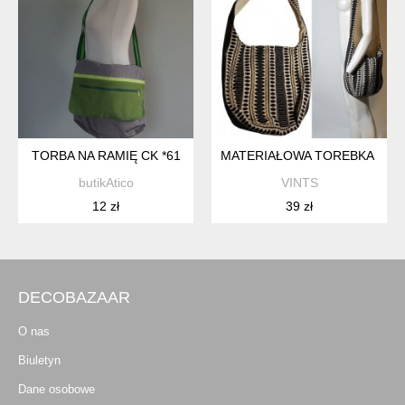
TORBA NA RAMIĘ CK *61
MATERIAŁOWA TOREBKA DAMS
butikAtico
VINTS
12 zł
39 zł
DECOBAZAAR
O nas
Biuletyn
Dane osobowe