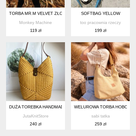
TORBA MR.M VELVET ZŁOTA - USZY SKÓRA NATURALNA
SOFTBAG YELLOW
Monkey Machine
too pracownia rzeczy
119 zł
199 zł
DUŻA TOREBKA HANDMADE NA RAMIĘ – ŻÓŁTA TORBA ZE SZ
WELUROWA TORBA HOBO W 
JutaKnitStore
sabi tatka
240 zł
259 zł