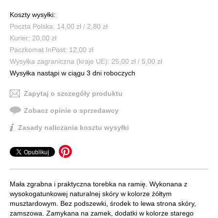
Koszty wysyłki:
Poczta Polska: 14,00 zł / 2,80 zł
Kurier: 20,00 zł
Paczkomat InPost: 12,00 zł
Wysyłka zagraniczna (kraje UE): 25,00 zł / 5,00 zł
Wysyłka nastąpi w ciągu 3 dni roboczych
Zapytaj o szczegóły produktu
Zobacz opinie o sprzedawcy
Zasady naliczania kosztu wysyłki
Mała zgrabna i praktyczna torebka na ramię. Wykonana z
wysokogatunkowej naturalnej skóry w kolorze żółtym
musztardowym. Bez podszewki, środek to lewa strona skóry,
zamszowa. Zamykana na zamek, dodatki w kolorze starego