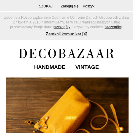
SZUKAJ
Zaloguj się
Koszyk
Zgodnie z Rozporządzeniem Ogólnym o Ochronie Danych Osobowych z dnia
27 kwietnia 2016 r. informujemy, że w celu realizacji naszych usług
przetwarzamy Twoje dane (
szczegóły
) i używamy cookies (
szczegóły
).
Zamknij komunikat [X]
HANDMADE
VINTAGE