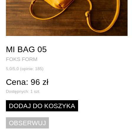
MI BAG 05
FOKS FORM
5,0/5,0 (opinie: 185)
Cena: 96 zł
Dostępnych:
1
szt.