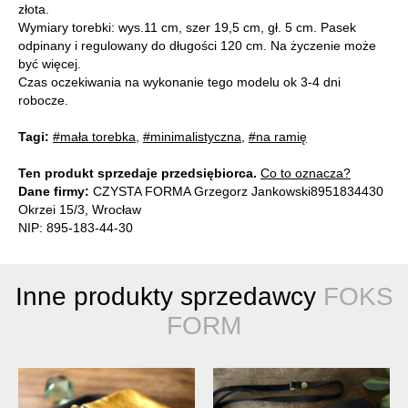
złota.
Wymiary torebki: wys.11 cm, szer 19,5 cm, gł. 5 cm. Pasek
odpinany i regulowany do długości 120 cm. Na życzenie może
być więcej.
Czas oczekiwania na wykonanie tego modelu ok 3-4 dni
robocze.
Tagi:
#mała torebka
,
#minimalistyczna
,
#na ramię
Ten produkt sprzedaje przedsiębiorca.
Co to oznacza?
Dane firmy:
CZYSTA FORMA Grzegorz Jankowski8951834430
Okrzei 15/3, Wrocław
NIP: 895-183-44-30
Inne produkty sprzedawcy
FOKS
FORM