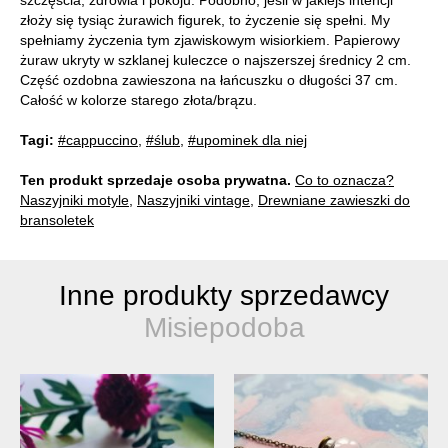
szczęścia, zdrowia i pokoju. Podobno, jeśli w jakiejś intencji
złoży się tysiąc żurawich figurek, to życzenie się spełni. My
spełniamy życzenia tym zjawiskowym wisiorkiem. Papierowy
żuraw ukryty w szklanej kuleczce o najszerszej średnicy 2 cm.
Część ozdobna zawieszona na łańcuszku o długości 37 cm.
Całość w kolorze starego złota/brązu.
Tagi:
#cappuccino
,
#ślub
,
#upominek dla niej
Ten produkt sprzedaje osoba prywatna.
Co to oznacza?
Naszyjniki motyle
,
Naszyjniki vintage
,
Drewniane zawieszki do
bransoletek
Inne produkty sprzedawcy
Misiepodoba