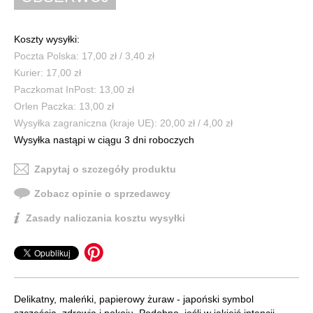
Koszty wysyłki:
Poczta Polska: 17,00 zł / 3,40 zł
Kurier: 17,00 zł
Paczkomat InPost: 13,00 zł
Orlen Paczka: 13,00 zł
Wysyłka zagraniczna (kraje UE): 20,00 zł / 4,00 zł
Wysyłka nastąpi w ciągu 3 dni roboczych
Zapytaj o szczegóły produktu
Zobacz opinie o sprzedawcy
Zasady naliczania kosztu wysyłki
Delikatny, maleńki, papierowy żuraw - japoński symbol