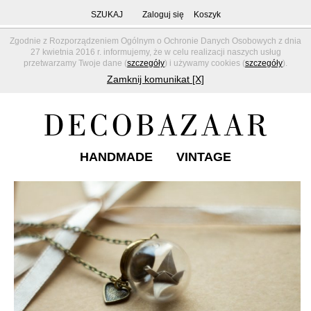
SZUKAJ
Zaloguj się
Koszyk
Zgodnie z Rozporządzeniem Ogólnym o Ochronie Danych Osobowych z dnia
27 kwietnia 2016 r. informujemy, że w celu realizacji naszych usług
przetwarzamy Twoje dane (
szczegóły
) i używamy cookies (
szczegóły
).
Zamknij komunikat [X]
HANDMADE
VINTAGE