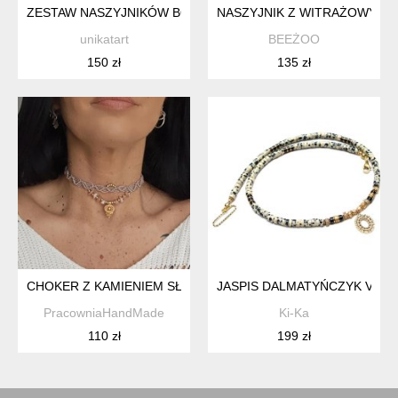
ZESTAW NASZYJNIKÓW BOHO: WIELOWARSTWOWE KORALE I 
NASZYJNIK Z WITRAŻOWYM W
unikatart
BEEŻOO
150 zł
135 zł
CHOKER Z KAMIENIEM SŁONECZNYM
JASPIS DALMATYŃCZYK VOL. 
PracowniaHandMade
Ki-Ka
110 zł
199 zł