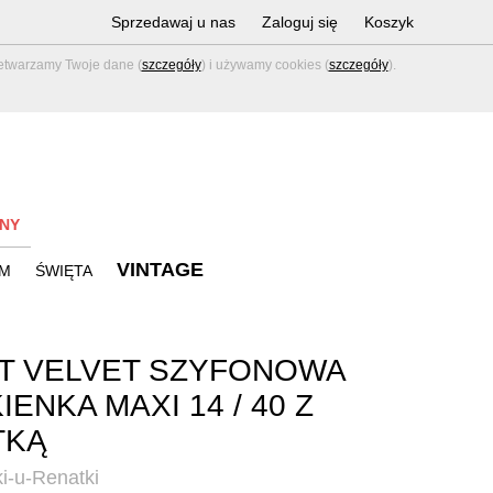
Sprzedawaj u nas
Zaloguj się
Koszyk
zetwarzamy Twoje dane (
szczegóły
) i używamy cookies (
szczegóły
).
NY
VINTAGE
M
ŚWIĘTA
T VELVET SZYFONOWA
IENKA MAXI 14 / 40 Z
TKĄ
i-u-Renatki