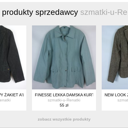
 produkty sprzedawcy
szmatki-u-Re
NIKA KHAKI / 8- S
 ŻAKIET A'LA JEANS 18 / 44
FINESSE LEKKA DAMSKA KURTKA / 24 - 52
NEW LOOK Ż
enatki
szmatki-u-Renatki
szmat
55 zł
zobacz wszystkie produkty