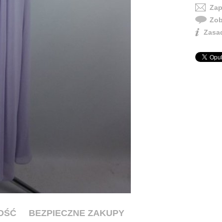
Zap
Zob
Zasad
OŚĆ
BEZPIECZNE ZAKUPY