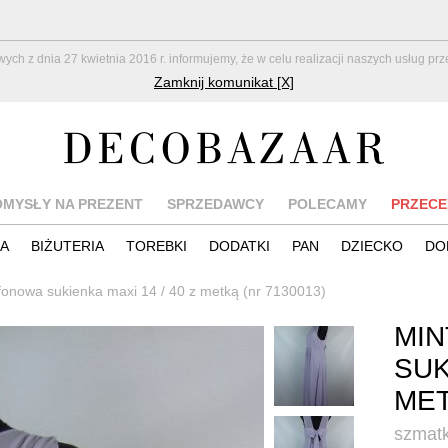
z dnia 27 kwietnia 2016 r. informujemy, że w celu realizacji naszych usług pr
Zamknij komunikat [X]
OMYSŁY NA PREZENT
SPRZEDAWCY
POLECAMY
PRZECE
IA
BIŻUTERIA
TOREBKI
DODATKI
PAN
DZIECKO
DO
yfonowa sukienka maxi 14 / 40 z metką (nr 7130013)
MIN
SUK
ME
szmatk