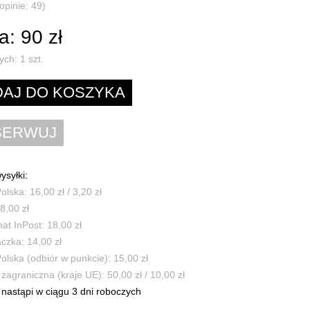
opinie: 49)
: 90 zł
ych:
1
szt.
ysyłki:
olska: 16,00 zł / 3,20 zł
8,00 zł
t InPost: 18,00 zł
czka: 14,00 zł
olska (odbiór w punkcie): 15,00 zł
zagraniczna (kraje UE): 50,00 zł / 10,00 zł
nastąpi w ciągu 3 dni roboczych