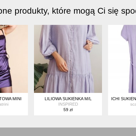
ne produkty, które mogą Ci się sp
 24W Z KOŁNIERZEM 6XL / 52 / 24
TOWA MINI
LILIOWA SUKIENKA M/L
ICHI SUKI
trini
INSPIRED
sc
59 zł