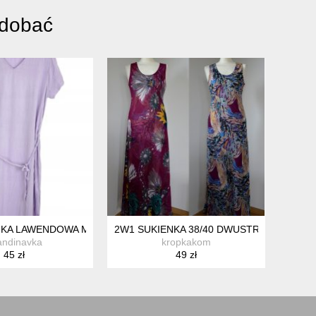
odobać
ENKA LAWENDOWA MAXI MARRAKECH 36 S
2W1 SUKIENKA 38/40 DWUSTRONNA
andinavka
kropkakom
45 zł
49 zł