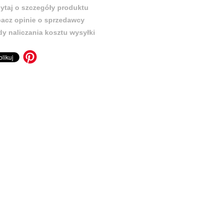
ytaj o szczegóły produktu
acz opinie o sprzedawcy
y naliczania kosztu wysyłki