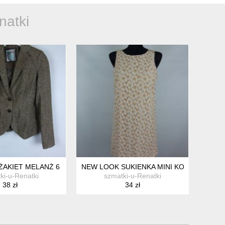
natki
AKIET MELANŻ 6 / 34
NEW LOOK SUKIENKA MINI KORONKA 12 / 
ki-u-Renatki
szmatki-u-Renatki
38 zł
34 zł