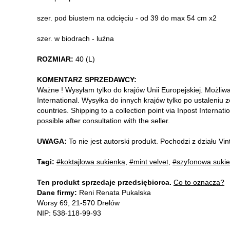
szer. pod biustem na odcięciu - od 39 do max 54 cm x2
szer. w biodrach - luźna
ROZMIAR:
40 (L)
KOMENTARZ SPRZEDAWCY:
Ważne ! Wysyłam tylko do krajów Unii Europejskiej. Możliw
International. Wysyłka do innych krajów tylko po ustaleniu 
countries. Shipping to a collection point via Inpost Internati
possible after consultation with the seller.
UWAGA:
To nie jest autorski produkt. Pochodzi z działu V
Tagi:
#koktajlowa sukienka
,
#mint velvet
,
#szyfonowa suki
Ten produkt sprzedaje przedsiębiorca.
Co to oznacza?
Dane firmy:
Reni Renata Pukalska
Worsy 69, 21-570 Drelów
NIP: 538-118-99-93