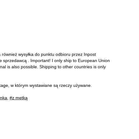
a również wysyłka do punktu odbioru przez Inpost
ze sprzedawcą . Important! I only ship to European Union
onal is also possible. Shipping to other countries is only
intage, w którym wystawiane są rzeczy używane.
enka
,
#z metką