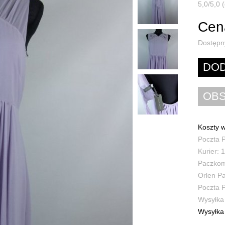
5,0/5,0 (
Cena
Dostępn
Koszty w
Poczta P
Kurier: 1
Paczkoma
Orlen Pa
Poczta P
Wysyłka 
Wysyłka 