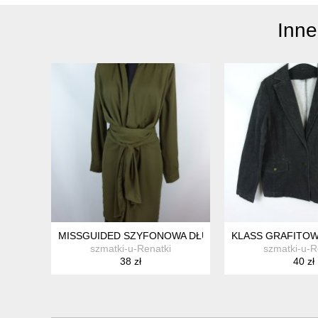
Inne
MISSGUIDED SZYFONOWA DŁUŻSZA ASYMETRYCZNA TU
KLASS GRAFITOWY
szmatki-u-Renatki
szmatki-u-R
38 zł
40 zł