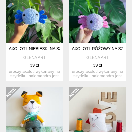
AXOLOTL NIEBIESKI NA SZYDEŁKU UROCZA SALAMANDRA NA
AXOLOTL RÓŻOWY NA SZYDE
GLENA ART
GLENA ART
39 zł
39 zł
uroczy axolotl wykonany na
uroczy axolotl wykonany na
szydełku. salamandra jest
szydełku. salamandra jest
w kolorach: jasny...
w kolorach: jasny...