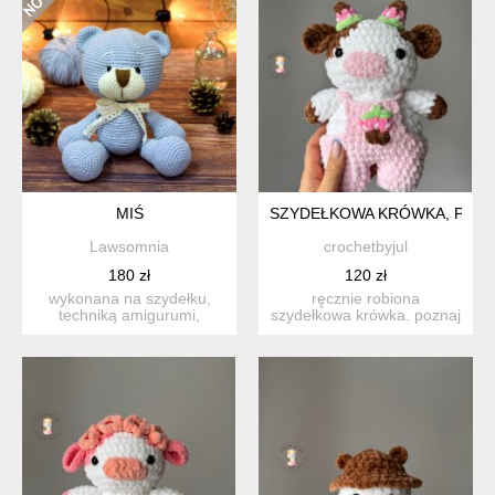
MIŚ
SZYDEŁKOWA KRÓWKA, PLUS
Lawsomnia
crochetbyjul
180 zł
120 zł
wykonana na szydełku,
ręcznie robiona
techniką amigurumi,
szydełkowa krówka. poznaj
przytulanka, która ucieszy
uroczą, mięciutką krówkę –
n...
...