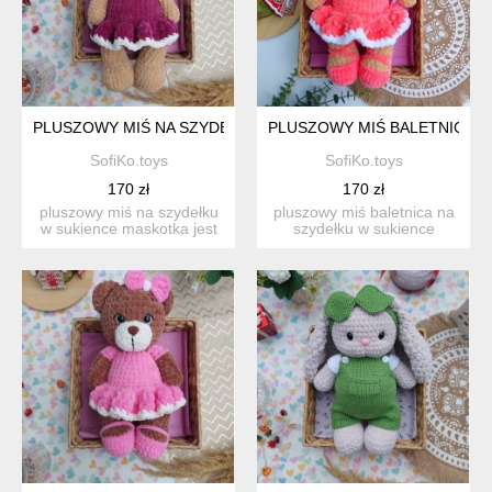
PLUSZOWY MIŚ NA SZYDEŁKU W SUKIENCE
PLUSZOWY MIŚ BALETNICA N
SofiKo.toys
SofiKo.toys
170 zł
170 zł
pluszowy miś na szydełku
pluszowy miś baletnica na
w sukience maskotka jest
szydełku w sukience
wykonana na szydełk...
maskotka jest wykonana ...