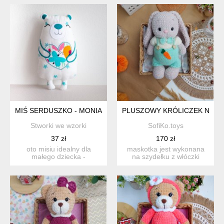
MIŚ SERDUSZKO - MONIA - 21 CM
PLUSZOWY KRÓLICZEK NA S
Stworki we wzorki
SofiKo.toys
37 zł
170 zł
oto misiu idealny dla
maskotka jest wykonana
małego dziecka -
na szydełku z włóczki
bezpieczny i przyjazny -
himalaya dolphin baby. w...
ma na ...