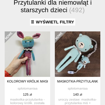
Przytulanki dla niemowląt i
starszych dzieci
(492)
WYŚWIETL FILTRY
KOLOROWY KRÓLIK MASKOTKA SZYDEŁKOWA HANDMADE
MASKOTKA-PRZYTULANKA MIŚ
splotomaniaa
splotomaniaa
125 zł
140 zł
maskotka-przytulanka -
uroczy zestaw: maskotka-
kolorowy królik. została
przytulanka miś +