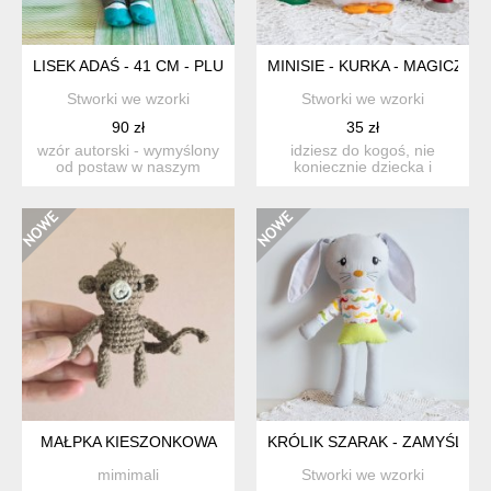
LISEK ADAŚ - 41 CM - PLUS ZESTAW UBRANEK
MINISIE - KURKA - MAGICZNE
Stworki we wzorki
Stworki we wzorki
90 zł
35 zł
wzór autorski - wymyślony
idziesz do kogoś, nie
od postaw w naszym
koniecznie dziecka i
sklepie * * * ten lisek...
potrzebujesz małego
drobiaz...
MAŁPKA KIESZONKOWA
KRÓLIK SZARAK - ZAMYŚLONY
mimimali
Stworki we wzorki