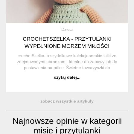
Dzieci
CROCHETSZELKA - PRZYTULANKI
WYPEŁNIONE MORZEM MIŁOŚCI
crochetSzelka to szydełkowe kolekcjonerskie lalki ze
zdejmowanymi ubrankami. Idealne do zabawy lub do
postawienia na półce. Świetne towarzyszki do
codziennych zabaw i powierzania sekretów. Do tego
czytaj dalej...
pluszowe misie i owieczki, a nawet pieski z...
zobacz wszystkie artykuły
Najnowsze opinie w kategorii
misie i przytulanki