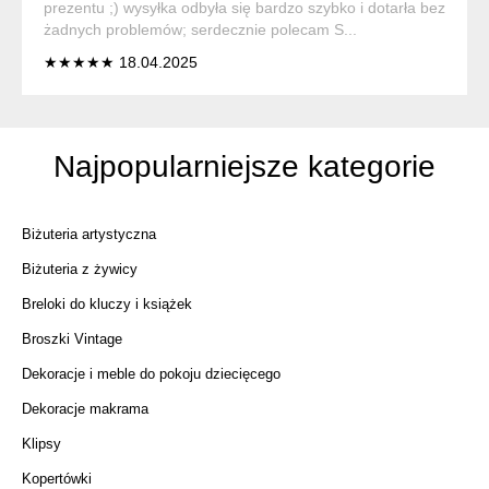
prezentu ;) wysyłka odbyła się bardzo szybko i dotarła bez
żadnych problemów; serdecznie polecam S...
★★★★★ 18.04.2025
Najpopularniejsze kategorie
Biżuteria artystyczna
Biżuteria z żywicy
Breloki do kluczy i książek
Broszki Vintage
Dekoracje i meble do pokoju dziecięcego
Dekoracje makrama
Klipsy
Kopertówki