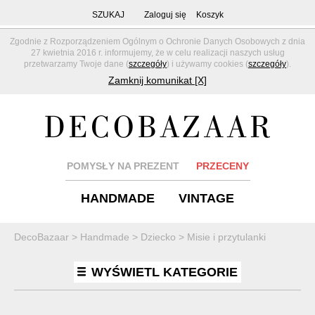
SZUKAJ
Zaloguj się
Koszyk
Zgodnie z Rozporządzeniem Ogólnym o Ochronie Danych Osobowych z dnia
27 kwietnia 2016 r. informujemy, że w celu realizacji naszych usług
przetwarzamy Twoje dane (
szczegóły
) i używamy cookies (
szczegóły
).
Zamknij komunikat [X]
POMYSŁY NA PREZENT
PRZECENY
HANDMADE
VINTAGE
DecoBazaar
>
Handmade
>
Dziecko
>
Misie i przytulanki
WYŚWIETL KATEGORIE