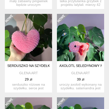
mały zabawny pingwinek
lalka przytulanka grzybek z
będzie uroczym
projektu lalylali. mierzy 42
upominkiem na święta
cm. jest mięc...
bożego naro...
SERDUSZKO NA SZYDEŁKU SERCE RÓŻOWE NA SZYDEŁKU R
AXOLOTL SELEDYNOWY NA S
GLENA ART
GLENA ART
29 zł
39 zł
serduszko różowe na
uroczy axolotl wykonany na
szydełku. serce jest
szydełku. salamandra jest
cukierkowo różowe -
w kolorach: czerw...
wykonane ...