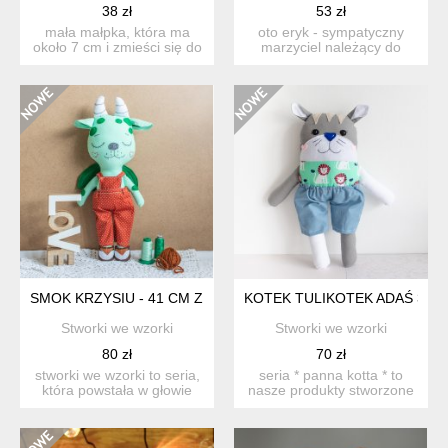
38 zł
53 zł
mała małpka, która ma
oto eryk - sympatyczny
około 7 cm i zmieści się do
marzyciel należący do
kieszeni lub piórnik...
wielkiej rodziny szaraków...
SMOK KRZYSIU - 41 CM ZESTAW UBRANEK
KOTEK TULIKOTEK ADAŚ 39 
Stworki we wzorki
Stworki we wzorki
80 zł
70 zł
stworki we wzorki to seria,
seria * panna kotta * to
która powstała w głowie
nasze produkty stworzone
naszej mamy, dla k...
dla każdego małego i...