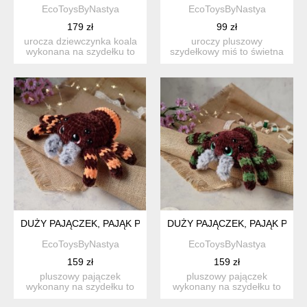
EcoToysByNastya
EcoToysByNastya
179 zł
99 zł
urocza dziewczynka koala
uroczy pluszowy
wykonana na szydełku to
szydełkowy miś to świetna
idealny prezent na wi...
maskotka dla twojego
dziecka...
DUŻY PAJĄCZEK, PAJĄK PLUSZOWY, PRZYTULANKA DLA DZI
DUŻY PAJĄCZEK, PAJĄK PLU
EcoToysByNastya
EcoToysByNastya
159 zł
159 zł
pluszowy pajączek
pluszowy pajączek
wykonany na szydełku to
wykonany na szydełku to
idealny i niesamowity
idealny i niesamowity
prezen...
prezen...