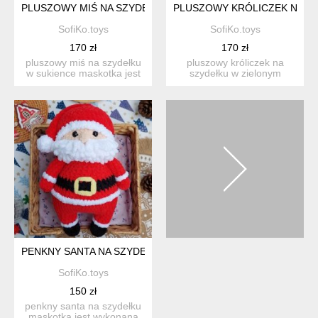
PLUSZOWY MIŚ NA SZYDEŁKU W SUKIENCE
PLUSZOWY KRÓLICZEK NA SZ
SofiKo.toys
SofiKo.toys
170 zł
170 zł
pluszowy miś na szydełku
pluszowy króliczek na
w sukience maskotka jest
szydełku w zielonym
wykonana na szydełk...
kombinezonie ta opascę
mask...
PENKNY SANTA NA SZYDEŁKU
SofiKo.toys
150 zł
penkny santa na szydełku
maskotka jest wykonana