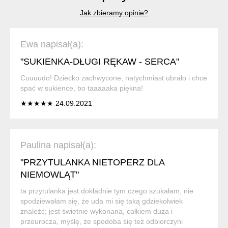
Jak zbieramy opinie?
Ewa napisał(a):
"SUKIENKA-DŁUGI RĘKAW - SERCA"
Cuuuudo! Dziecko zachwycone, natychmiast ubrało i chce
spać w sukience, bo taaaaaka piękna!
★★★★★ 24.09.2021
Paulina napisał(a):
"PRZYTULANKA NIETOPERZ DLA
NIEMOWLĄT"
ta przytulanka jest dokładnie tym czego szukałam, nie
spodziewałam się, że uda mi się taką gdziekolwiek
znaleźć; jest świetnie wykonana, całkiem duża i
przeurocza, myślę, że spodoba się też odbiorczyni