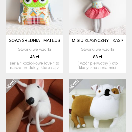
SOWA ŚREDNIA - MATEUSZEK - 25 CM
MISIU KLASYCZNY - KASIA - 4
Stworki we wzorki
Stworki we wzorki
43 zł
83 zł
seria * koziołkowe love * to
( wzór pierwotny ) oto
nasze produkty, które są z
klasyczna seria misi
nami od zawsze...
bezpiecznych dla małych
d...