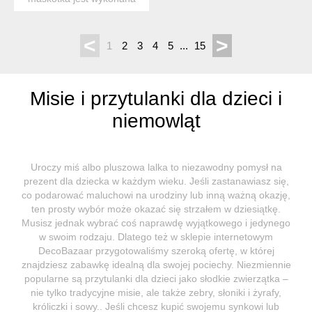
na szydełku z włóczk...
<
>
1
2
3
4
5
...
15
Misie i przytulanki dla dzieci i
niemowląt
Uroczy miś albo pluszowa lalka to niezawodny pomysł na
prezent dla dziecka w każdym wieku. Jeśli zastanawiasz się,
co podarować maluchowi na urodziny lub inną ważną okazję,
ten prosty wybór może okazać się strzałem w dziesiątkę.
Musisz jednak wybrać coś naprawdę wyjątkowego i jedynego
w swoim rodzaju. Dlatego też w sklepie internetowym
DecoBazaar przygotowaliśmy szeroką ofertę, w której
znajdziesz zabawkę idealną dla swojej pociechy. Niezmiennie
popularne są przytulanki dla dzieci jako słodkie zwierzątka –
nie tylko tradycyjne misie, ale także zebry, słoniki i żyrafy,
króliczki i sowy.. Jeśli chcesz kupić swojemu synkowi lub