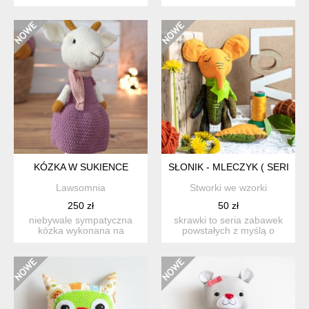
wykonana w 100% ręc...
zawieszka do
smoczka/gryzaka...
KÓZKA W SUKIENCE
SŁONIK - MLECZYK ( SERIA S
Lawsomnia
Stworki we wzorki
250 zł
50 zł
niebywale sympatyczna
skrawki to seria zabawek
kózka wykonana na
powstałych z myślą o
szydełku, techniką
wykorzystaniu małych ści...
amigurumi b...