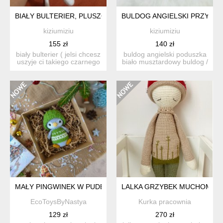
BIAŁY BULTERIER, PLUSZOWY PIES PRZYTULANKA
BULDOG ANGIELSKI PRZYTUL
kiziumiziu
kiziumiziu
155 zł
140 zł
biały bulterier ( jelsi chcesz
buldog angielski poduszka
uszyje ci takiego czarnego
biało musztardowy buldog /
lub z plamką...
dekoracyjna podus...
MAŁY PINGWINEK W PUDEŁKU, PREZENT NA MIKOŁAJA
LALKA GRZYBEK MUCHOMOR 
EcoToysByNastya
Kurka pracownia
129 zł
270 zł