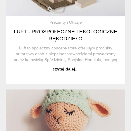
Prezenty i Okazje
LUFT - PROSPOŁECZNE I EKOLOGICZNE
RĘKODZIEŁO
Luft to społeczny concept-store oferujący produkty
autorstwa osób z niepełnosprawnościami prowadzony
przez katowicką Spółdzielnię Socjalną Honolulu, będącą
podmiotem ekonomii społecznej. Jako Spółdzielnia, od
czytaj dalej...
samego początku funkcjonowania (2014 r.) ...