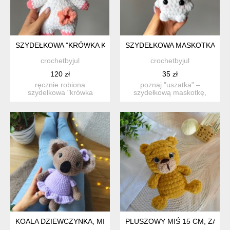
SZYDEŁKOWA "KRÓWKA KWIATUSZKA", PLUSZOWA MASKOTK
SZYDEŁKOWA MASKOTKA "USZ
crochetbyjul
crochetbyjul
120 zł
35 zł
ręcznie robiona
poznaj "uszatka" –
szydełkowa "krówka
szydełkową maskotkę,
kwiatuszka". poznaj uroc...
który skradnie nie j...
KOALA DZIEWCZYNKA, MIŚ PLUSZOWY NA PREZENT, PRZYTU
PLUSZOWY MIŚ 15 CM, ZABA