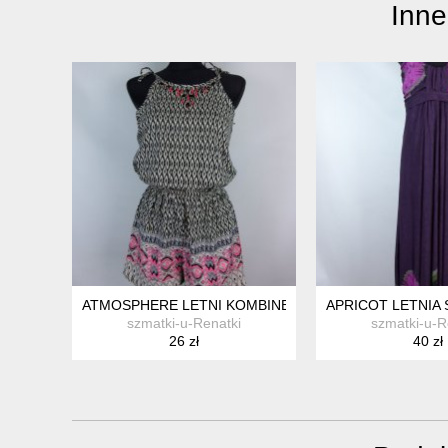
Inne
ATMOSPHERE LETNI KOMBINEZON SZORTY 8 / 34
APRICOT LETNIA S
szmatki-u-Renatki
szmatki-u-R
26 zł
40 zł