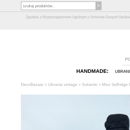
Zgodnie z Rozporządzeniem Ogólnym o Ochronie Danych Osobowych 
P
HANDMADE:
UBRAN
DecoBazaar
>
Ubrania vintage
>
Sukienki
>
Miss Selfridge 