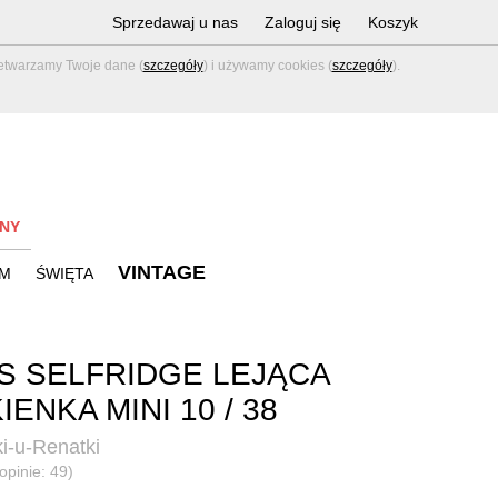
Sprzedawaj u nas
Zaloguj się
Koszyk
zetwarzamy Twoje dane (
szczegóły
) i używamy cookies (
szczegóły
).
NY
VINTAGE
M
ŚWIĘTA
S SELFRIDGE LEJĄCA
IENKA MINI 10 / 38
i-u-Renatki
opinie: 49)