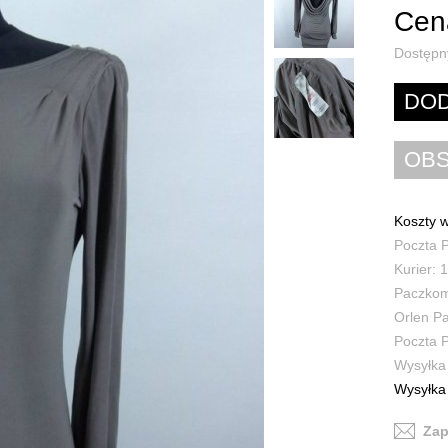
Cena
Dostępn
Koszty w
Poczta P
Kurier: 1
Paczkoma
Orlen Pa
Poczta P
Wysyłka 
Wysyłka 
Zap