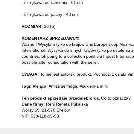
- dł. rękawa od ramienia - 61 cm
- dł. rękawa od pachy - 48 cm
ROZMIAR:
36 (S)
KOMENTARZ SPRZEDAWCY:
Ważne ! Wysyłam tylko do krajów Unii Europejskiej. Możliw
International. Wysyłka do innych krajów tylko po ustaleniu 
countries. Shipping to a collection point via Inpost Internati
possible after consultation with the seller.
UWAGA:
To nie jest autorski produkt. Pochodzi z działu V
Tagi:
#lejąca
,
#miss selfridge
,
#sukienka mini
Ten produkt sprzedaje przedsiębiorca.
Co to oznacza?
Dane firmy:
Reni Renata Pukalska
Worsy 69, 21-570 Drelów
NIP: 538-118-99-93