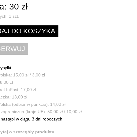
: 30 zł
ych:
1
szt.
ysyłki:
olska: 15,00 zł / 3,00 zł
8,00 zł
t InPost: 17,00 zł
czka: 13,00 zł
olska (odbiór w punkcie): 14,00 zł
zagraniczna (kraje UE): 50,00 zł / 10,00 zł
nastąpi w ciągu 3 dni roboczych
ytaj o szczegóły produktu