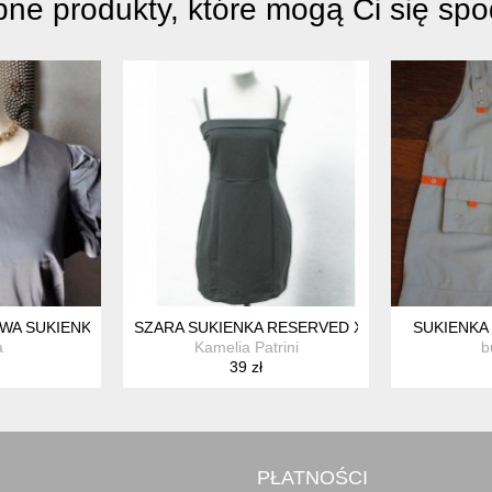
ne produkty, które mogą Ci się sp
WA SUKIENKA M BUFY SATYNA GRAFIT
SZARA SUKIENKA RESERVED XS
SUKIENKA 
a
Kamelia Patrini
b
39 zł
PŁATNOŚCI