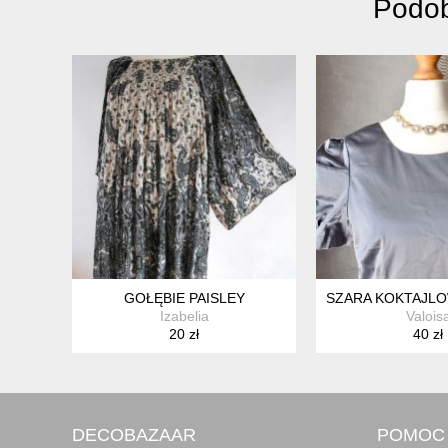
Podob
GOŁĘBIE PAISLEY
SZARA KOKTAJLO
Izabelia
Valois
20 zł
40 zł
DECOBAZAAR
POMOC