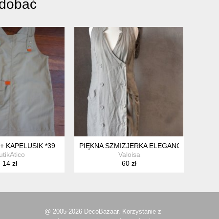
odobać
+ KAPELUSIK *39
PIĘKNA SZMIZJERKA ELEGANCKA LEN XS
utikAtico
Valoisa
14 zł
60 zł
@ 2005-2026 DecoBazaar. Korzystanie z