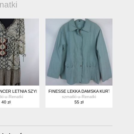
natki
CER LETNIA SZYFONOWA SUKIENKA FALBANY 14 / 40
FINESSE LEKKA DAMSKA KURTKA / 24 - 52
ki-u-Renatki
szmatki-u-Renatki
40 zł
55 zł