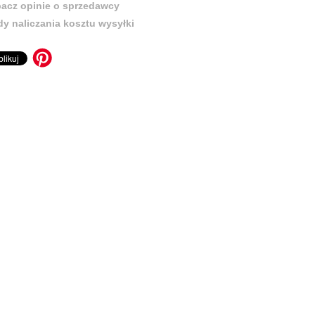
acz opinie o sprzedawcy
y naliczania kosztu wysyłki