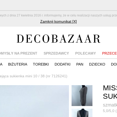
z dnia 27 kwietnia 2016 r. informujemy, że w celu realizacji naszych usług pr
Zamknij komunikat [X]
OMYSŁY NA PREZENT
SPRZEDAWCY
POLECAMY
PRZECE
IA
BIŻUTERIA
TOREBKI
DODATKI
PAN
DZIECKO
DO
lejąca sukienka mini 10 / 38 (nr 7126241)
MIS
SUK
szmatk
5,0/5,0 (