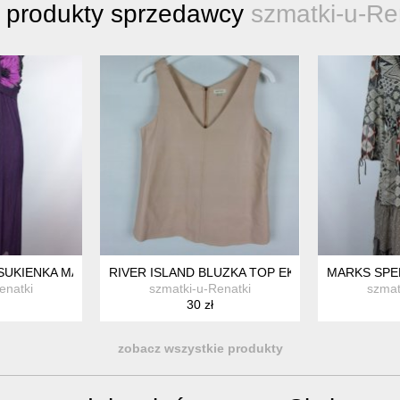
 produkty sprzedawcy
szmatki-u-Re
UKIENKA MAXI NA BIUST / L
RIVER ISLAND BLUZKA TOP EKOSKÓRA 10 / 36
MARKS SPEN
enatki
szmatki-u-Renatki
szmat
30 zł
zobacz wszystkie produkty