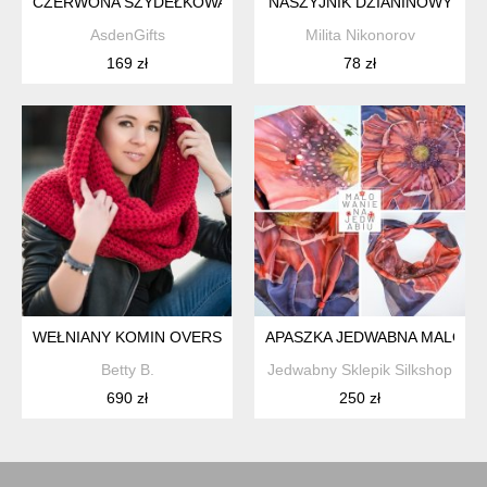
CZERWONA SZYDEŁKOWA CHUSTA
NASZYJNIK DZIANINOWY
AsdenGifts
Milita Nikonorov
169 zł
78 zł
WEŁNIANY KOMIN OVERSIZE XXL RED MONSTER
APASZKA JEDWABNA MALOWA
Betty B.
Jedwabny Sklepik Silkshop
690 zł
250 zł