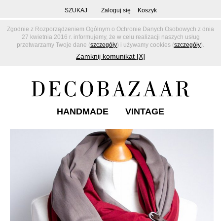
SZUKAJ
Zaloguj się
Koszyk
Zgodnie z Rozporządzeniem Ogólnym o Ochronie Danych Osobowych z dnia
27 kwietnia 2016 r. informujemy, że w celu realizacji naszych usług
przetwarzamy Twoje dane (
szczegóły
) i używamy cookies (
szczegóły
).
Zamknij komunikat [X]
HANDMADE
VINTAGE