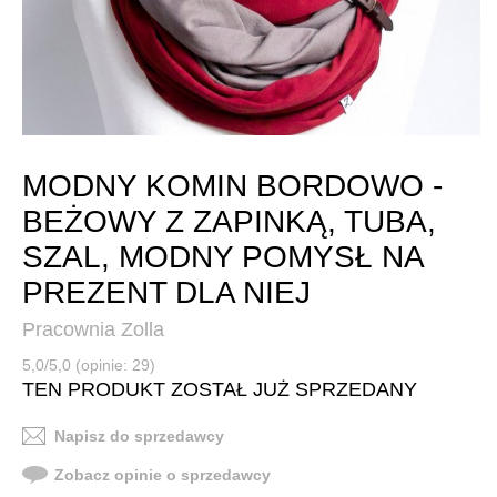
MODNY KOMIN BORDOWO -
BEŻOWY Z ZAPINKĄ, TUBA,
SZAL, MODNY POMYSŁ NA
PREZENT DLA NIEJ
Pracownia Zolla
5,0/5,0 (opinie: 29)
TEN PRODUKT ZOSTAŁ JUŻ SPRZEDANY
Napisz do sprzedawcy
Zobacz opinie o sprzedawcy