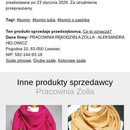
zrealizowane po 23 stycznia 2026. Za utrudnienia
przepraszamy.
Tagi:
#komin
,
#komin tuba
,
#komin z zapinką
Ten produkt sprzedaje przedsiębiorca.
Co to oznacza?
Dane firmy:
PRACOWNIA RĘKODZIEŁA ZOLLA - ALEKSANDRA
HELOWICZ
Pogodna 10, 83-050 Lisewiec
NIP: 582-144-93-18
Szale zimowe
,
Grube szale
,
Kolorowe szale
Inne produkty sprzedawcy
Pracownia Zolla