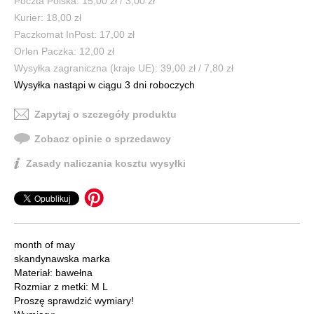
Poczta Polska: 15,00 zł / 3,00 zł
Kurier: 18,00 zł
Paczkomat InPost: 17,00 zł
Orlen Paczka: 12,00 zł
Wysyłka zagraniczna (kraje UE): 39,00 zł / 7,80 zł
Wysyłka nastąpi w ciągu 3 dni roboczych
Zapytaj o szczegóły produktu
Zobacz opinie o sprzedawcy
Zasady naliczania kosztu wysyłki
month of may
skandynawska marka
Materiał: bawełna
Rozmiar z metki: M L
Proszę sprawdzić wymiary!