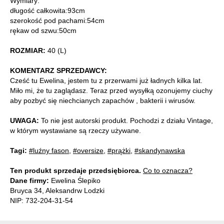
Wymiary:
długość całkowita:93cm
szerokość pod pachami:54cm
rękaw od szwu:50cm
ROZMIAR:
40 (L)
KOMENTARZ SPRZEDAWCY:
Cześć tu Ewelina, jestem tu z przerwami już ładnych kilka lat.
Miło mi, że tu zaglądasz. Teraz przed wysyłką ozonujemy ciuchy
aby pozbyć się niechcianych zapachów , bakterii i wirusów.
UWAGA:
To nie jest autorski produkt. Pochodzi z działu Vintage,
w którym wystawiane są rzeczy używane.
Tagi:
#luźny fason
,
#oversize
,
#prążki
,
#skandynawska
Ten produkt sprzedaje przedsiębiorca.
Co to oznacza?
Dane firmy:
Ewelina Ślepiko
Bruyca 34, Aleksandrw Lodzki
NIP: 732-204-31-54