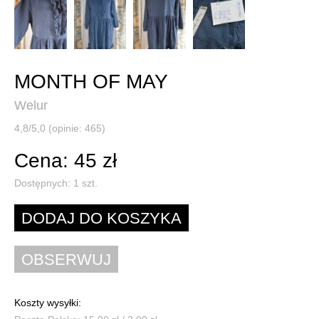
MONTH OF MAY
Welur
4,8/5,0 (opinie: 465)
Cena: 45 zł
Dostępnych:
1
szt.
Koszty wysyłki: