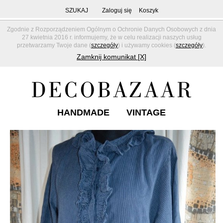
SZUKAJ
Zaloguj się
Koszyk
Zgodnie z Rozporządzeniem Ogólnym o Ochronie Danych Osobowych z dnia
27 kwietnia 2016 r. informujemy, że w celu realizacji naszych usług
przetwarzamy Twoje dane (
szczegóły
) i używamy cookies (
szczegóły
).
Zamknij komunikat [X]
HANDMADE
VINTAGE