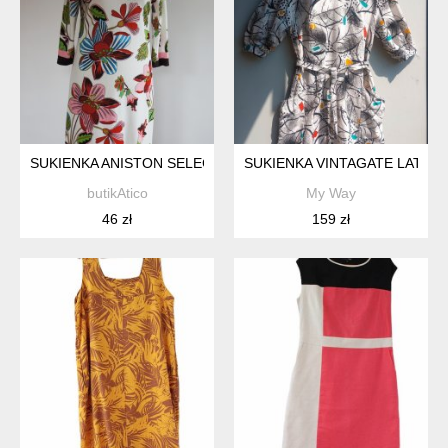
SUKIENKA ANISTON SELECTED *40
SUKIENKA VINTAGATE LATA 80
butikAtico
My Way
46 zł
159 zł