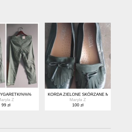
CYGARETKI%%%
KORDA ZIELONE SKÓRZANE MOKASYNY 3
aryla Z
Maryla Z
99 zł
100 zł