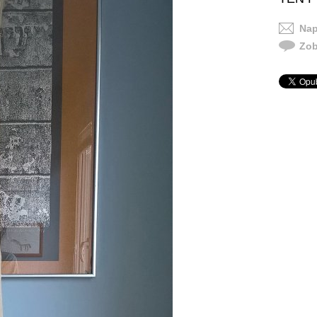
Nap
Zob