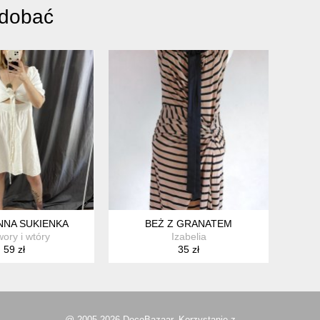
odobać
COTTAGE DŁUGA MAXI NOWA COSPLAY LARP
NNA SUKIENKA
BEŻ Z GRANATEM
ory i wtóry
Izabelia
59 zł
35 zł
@ 2005-2026 DecoBazaar. Korzystanie z