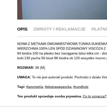
OPIS
ZWROTY I REKLAMACJE
PŁATN
NOWA Z METKAMI DWUWARSTWOWA TUNIKA SUKIENK
WIERZCHNIA 100% LEN SPÓD DZIANINOWY VISCOZA Z ELA
84 biodra 100 na płasko bez naciągania /plus kilka cm - dz
boki 130 pacha 56 biust 88 biodra ok 120 wszystko mocno p
ROZMIAR:
38 (M)
UWAGA:
To nie jest autorski produkt. Pochodzi z działu V
Tagi:
#asymetria
,
#ekstrawagancka
,
#rundholz
Ten produkt sprzedaje osoba prywatna.
Co to oznacza?