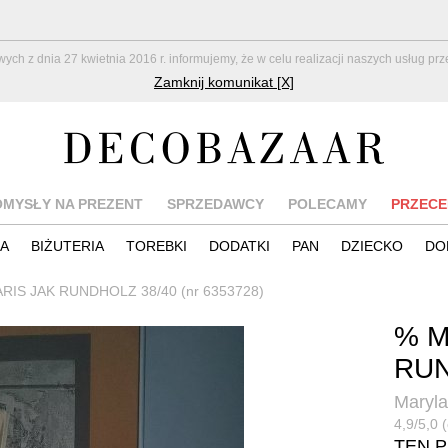
z dnia 27 kwietnia 2016 r. informujemy, że w celu realizacji naszych usług pr
Zamknij komunikat [X]
OMYSŁY NA PREZENT
SPRZEDAWCY
POLECAMY
PRZECE
IA
BIŻUTERIA
TOREBKI
DODATKI
PAN
DZIECKO
DO
IS JAK RUNDHOLZ 38/40 (nr 6353728)
% M
RUN
Maryla
4,9/5,0 
TEN 