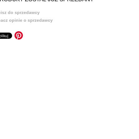
isz do sprzedawcy
acz opinie o sprzedawcy