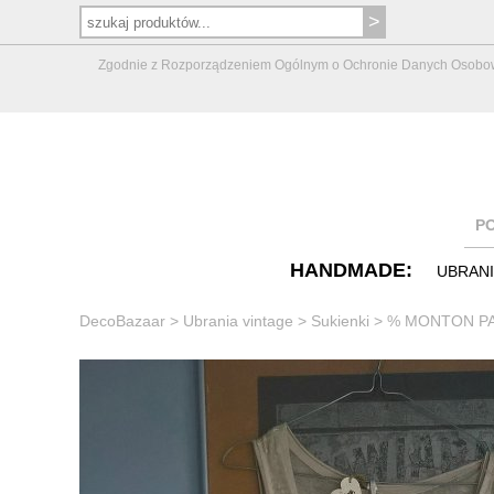
Zgodnie z Rozporządzeniem Ogólnym o Ochronie Danych Osobowych 
P
HANDMADE:
UBRAN
DecoBazaar
>
Ubrania vintage
>
Sukienki
>
% MONTON PAR