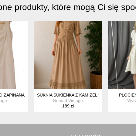
ne produkty, które mogą Ci się sp
O ZAPINANA NA GUZIKI WISKOZA MIDI L VILA
SUKNIA SUKIENKA Z KAMIZELKĄ HAFTOWANA 
PŁÓCIE
age
Nomad Vintage
Wytw
189 zł