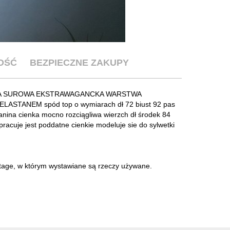
OŚĆ
BEZPIECZNE ZAKUPY
A SUROWA EKSTRAWAGANCKA WARSTWA
STANEM spód top o wymiarach dł 72 biust 92 pas
ianina cienka mocno rozciągliwa wierzch dł środek 84
racuje jest poddatne cienkie modeluje sie do sylwetki
intage, w którym wystawiane są rzeczy używane.