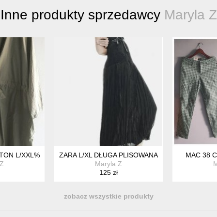
Inne produkty sprzedawcy
Maryla Z
TON L/XXL%%
ZARA L/XL DŁUGA PLISOWANA SUKIENKA%%
MAC 38 
 Z
Maryla Z
M
125 zł
zobacz wszystkie produkty