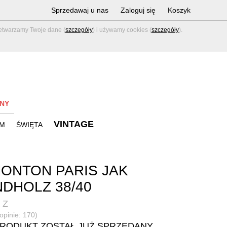
Sprzedawaj u nas
Zaloguj się
Koszyk
zetwarzamy Twoje dane (
szczegóły
) i używamy cookies (
szczegóły
).
NY
VINTAGE
M
ŚWIĘTA
ONTON PARIS JAK
DHOLZ 38/40
 Z
(opinie: 170)
PRODUKT ZOSTAŁ JUŻ SPRZEDANY