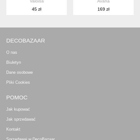
Valoisa
Avana
45 zł
169 zł
DECOBAZAAR
O nas
Biuletyn
Dane osobowe
Pliki Cookies
POMOC
Jak kupować
Jak sprzedawać
Kontakt
Sprzedawaj w DecoBazaar