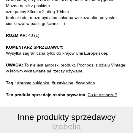
Można nosić z paskiem.
szer.pachy 53cm x 2, dług.104cm
brak składu, może być albo chłodna wiskoza albo polyester.
cienki szal w pasie gościnnie :-)
ROZMIAR:
40 (L)
KOMENTARZ SPRZEDAWCY:
Wysyłka zagraniczna tylko do krajów Unii Europejskiej.
UWAGA:
To nie jest autorski produkt. Pochodzi z działu Vintage,
w którym wystawiane są rzeczy używane.
Tagi:
#prosta sukienka
,
#rustykalna
,
#wygodna
Ten produkt sprzedaje osoba prywatna.
Co to oznacza?
Inne produkty sprzedawcy
Izabelia