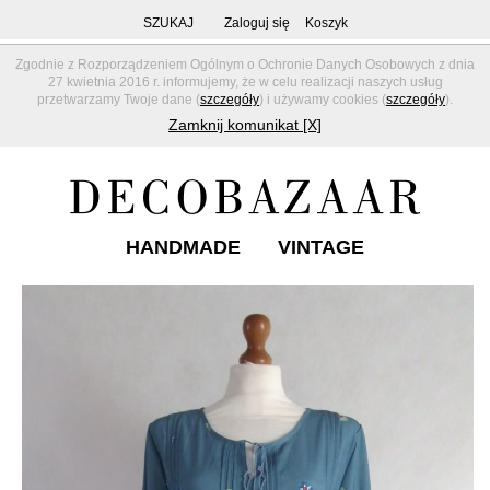
SZUKAJ
Zaloguj się
Koszyk
Zgodnie z Rozporządzeniem Ogólnym o Ochronie Danych Osobowych z dnia
27 kwietnia 2016 r. informujemy, że w celu realizacji naszych usług
przetwarzamy Twoje dane (
szczegóły
) i używamy cookies (
szczegóły
).
Zamknij komunikat [X]
HANDMADE
VINTAGE