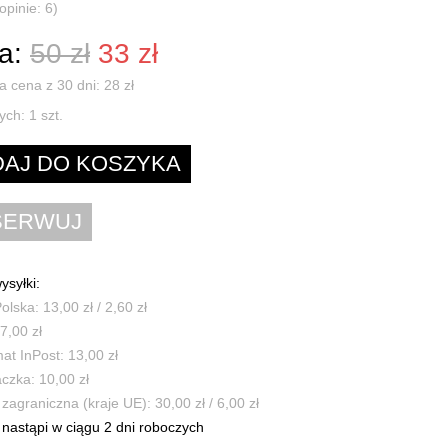
opinie: 6)
a:
50 zł
33 zł
a cena z 30 dni: 28 zł
ych:
1
szt.
ysyłki:
olska: 13,00 zł / 2,60 zł
7,00 zł
t InPost: 13,00 zł
czka: 10,00 zł
zagraniczna (kraje UE): 30,00 zł / 6,00 zł
nastąpi w ciągu 2 dni roboczych