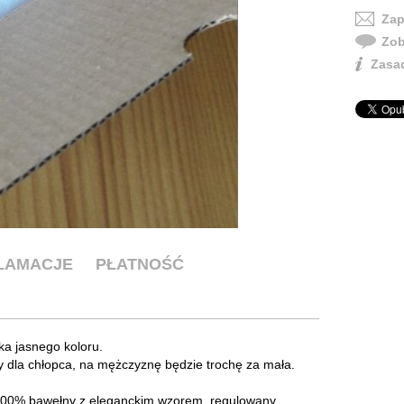
Zap
Zob
Zasad
KLAMACJE
PŁATNOŚĆ
a jasnego koloru.
 dla chłopca, na mężczyznę będzie trochę za mała.
100% bawełny z eleganckim wzorem, regulowany.