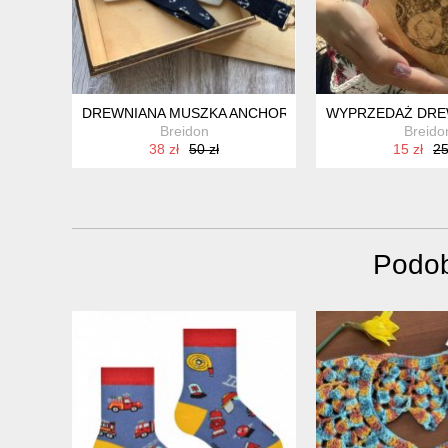
DREWNIANA MUSZKA ANCHOR WHITE
WYPRZEDAŻ DREW
Breidon
Breido
38 zł
50 zł
15 zł
25
Podob