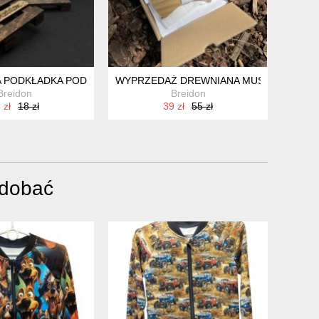
ON" - BREIDON
 PODKŁADKA POD GORĄCE NACZYNIA, ZESTAW 2 SZT.
WYPRZEDAŻ DREWNIANA MUSZKA Z POS
Breidon
Breidon
 zł
18 zł
39 zł
55 zł
odobać