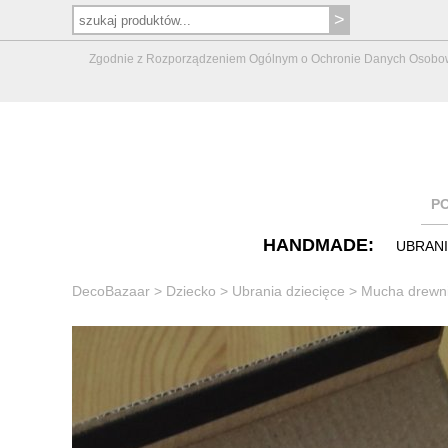
Zgodnie z Rozporządzeniem Ogólnym o Ochronie Danych Osobowych 
P
HANDMADE:
UBRAN
DecoBazaar
>
Dziecko
>
Ubrania dziecięce
>
Mucha drewnia