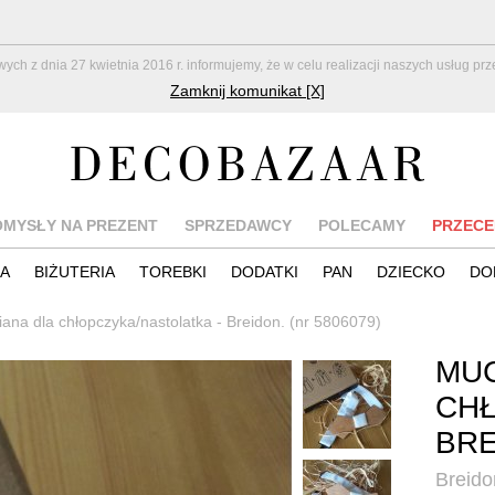
z dnia 27 kwietnia 2016 r. informujemy, że w celu realizacji naszych usług pr
Zamknij komunikat [X]
OMYSŁY NA PREZENT
SPRZEDAWCY
POLECAMY
PRZECE
IA
BIŻUTERIA
TOREBKI
DODATKI
PAN
DZIECKO
DO
na dla chłopczyka/nastolatka - Breidon. (nr 5806079)
MUC
CHŁ
BRE
Breido