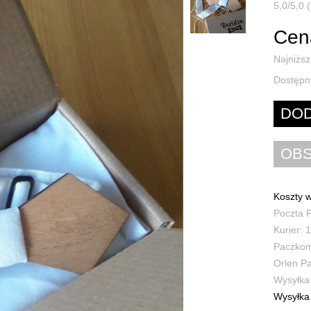
5,0/5,0 (
Cen
Najniższ
Dostępn
Koszty w
Poczta P
Kurier: 1
Paczkoma
Orlen Pa
Wysyłka 
Wysyłka 