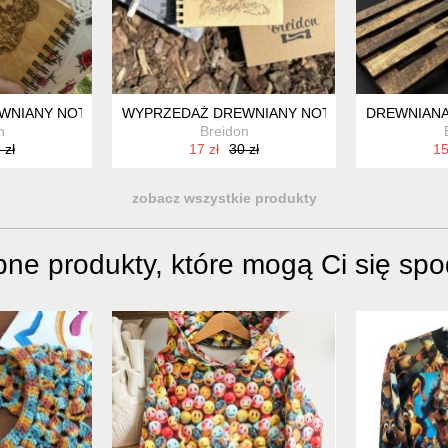
NIANY NOTATNIK "MIŚ" - BREIDON
WYPRZEDAŻ DREWNIANY NOTATNIK "DESTINATI
DREWNIANA
n
Breidon
 zł
17 zł
30 zł
15
zobacz wszystkie produkty
ne produkty, które mogą Ci się sp