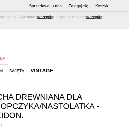
Sprzedawaj u nas
Zaloguj się
Koszyk
zetwarzamy Twoje dane (
szczegóły
) i używamy cookies (
szczegóły
).
NY
VINTAGE
M
ŚWIĘTA
HA DREWNIANA DLA
OPCZYKA/NASTOLATKA -
IDON.
n