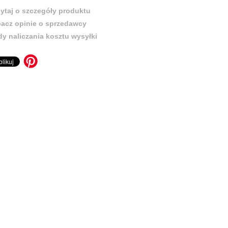
ytaj o szczegóły produktu
acz opinie o sprzedawcy
y naliczania kosztu wysyłki