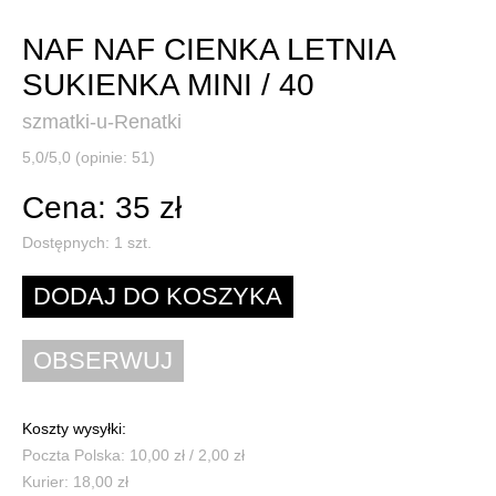
NAF NAF CIENKA LETNIA
SUKIENKA MINI / 40
szmatki-u-Renatki
5,0/5,0 (opinie: 51)
Cena: 35 zł
Dostępnych:
1
szt.
Koszty wysyłki:
Poczta Polska: 10,00 zł / 2,00 zł
Kurier: 18,00 zł