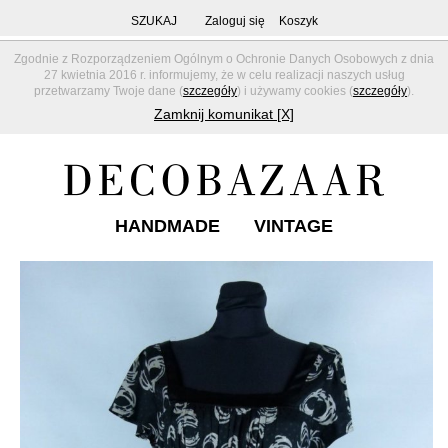
SZUKAJ
Zaloguj się
Koszyk
Zgodnie z Rozporządzeniem Ogólnym o Ochronie Danych Osobowych z dnia
27 kwietnia 2016 r. informujemy, że w celu realizacji naszych usług
przetwarzamy Twoje dane (
szczegóły
) i używamy cookies (
szczegóły
).
Zamknij komunikat [X]
HANDMADE
VINTAGE