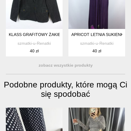
KLASS GRAFITOWY ŻAKIET A'LA JEANS 18 / 44
APRICOT LETNIA SUKIENKA MA
szmatki-u-Renatki
szmatki-u-Renatki
40 zł
40 zł
zobacz wszystkie produkty
Podobne produkty, które mogą Ci
się spodobać