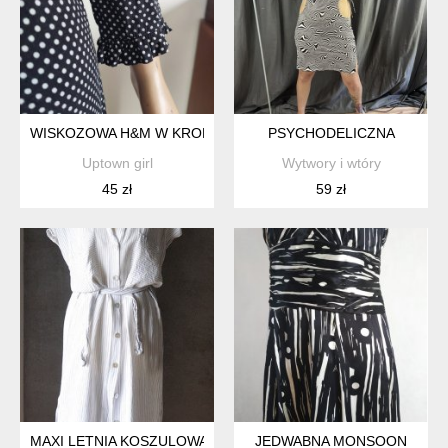
WISKOZOWA H&M W KROPECZKI
PSYCHODELICZNA
Uptown girl
Wytwory i wtóry
45 zł
59 zł
MAXI LETNIA KOSZULOWA SUKIENKA W PASKI XS S
JEDWABNA MONSOON