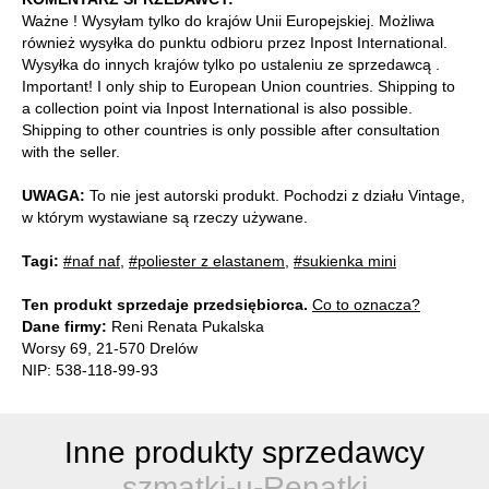
Ważne ! Wysyłam tylko do krajów Unii Europejskiej. Możliwa
również wysyłka do punktu odbioru przez Inpost International.
Wysyłka do innych krajów tylko po ustaleniu ze sprzedawcą .
Important! I only ship to European Union countries. Shipping to
a collection point via Inpost International is also possible.
Shipping to other countries is only possible after consultation
with the seller.
UWAGA:
To nie jest autorski produkt. Pochodzi z działu Vintage,
w którym wystawiane są rzeczy używane.
Tagi:
#naf naf
,
#poliester z elastanem
,
#sukienka mini
Ten produkt sprzedaje przedsiębiorca.
Co to oznacza?
Dane firmy:
Reni Renata Pukalska
Worsy 69, 21-570 Drelów
NIP: 538-118-99-93
Inne produkty sprzedawcy
szmatki-u-Renatki