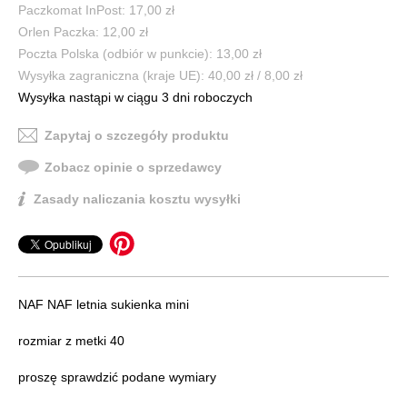
Paczkomat InPost: 17,00 zł
Orlen Paczka: 12,00 zł
Poczta Polska (odbiór w punkcie): 13,00 zł
Wysyłka zagraniczna (kraje UE): 40,00 zł / 8,00 zł
Wysyłka nastąpi w ciągu 3 dni roboczych
Zapytaj o szczegóły produktu
Zobacz opinie o sprzedawcy
Zasady naliczania kosztu wysyłki
NAF NAF letnia sukienka mini
rozmiar z metki 40
proszę sprawdzić podane wymiary