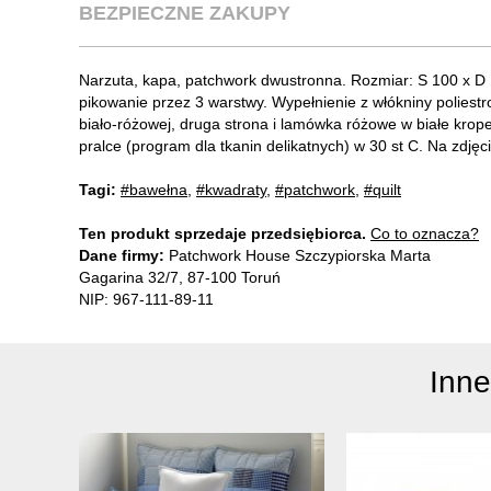
BEZPIECZNE ZAKUPY
Narzuta, kapa, patchwork dwustronna. Rozmiar: S 100 x D
pikowanie przez 3 warstwy. Wypełnienie z włókniny poliest
biało-różowej, druga strona i lamówka różowe w białe krop
pralce (program dla tkanin delikatnych) w 30 st C. Na zdjęc
Tagi:
#bawełna
,
#kwadraty
,
#patchwork
,
#quilt
Ten produkt sprzedaje przedsiębiorca.
Co to oznacza?
Dane firmy:
Patchwork House Szczypiorska Marta
Gagarina 32/7, 87-100 Toruń
NIP: 967-111-89-11
Inn