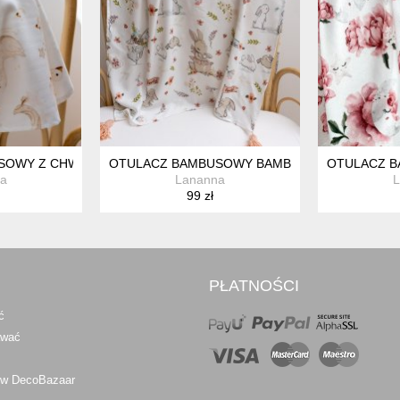
YK
SOWY Z CHWOSTAMI BAMBUS KOCYK KWIATY PIWONIE
OTULACZ BAMBUSOWY BAMBUS KOCYK KWIATY
OTULACZ B
a
Lananna
L
99 zł
PŁATNOŚCI
ć
awać
 w DecoBazaar