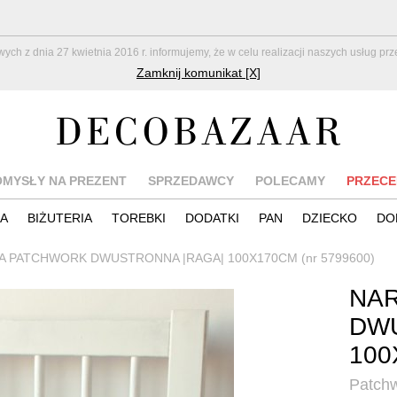
z dnia 27 kwietnia 2016 r. informujemy, że w celu realizacji naszych usług pr
Zamknij komunikat [X]
OMYSŁY NA PREZENT
SPRZEDAWCY
POLECAMY
PRZECE
IA
BIŻUTERIA
TOREBKI
DODATKI
PAN
DZIECKO
DO
A PATCHWORK DWUSTRONNA |RAGA| 100X170CM (nr 5799600)
NA
DWU
100
Patch