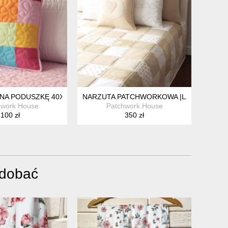
NA PODUSZKĘ 40X40CM EKSA10
NARZUTA PATCHWORKOWA |LANO| 100X1
hwork House
Patchwork House
100 zł
350 zł
odobać