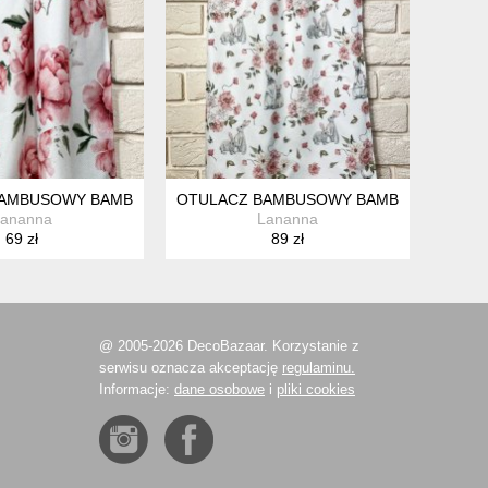
 PIWONIE
AMBUSOWY BAMBUS KOCYK KWIATY PIWONIE
OTULACZ BAMBUSOWY BAMBUS KOCYK K
ananna
Lananna
69 zł
89 zł
@ 2005-2026 DecoBazaar. Korzystanie z
serwisu oznacza akceptację
regulaminu.
Informacje:
dane osobowe
i
pliki cookies