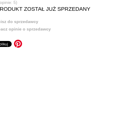
opinie: 5)
PRODUKT ZOSTAŁ JUŻ SPRZEDANY
isz do sprzedawcy
acz opinie o sprzedawcy