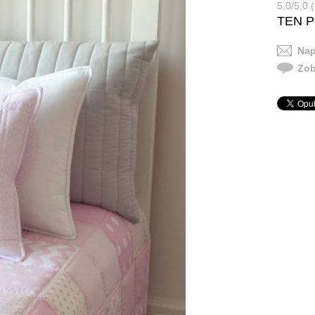
5,0/5,0 (
TEN 
Nap
Zob