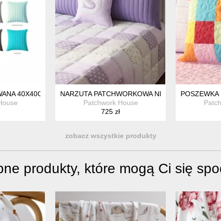
WANA 40X40CM, 6 KOLORÓW DO WYBORU
NARZUTA PATCHWORKOWA NILI
POSZEWKA 
House
Patchwork House
Patc
725 zł
zobacz wszystkie produkty
ne produkty, które mogą Ci się sp