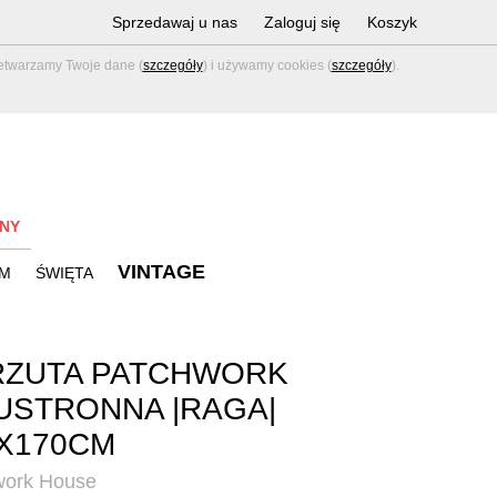
Sprzedawaj u nas
Zaloguj się
Koszyk
zetwarzamy Twoje dane (
szczegóły
) i używamy cookies (
szczegóły
).
NY
VINTAGE
M
ŚWIĘTA
RZUTA PATCHWORK
STRONNA |RAGA|
X170CM
work House