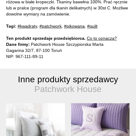
różowa w białe kropeczki. Tkaniny bawełna 100%. Prać ręcznie
lub w pralce (program dla tkanin delikatnych) w 30st C. Możliwe
dowolne wymiary na zamówienie.
Tagi:
#kwadraty
,
#patchwork
,
#pikowana
,
#quilt
Ten produkt sprzedaje przedsiębiorca.
Co to oznacza?
Dane firmy:
Patchwork House Szczypiorska Marta
Gagarina 32/7, 87-100 Toruń
NIP: 967-111-89-11
Inne produkty sprzedawcy
Patchwork House