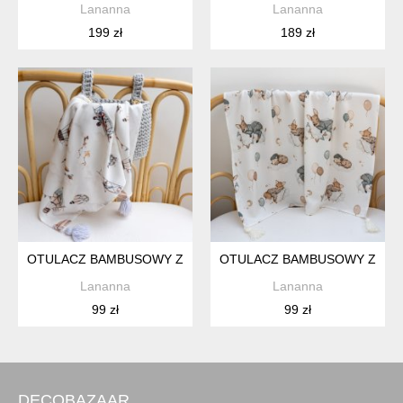
Lananna
Lananna
199 zł
189 zł
OTULACZ BAMBUSOWY Z CHWOSTAMI BAMBUS KOCYK KWIA
OTULACZ BAMBUSOWY Z CHW
Lananna
Lananna
99 zł
99 zł
DECOBAZAAR