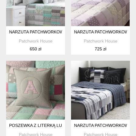
NARZUTA PATCHWORKOWA HORD ZIELONA 145 X 215 CM
NARZUTA PATCHWORKOWA NI
Patchwork House
Patchwork House
650 zł
725 zł
POSZEWKA Z LITERKĄ LUNI 40X40CM
NARZUTA PATCHWORKOWA M
Patchwork House
Patchwork House