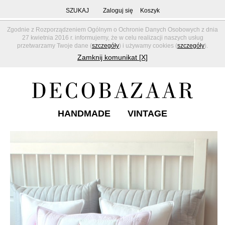
SZUKAJ
Zaloguj się
Koszyk
Zgodnie z Rozporządzeniem Ogólnym o Ochronie Danych Osobowych z dnia
27 kwietnia 2016 r. informujemy, że w celu realizacji naszych usług
przetwarzamy Twoje dane (
szczegóły
) i używamy cookies (
szczegóły
).
Zamknij komunikat [X]
HANDMADE
VINTAGE