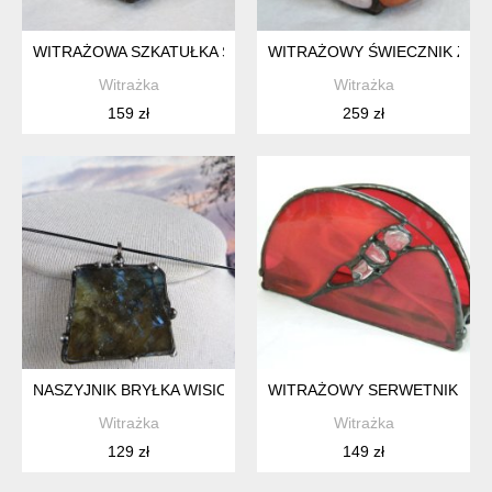
WITRAŻOWA SZKATUŁKA SZKLANA Z BURSZTYNEM
WITRAŻOWY ŚWIECZNIK Z KA
Witrażka
Witrażka
159 zł
259 zł
NASZYJNIK BRYŁKA WISIOREK LABRADORYT BRYŁKA KAMIEŃ
WITRAŻOWY SERWETNIK SZK
Witrażka
Witrażka
129 zł
149 zł