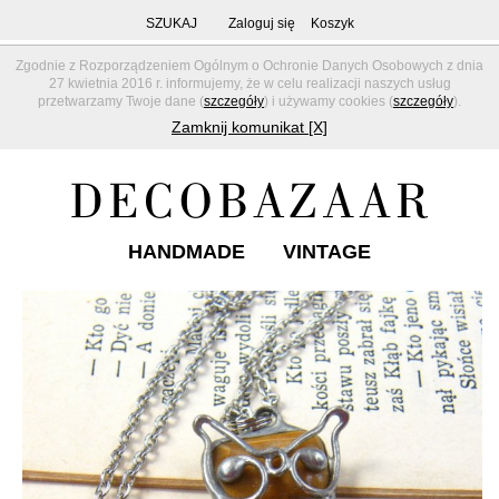
SZUKAJ
Zaloguj się
Koszyk
Zgodnie z Rozporządzeniem Ogólnym o Ochronie Danych Osobowych z dnia
27 kwietnia 2016 r. informujemy, że w celu realizacji naszych usług
przetwarzamy Twoje dane (
szczegóły
) i używamy cookies (
szczegóły
).
Zamknij komunikat [X]
HANDMADE
VINTAGE