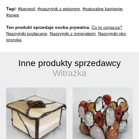
Tagi:
#karneol
,
#naszyjnik z wisiorem
,
#naturalne kamienie
,
#sowa
Ten produkt sprzedaje osoba prywatna.
Co to oznacza?
Naszyjniki pozłacane
,
Naszyjniki z minerałami
,
Naszyjniki oko
proroka
Inne produkty sprzedawcy
Witrażka