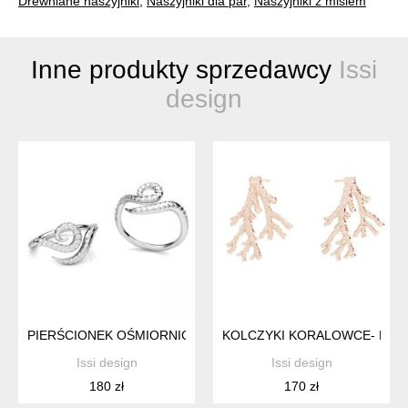
Drewniane naszyjniki
,
Naszyjniki dla par
,
Naszyjniki z misiem
Inne produkty sprzedawcy
Issi
design
PIERŚCIONEK OŚMIORNICA - SREBRO
KOLCZYKI KORALOWCE- RÓ
Issi design
Issi design
180 zł
170 zł