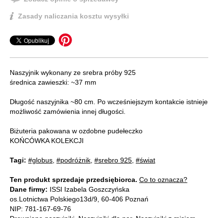
Zasady naliczania kosztu wysyłki
Naszyjnik wykonany ze srebra próby 925
średnica zawieszki: ~37 mm
Długość naszyjnika ~80 cm. Po wcześniejszym kontakcie istnieje
możliwość zamówienia innej długości.
Biżuteria pakowana w ozdobne pudełeczko
KOŃCÓWKA KOLEKCJI
Tagi:
#globus
,
#podróżnik
,
#srebro 925
,
#świat
Ten produkt sprzedaje przedsiębiorca.
Co to oznacza?
Dane firmy:
ISSI Izabela Goszczyńska
os.Lotnictwa Polskiego13d/9, 60-406 Poznań
NIP: 781-167-69-76