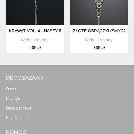
KRAWAT VOL. 4 - NASZYJNIK
ZŁOTE OBRĄCZKI /SMYCZ/ - 
Katia i krokodyl
Katia i krokodyl
269 zł
369 zł
DECOBAZAAR
O nas
Biuletyn
Dane osobowe
Pliki Cookies
POMOC