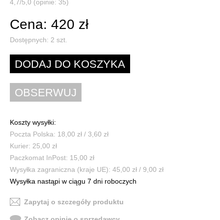
4,7/5,0 (opinie: 35)
Cena: 420 zł
Dostępnych:
2
szt.
Koszty wysyłki:
Poczta Polska: 18,00 zł / 3,60 zł
Kurier: 25,00 zł
Paczkomat InPost: 15,00 zł
Wysyłka zagraniczna (kraje UE): 45,00 zł / 9,00 zł
Wysyłka nastąpi w ciągu 7 dni roboczych
Zapytaj o szczegóły produktu
Zobacz opinie o sprzedawcy