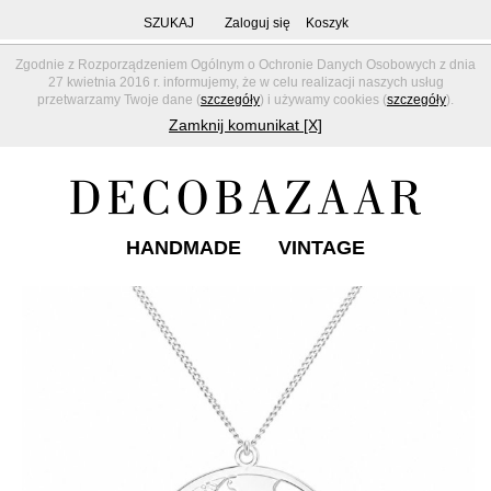
SZUKAJ
Zaloguj się
Koszyk
Zgodnie z Rozporządzeniem Ogólnym o Ochronie Danych Osobowych z dnia
27 kwietnia 2016 r. informujemy, że w celu realizacji naszych usług
przetwarzamy Twoje dane (
szczegóły
) i używamy cookies (
szczegóły
).
Zamknij komunikat [X]
HANDMADE
VINTAGE