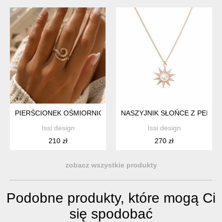
PIERŚCIONEK OŚMIORNICA - SREBRO ZŁOCONE 24K
NASZYJNIK SŁOŃCE Z PERŁĄ
Issi design
Issi design
210 zł
270 zł
zobacz wszystkie produkty
Podobne produkty, które mogą Ci
się spodobać