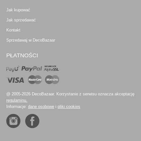
Jak kupować
Jak sprzedawać
Kontakt
Sprzedawaj w DecoBazaar
PŁATNOŚCI
@ 2005-2026 DecoBazaar. Korzystanie z serwisu oznacza akceptację
regulaminu.
Informacje:
dane osobowe
i
pliki cookies