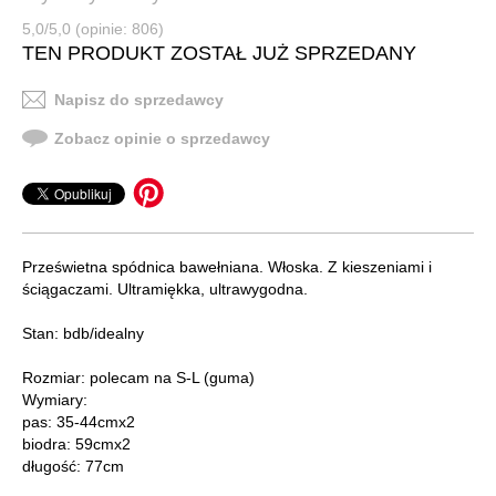
5,0/5,0 (opinie: 806)
TEN PRODUKT ZOSTAŁ JUŻ SPRZEDANY
Napisz do sprzedawcy
Zobacz opinie o sprzedawcy
Prześwietna spódnica bawełniana. Włoska. Z kieszeniami i
ściągaczami. Ultramiękka, ultrawygodna.
Stan: bdb/idealny
Rozmiar: polecam na S-L (guma)
Wymiary:
pas: 35-44cmx2
biodra: 59cmx2
długość: 77cm