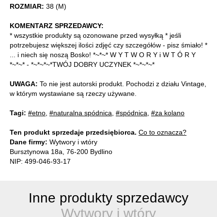
ROZMIAR:
38 (M)
KOMENTARZ SPRZEDAWCY:
* wszystkie produkty są ozonowane przed wysyłką * jeśli
potrzebujesz większej ilości zdjęć czy szczegółów - pisz śmiało! *
... i niech się noszą Bosko! *~*~* W Y T W O R Y i W T Ó R Y
*~*~* - *~*~*~*TWÓJ DOBRY UCZYNEK *~*~*~*
UWAGA:
To nie jest autorski produkt. Pochodzi z działu Vintage,
w którym wystawiane są rzeczy używane.
Tagi:
#etno
,
#naturalna spódnica
,
#spódnica
,
#za kolano
Ten produkt sprzedaje przedsiębiorca.
Co to oznacza?
Dane firmy:
Wytwory i wtóry
Bursztynowa 18a, 76-200 Bydlino
NIP: 499-046-93-17
Inne produkty sprzedawcy
Wytwory i wtóry