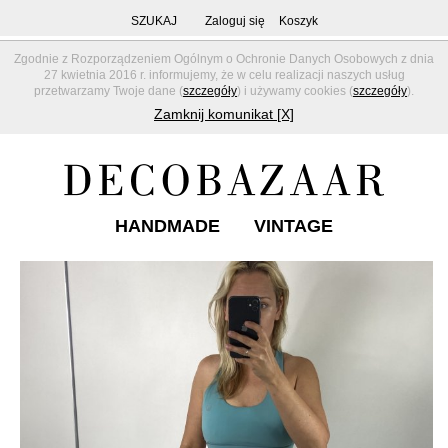
SZUKAJ
Zaloguj się
Koszyk
Zgodnie z Rozporządzeniem Ogólnym o Ochronie Danych Osobowych z dnia
27 kwietnia 2016 r. informujemy, że w celu realizacji naszych usług
przetwarzamy Twoje dane (
szczegóły
) i używamy cookies (
szczegóły
).
Zamknij komunikat [X]
HANDMADE
VINTAGE