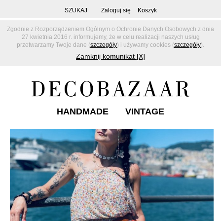
SZUKAJ
Zaloguj się
Koszyk
Zgodnie z Rozporządzeniem Ogólnym o Ochronie Danych Osobowych z dnia
27 kwietnia 2016 r. informujemy, że w celu realizacji naszych usług
przetwarzamy Twoje dane (
szczegóły
) i używamy cookies (
szczegóły
).
Zamknij komunikat [X]
HANDMADE
VINTAGE