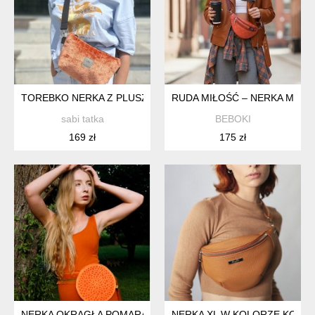
TOREBKO NERKA Z PLUSZOWEJ TKANINY CEGLASTA
RUDA MIŁOŚĆ – NERKA M Z P
sabi tatka
BEBOKI
169 zł
175 zł
NERKA OKRĄGŁA POMARAŃCZOWA
NERKA XL W KOLORZE KONI