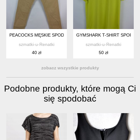
PEACOCKS MĘSKIE SPODNIE BAWEŁNA / 36S PAS 94 CM
GYMSHARK T-SHIRT SPORTOW
szmatki-u-Renatki
szmatki-u-Renatki
40 zł
50 zł
zobacz wszystkie produkty
Podobne produkty, które mogą Ci
się spodobać