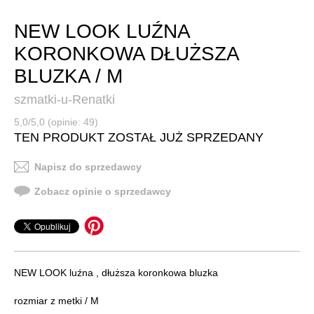
NEW LOOK LUŹNA
KORONKOWA DŁUŻSZA
BLUZKA / M
szmatki-u-Renatki
5,0/5,0 (opinie: 49)
TEN PRODUKT ZOSTAŁ JUŻ SPRZEDANY
Napisz do sprzedawcy
Zobacz opinie o sprzedawcy
NEW LOOK luźna , dłuższa koronkowa bluzka
rozmiar z metki / M