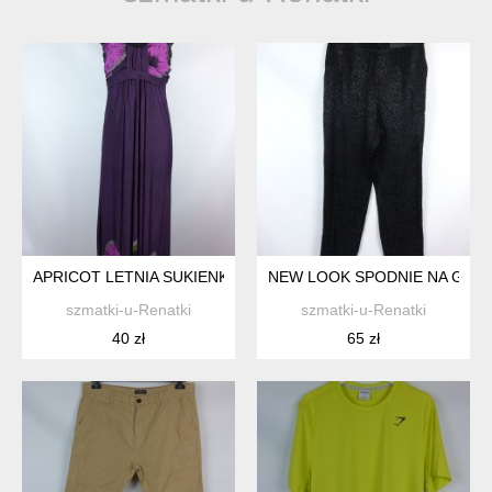
APRICOT LETNIA SUKIENKA MAXI NA BIUST / L
NEW LOOK SPODNIE NA GUMCE
szmatki-u-Renatki
szmatki-u-Renatki
40 zł
65 zł