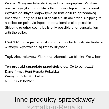
Ważne ! Wysyłam tylko do krajów Unii Europejskiej. Możliwa
również wysyłka do punktu odbioru przez Inpost International.
Wysyłka do innych krajów tylko po ustaleniu ze sprzedawcą .
Important! I only ship to European Union countries. Shipping to
a collection point via Inpost International is also possible.
Shipping to other countries is only possible after consultation
with the seller.
UWAGA:
To nie jest autorski produkt. Pochodzi z działu Vintage,
w którym wystawiane są rzeczy używane.
Tagi:
#bez rękawów
,
#koronka
,
#koronkowa bluzka
,
#new look
Ten produkt sprzedaje przedsiębiorca.
Co to oznacza?
Dane firmy:
Reni Renata Pukalska
Worsy 69, 21-570 Drelów
NIP: 538-118-99-93
Inne produkty sprzedawcy
szmatki-u-Renatki