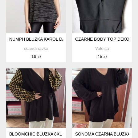
NUMPH BLUZKA KAROL DAMSKA WZÓR 36 S
CZARNE BODY TOP DEKOLT 
scandinavka
Valoisa
19 zł
45 zł
BLOOMCHIC BLUZKA 8XL 60 CZARNA ZŁOTE RĘKAWY KOPERTOW
SONOMA CZARNA BLUZKA 100%