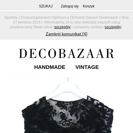
SZUKAJ
Zaloguj się
Koszyk
Zgodnie z Rozporządzeniem Ogólnym o Ochronie Danych Osobowych z dnia
27 kwietnia 2016 r. informujemy, że w celu realizacji naszych usług
przetwarzamy Twoje dane (
szczegóły
) i używamy cookies (
szczegóły
).
Zamknij komunikat [X]
HANDMADE
VINTAGE