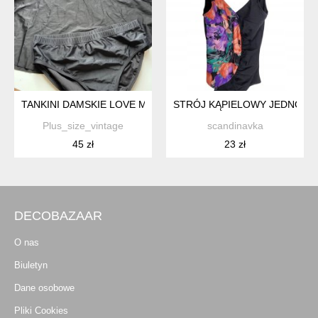
TANKINI DAMSKIE LOVE MY CURVES KWIATOWE 48 4XL MODELU
STRÓJ KĄPIELOWY JEDNOCZĘ
Plus_size_vintage
scandinavka
45 zł
23 zł
DECOBAZAAR
O nas
Biuletyn
Dane osobowe
Pliki Cookies