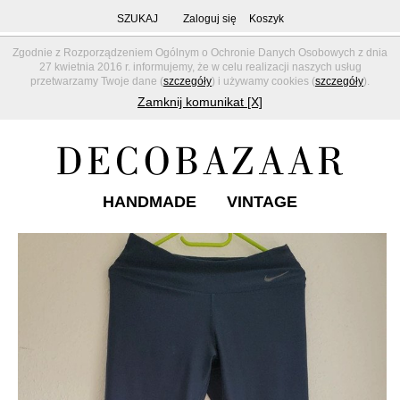
SZUKAJ
Zaloguj się
Koszyk
Zgodnie z Rozporządzeniem Ogólnym o Ochronie Danych Osobowych z dnia
27 kwietnia 2016 r. informujemy, że w celu realizacji naszych usług
przetwarzamy Twoje dane (
szczegóły
) i używamy cookies (
szczegóły
).
Zamknij komunikat [X]
HANDMADE
VINTAGE