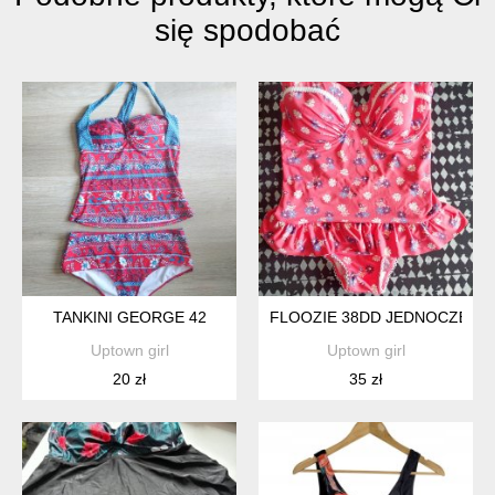
się spodobać
TANKINI GEORGE 42
FLOOZIE 38DD JEDNOCZĘŚC
Uptown girl
Uptown girl
20 zł
35 zł