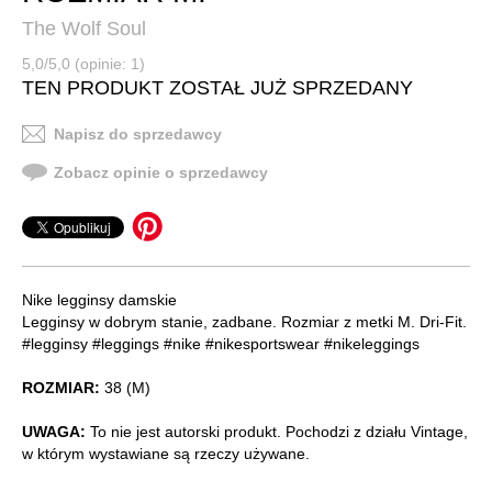
The Wolf Soul
5,0/5,0 (opinie: 1)
TEN PRODUKT ZOSTAŁ JUŻ SPRZEDANY
Napisz do sprzedawcy
Zobacz opinie o sprzedawcy
Nike legginsy damskie
Legginsy w dobrym stanie, zadbane. Rozmiar z metki M. Dri-Fit.
#legginsy #leggings #nike #nikesportswear #nikeleggings
ROZMIAR:
38 (M)
UWAGA:
To nie jest autorski produkt. Pochodzi z działu Vintage,
w którym wystawiane są rzeczy używane.