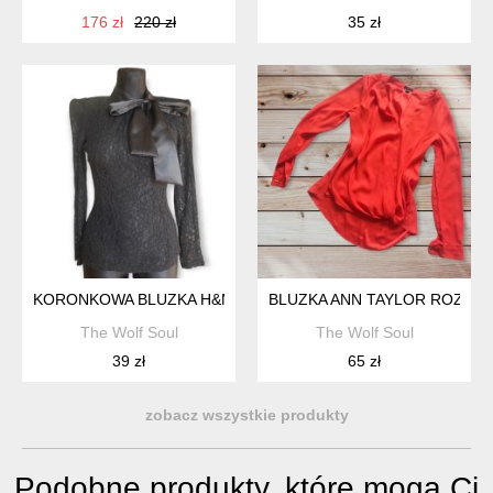
176 zł
220 zł
35 zł
KORONKOWA BLUZKA H&M ROZMIAR 36.
BLUZKA ANN TAYLOR ROZMIA
The Wolf Soul
The Wolf Soul
39 zł
65 zł
zobacz wszystkie produkty
Podobne produkty, które mogą Ci