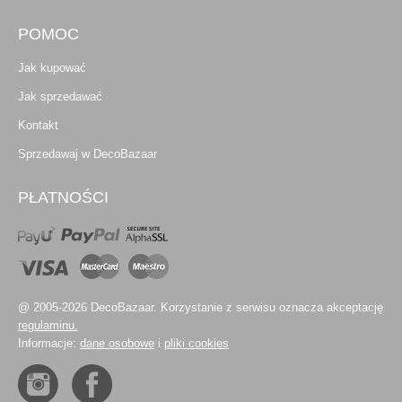
POMOC
Jak kupować
Jak sprzedawać
Kontakt
Sprzedawaj w DecoBazaar
PŁATNOŚCI
@ 2005-2026 DecoBazaar. Korzystanie z serwisu oznacza akceptację
regulaminu.
Informacje:
dane osobowe
i
pliki cookies