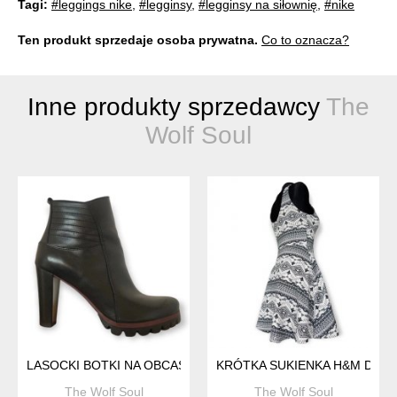
Tagi:
#leggings nike
,
#legginsy
,
#legginsy na siłownię
,
#nike
Ten produkt sprzedaje osoba prywatna.
Co to oznacza?
Inne produkty sprzedawcy
The
Wolf Soul
LASOCKI BOTKI NA OBCASIE ROZMIAR 41
KRÓTKA SUKIENKA H&M DIVI
The Wolf Soul
The Wolf Soul