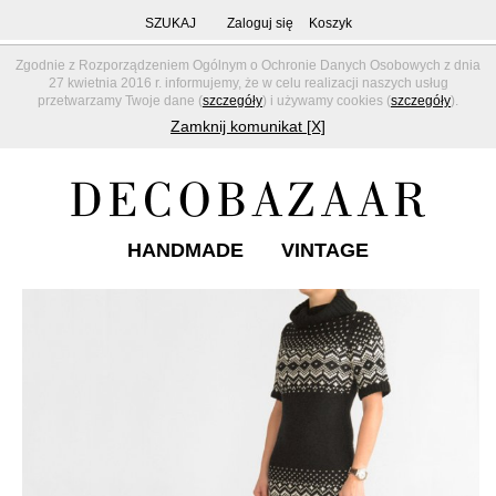
SZUKAJ
Zaloguj się
Koszyk
Zgodnie z Rozporządzeniem Ogólnym o Ochronie Danych Osobowych z dnia
27 kwietnia 2016 r. informujemy, że w celu realizacji naszych usług
przetwarzamy Twoje dane (
szczegóły
) i używamy cookies (
szczegóły
).
Zamknij komunikat [X]
HANDMADE
VINTAGE