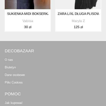
SUKIENKA MIDI BOKSERKA DEKOLT NA PLECACH XS S
ZARA L/XL DŁUGA PLISOWAN
Valoisa
Maryla Z
30 zł
125 zł
DECOBAZAAR
O nas
Biuletyn
Dane osobowe
Pliki Cookies
POMOC
Jak kupować