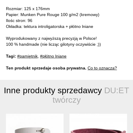
Rozmiar: 125 x 176mm
Papier: Munken Pure Rouge 100 g/m2 (kremowy)
Ilośc stron: 96
Okładka: tektura introligatorska + płótno lniane
Wyprodukowany z najwyższą precyzją w Polsce!
100 % handmade (nie licząc gilotyny oczywiście ;))
Tagi:
#pamiętnik
,
#płótno lniane
Ten produkt sprzedaje osoba prywatna.
Co to oznacza?
Inne produkty sprzedawcy
DU:ET
twórczy