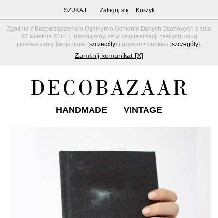
SZUKAJ
Zaloguj się
Koszyk
Zgodnie z Rozporządzeniem Ogólnym o Ochronie Danych Osobowych z dnia
27 kwietnia 2016 r. informujemy, że w celu realizacji naszych usług
przetwarzamy Twoje dane (
szczegóły
) i używamy cookies (
szczegóły
).
Zamknij komunikat [X]
HANDMADE
VINTAGE