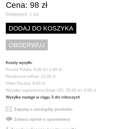
Cena: 98 zł
Dostępnych:
1
szt.
Koszty wysyłki:
Poczta Polska: 8,00 zł / 1,60 zł
Paczkomat InPost: 12,00 zł
Orlen Paczka: 8,00 zł
Wysyłka zagraniczna (kraje UE): 20,00 zł / 4,00 zł
Wysyłka nastąpi w ciągu 3 dni roboczych
Zapytaj o szczegóły produktu
Zobacz opinie o sprzedawcy