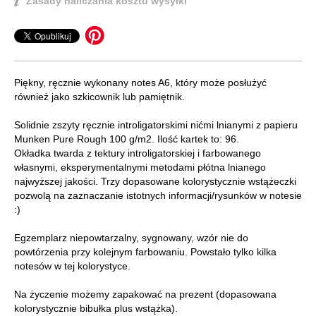
Zasady naliczania kosztu wysyłki
Piękny, ręcznie wykonany notes A6, który może posłużyć
również jako szkicownik lub pamiętnik.
Solidnie zszyty ręcznie introligatorskimi nićmi lnianymi z papieru
Munken Pure Rough 100 g/m2. Ilość kartek to: 96.
Okładka twarda z tektury introligatorskiej i farbowanego
własnymi, eksperymentalnymi metodami płótna lnianego
najwyższej jakości. Trzy dopasowane kolorystycznie wstążeczki
pozwolą na zaznaczanie istotnych informacji/rysunków w notesie
:)
Egzemplarz niepowtarzalny, sygnowany, wzór nie do
powtórzenia przy kolejnym farbowaniu. Powstało tylko kilka
notesów w tej kolorystyce.
Na życzenie możemy zapakować na prezent (dopasowana
kolorystycznie bibułka plus wstążka).