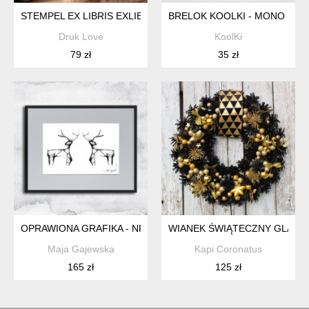
STEMPEL EX LIBRIS EXLIBRIS PERSONALIZOWANY WESOŁYC
BRELOK KOOLKI - MONO MINI
Druk Love
KoolKi
79 zł
35 zł
OPRAWIONA GRAFIKA - NR 61 RENIFERY
WIANEK ŚWIĄTECZNY GLAM
Maja Gajewska
Kapi Coronatus
165 zł
125 zł