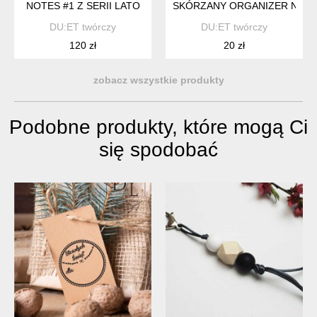
NOTES #1 Z SERII LATO
SKÓRZANY ORGANIZER NA S
DU:ET twórczy
DU:ET twórczy
120 zł
20 zł
zobacz wszystkie produkty
Podobne produkty, które mogą Ci
się spodobać