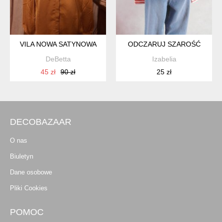
VILA NOWA SATYNOWA
ODCZARUJ SZAROŚĆ
DeBetta
Izabelia
45 zł
90 zł
25 zł
DECOBAZAAR
O nas
Biuletyn
Dane osobowe
Pliki Cookies
POMOC