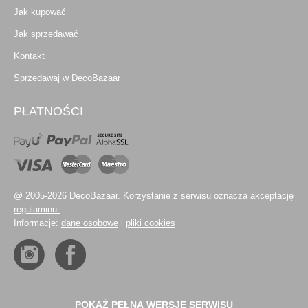
Jak kupować
Jak sprzedawać
Kontakt
Sprzedawaj w DecoBazaar
PŁATNOŚCI
@ 2005-2026 DecoBazaar. Korzystanie z serwisu oznacza akceptację
regulaminu.
Informacje:
dane osobowe
i
pliki cookies
POKAŻ PEŁNĄ WERSJĘ SERWISU