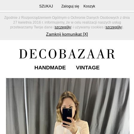
SZUKAJ
Zaloguj się
Koszyk
Zgodnie z Rozporządzeniem Ogólnym o Ochronie Danych Osobowych z dnia
27 kwietnia 2016 r. informujemy, że w celu realizacji naszych usług
przetwarzamy Twoje dane (
szczegóły
) i używamy cookies (
szczegóły
).
Zamknij komunikat [X]
HANDMADE
VINTAGE