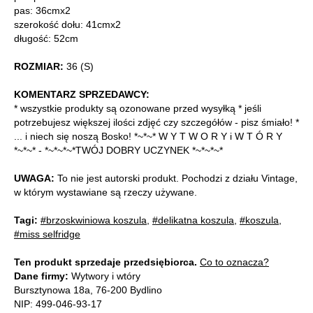
pas: 36cmx2
szerokość dołu: 41cmx2
długość: 52cm
ROZMIAR:
36 (S)
KOMENTARZ SPRZEDAWCY:
* wszystkie produkty są ozonowane przed wysyłką * jeśli
potrzebujesz większej ilości zdjęć czy szczegółów - pisz śmiało! *
... i niech się noszą Bosko! *~*~* W Y T W O R Y i W T Ó R Y
*~*~* - *~*~*~*TWÓJ DOBRY UCZYNEK *~*~*~*
UWAGA:
To nie jest autorski produkt. Pochodzi z działu Vintage,
w którym wystawiane są rzeczy używane.
Tagi:
#brzoskwiniowa koszula
,
#delikatna koszula
,
#koszula
,
#miss selfridge
Ten produkt sprzedaje przedsiębiorca.
Co to oznacza?
Dane firmy:
Wytwory i wtóry
Bursztynowa 18a, 76-200 Bydlino
NIP: 499-046-93-17