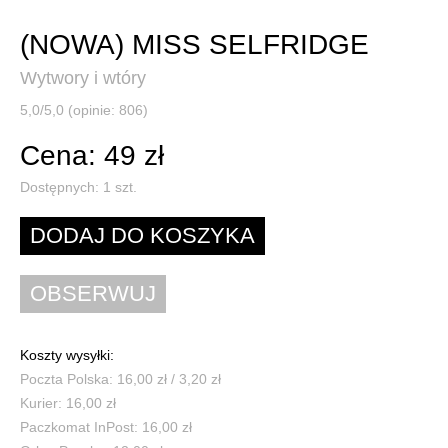
(NOWA) MISS SELFRIDGE
Wytwory i wtóry
5,0/5,0 (opinie: 806)
Cena: 49 zł
Dostępnych:
1
szt.
Koszty wysyłki:
Poczta Polska: 16,00 zł / 3,20 zł
Kurier: 16,00 zł
Paczkomat InPost: 16,00 zł