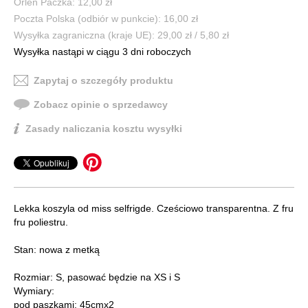
Orlen Paczka: 12,00 zł
Poczta Polska (odbiór w punkcie): 16,00 zł
Wysyłka zagraniczna (kraje UE): 29,00 zł / 5,80 zł
Wysyłka nastąpi w ciągu 3 dni roboczych
Zapytaj o szczegóły produktu
Zobacz opinie o sprzedawcy
Zasady naliczania kosztu wysyłki
Lekka koszyla od miss selfrigde. Cześciowo transparentna. Z fru
fru poliestru.
Stan: nowa z metką
Rozmiar: S, pasować będzie na XS i S
Wymiary:
pod paszkami: 45cmx2