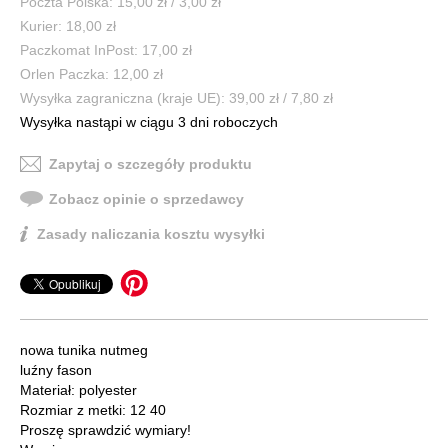
Poczta Polska: 15,00 zł / 3,00 zł
Kurier: 18,00 zł
Paczkomat InPost: 17,00 zł
Orlen Paczka: 12,00 zł
Wysyłka zagraniczna (kraje UE): 39,00 zł / 7,80 zł
Wysyłka nastąpi w ciągu 3 dni roboczych
Zapytaj o szczegóły produktu
Zobacz opinie o sprzedawcy
Zasady naliczania kosztu wysyłki
nowa tunika nutmeg
luźny fason
Materiał: polyester
Rozmiar z metki: 12 40
Proszę sprawdzić wymiary!