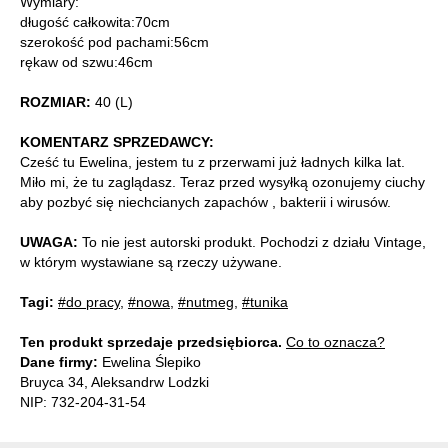
Wymiary:
długość całkowita:70cm
szerokość pod pachami:56cm
rękaw od szwu:46cm
ROZMIAR:
40 (L)
KOMENTARZ SPRZEDAWCY:
Cześć tu Ewelina, jestem tu z przerwami już ładnych kilka lat.
Miło mi, że tu zaglądasz. Teraz przed wysyłką ozonujemy ciuchy
aby pozbyć się niechcianych zapachów , bakterii i wirusów.
UWAGA:
To nie jest autorski produkt. Pochodzi z działu Vintage,
w którym wystawiane są rzeczy używane.
Tagi:
#do pracy
,
#nowa
,
#nutmeg
,
#tunika
Ten produkt sprzedaje przedsiębiorca.
Co to oznacza?
Dane firmy:
Ewelina Ślepiko
Bruyca 34, Aleksandrw Lodzki
NIP: 732-204-31-54