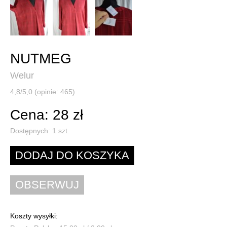
NUTMEG
Welur
4,8/5,0 (opinie: 465)
Cena: 28 zł
Dostępnych:
1
szt.
Koszty wysyłki: