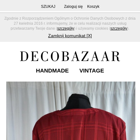
SZUKAJ
Zaloguj się
Koszyk
Zgodnie z Rozporządzeniem Ogólnym o Ochronie Danych Osobowych z dnia
27 kwietnia 2016 r. informujemy, że w celu realizacji naszych usług
przetwarzamy Twoje dane (
szczegóły
) i używamy cookies (
szczegóły
).
Zamknij komunikat [X]
HANDMADE
VINTAGE