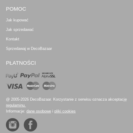
POMOC
Jak kupować
Jak sprzedawać
Kontakt
Sprzedawaj w DecoBazaar
PŁATNOŚCI
@ 2005-2026 DecoBazaar. Korzystanie z serwisu oznacza akceptację
regulaminu.
Informacje:
dane osobowe
i
pliki cookies