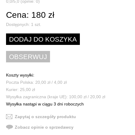
0,0/5,0 (opinie: 0)
Cena: 180 zł
Dostępnych:
1
szt.
Koszty wysyłki:
Poczta Polska: 20,00 zł / 4,00 zł
Kurier: 25,00 zł
Wysyłka zagraniczna (kraje UE): 100,00 zł / 20,00 zł
Wysyłka nastąpi w ciągu 3 dni roboczych
Zapytaj o szczegóły produktu
Zobacz opinie o sprzedawcy