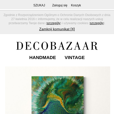
SZUKAJ
Zaloguj się
Koszyk
Zgodnie z Rozporządzeniem Ogólnym o Ochronie Danych Osobowych z dnia
27 kwietnia 2016 r. informujemy, że w celu realizacji naszych usług
przetwarzamy Twoje dane (
szczegóły
) i używamy cookies (
szczegóły
).
Zamknij komunikat [X]
HANDMADE
VINTAGE