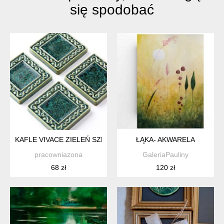
się spodobać
KAFLE VIVACE ZIELEŃ SZMARAGDOWA, 5CM X 5CM
ŁĄKA- AKWARELA
pracowniazona
GaleriaPauliny
68 zł
120 zł