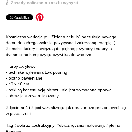
Zasady naliczania kosztu wysyłki
Kosmiczna wariacja pt. "Zielona nebula" poszukuje nowego
domu do którego wniesie pozytywną i zakręconą energię :)
Ziemskie kolory nawiązują do pięknej przyrody i natury, a
dynamiczna kompozycja ożywi każde wnętrze.
- farby akrylowe
- technika wylewana tzw. pouring
- płótno bawełniane
- 40 x 40 cm
- boki są kontynuacją obrazu, nie jest wymagana oprawa
- obraz jest zawerniksowany
Zdjęcie nr 1 i 2 jest wizualizacją jak obraz może prezentować się
w przestrzeni.
Tagi:
#obraz abstrakcyjny
,
#obraz ręcznie malowany
,
#płótno
,
#zielony