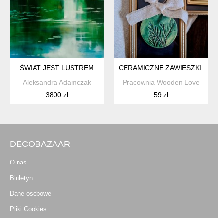
ŚWIAT JEST LUSTREM
CERAMICZNE ZAWIESZKI WIS
Aleksandra Adamczak
Pracownia Wooden Love
3800 zł
59 zł
DECOBAZAAR
O nas
Biuletyn
Dane osobowe
Pliki Cookies