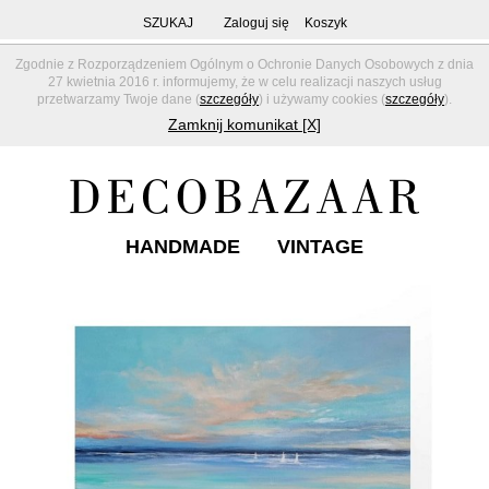
SZUKAJ
Zaloguj się
Koszyk
Zgodnie z Rozporządzeniem Ogólnym o Ochronie Danych Osobowych z dnia
27 kwietnia 2016 r. informujemy, że w celu realizacji naszych usług
przetwarzamy Twoje dane (
szczegóły
) i używamy cookies (
szczegóły
).
Zamknij komunikat [X]
HANDMADE
VINTAGE