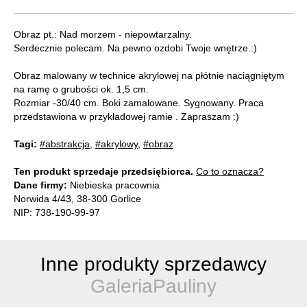
Obraz pt.: Nad morzem - niepowtarzalny.
Serdecznie polecam. Na pewno ozdobi Twoje wnętrze.:)
Obraz malowany w technice akrylowej na płótnie naciągniętym
na ramę o grubości ok. 1,5 cm.
Rozmiar -30/40 cm. Boki zamalowane. Sygnowany. Praca
przedstawiona w przykładowej ramie . Zapraszam :)
Tagi:
#abstrakcja
,
#akrylowy
,
#obraz
Ten produkt sprzedaje przedsiębiorca.
Co to oznacza?
Dane firmy:
Niebieska pracownia
Norwida 4/43, 38-300 Gorlice
NIP: 738-190-99-97
Inne produkty sprzedawcy
GaleriaPauliny