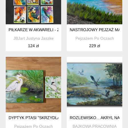
PIŁKARZE W AKWARELI - ZESTAW 9 GRAFIK 15X21 CM
NASTROJOWY PEJZAŻ MALOWA
JBJart Justyna Jaszke
Pejzażem Po Oczach
124 zł
229 zł
DYPTYK PTASI "SKRZYDLATE OPOWIEŚCI" - 2 W CENIE 1
ROZLEWISKO... AKRYL NA PŁ
Pejzażem Po Oczach
BAJKOWA PRACOWNIA