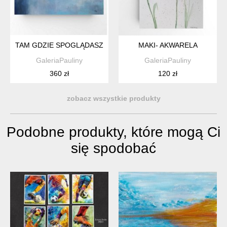
TAM GDZIE SPOGLĄDASZ-OBRAZ AKRYLOWY FORMATU 40/5
MAKI- AKWARELA
GaleriaPauliny
GaleriaPauliny
360 zł
120 zł
zobacz wszystkie produkty
Podobne produkty, które mogą Ci
się spodobać