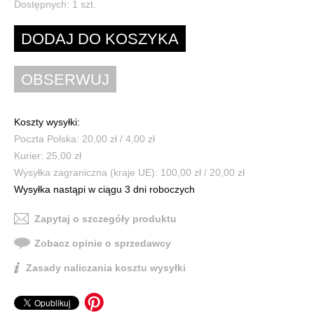
Dostępnych:
1
szt.
Koszty wysyłki:
Poczta Polska: 20,00 zł / 4,00 zł
Kurier: 25,00 zł
Wysyłka zagraniczna (kraje UE): 100,00 zł / 20,00 zł
Wysyłka nastąpi w ciągu 3 dni roboczych
Zapytaj o szczegóły produktu
Zobacz opinie o sprzedawcy
Zasady naliczania kosztu wysyłki