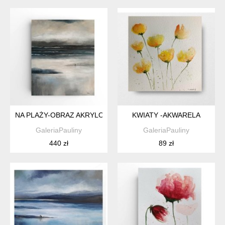
NA PLAŻY-OBRAZ AKRYLOWY 60/50 CM
KWIATY -AKWARELA
GaleriaPauliny
GaleriaPauliny
440 zł
89 zł