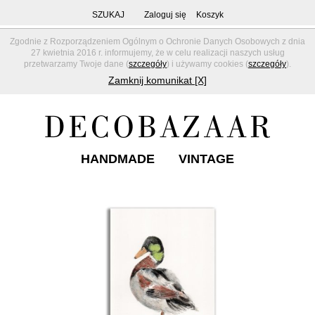
SZUKAJ
Zaloguj się
Koszyk
Zgodnie z Rozporządzeniem Ogólnym o Ochronie Danych Osobowych z dnia
27 kwietnia 2016 r. informujemy, że w celu realizacji naszych usług
przetwarzamy Twoje dane (
szczegóły
) i używamy cookies (
szczegóły
).
Zamknij komunikat [X]
HANDMADE
VINTAGE