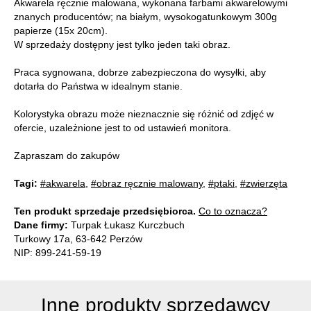
Akwarela ręcznie malowana, wykonana farbami akwarelowymi
znanych producentów; na białym, wysokogatunkowym 300g
papierze (15x 20cm).
W sprzedaży dostępny jest tylko jeden taki obraz.
Praca sygnowana, dobrze zabezpieczona do wysyłki, aby
dotarła do Państwa w idealnym stanie.
Kolorystyka obrazu może nieznacznie się różnić od zdjęć w
ofercie, uzależnione jest to od ustawień monitora.
Zapraszam do zakupów
Tagi:
#akwarela
,
#obraz ręcznie malowany
,
#ptaki
,
#zwierzęta
Ten produkt sprzedaje przedsiębiorca.
Co to oznacza?
Dane firmy:
Turpak Łukasz Kurczbuch
Turkowy 17a, 63-642 Perzów
NIP: 899-241-59-19
Inne produkty sprzedawcy