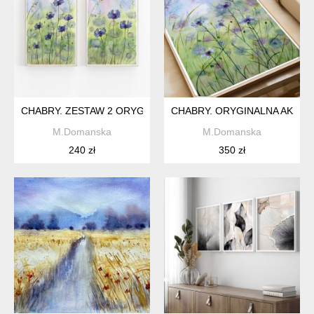
CHABRY. ZESTAW 2 ORYGINALNYCH AKWARELI A4
CHABRY. ORYGINALNA AKWAR
M.Domanska
M.Domanska
240 zł
350 zł