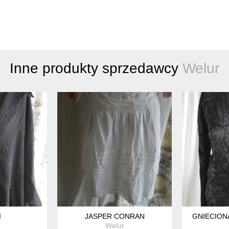
Inne produkty sprzedawcy
Welur
I
JASPER CONRAN
GNIECION
Welur