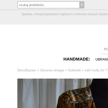
Zgodnie z Rozporządzeniem Ogólnym o Ochronie Danych Osobowych 
P
HANDMADE:
UBRAN
DecoBazaar
>
Ubrania vintage
>
Sukienki
>
odd molly (nr 