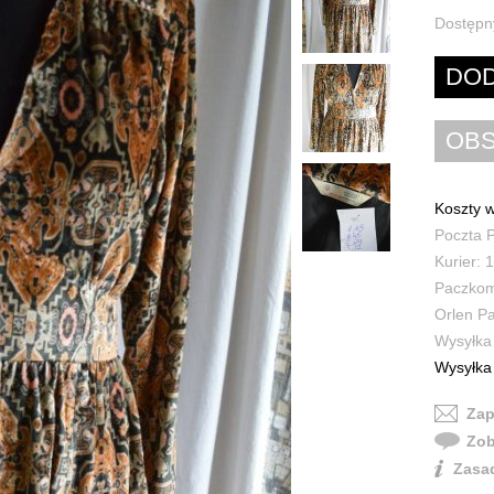
Dostępn
Koszty w
Poczta P
Kurier: 1
Paczkoma
Orlen Pa
Wysyłka 
Wysyłka 
Zap
Zob
Zasad