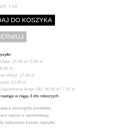
ych:
1
szt.
ysyłki:
olska: 15,00 zł / 3,00 zł
8,00 zł
t InPost: 17,00 zł
czka: 12,00 zł
zagraniczna (kraje UE): 36,00 zł / 7,20 zł
nastąpi w ciągu 3 dni roboczych
ytaj o szczegóły produktu
acz opinie o sprzedawcy
y naliczania kosztu wysyłki