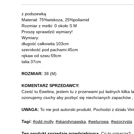
z podszewką
Materiał: 75%wiskoza, 25%poliamid
Rozmiar z metki: 0 około S M
Proszę sprawdzić wymiary!
Wymiary:
długość całkowita:103cm
szerokość pod pachami:45cm
rękaw od szwu:59cm
talia:37cm
ROZMIAR:
38 (M)
KOMENTARZ SPRZEDAWCY:
Cześć tu Ewelina, jestem tu z przerwami już ładnych kilka l
ozonujemy ciuchy aby pozbyć się niechcianych zapachów , b
UWAGA:
To nie jest autorski produkt. Pochodzi z działu V
Tagi:
#odd molly
,
#skandynawska
,
#welurowa
,
#wzorzysta
Ten produkt sprzedaje przedsiębiorca.
Co to oznacza?