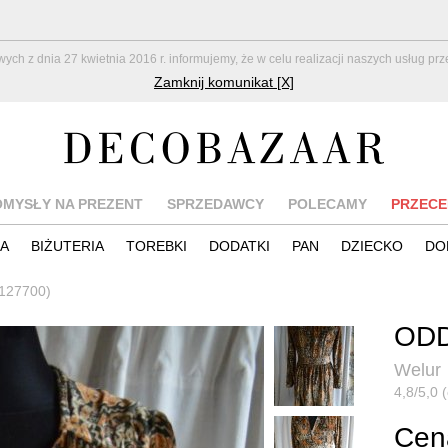
z dnia 27 kwietnia 2016 r. informujemy, że w celu realizacji naszych usług pr
Zamknij komunikat [X]
OMYSŁY NA PREZENT
SPRZEDAWCY
POLECAMY
PRZECE
IA
BIŻUTERIA
TOREBKI
DODATKI
PAN
DZIECKO
DO
7127700)
OD
Welur
4,8/5,0 
Cena