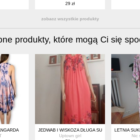
29 zł
zobacz wszystkie produkty
ne produkty, które mogą Ci się sp
LEGANCKA BIUROWA
ANGARDA
JEDWAB I WISKOZA DŁUGA SUKIENKA
LETNIA SUK
T
Uptown girl
Nic 