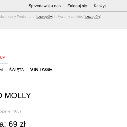
Sprzedawaj u nas
Zaloguj się
Koszyk
zetwarzamy Twoje dane (
szczegóły
) i używamy cookies (
szczegóły
).
NY
VINTAGE
M
ŚWIĘTA
D MOLLY
(opinie: 465)
: 69 zł