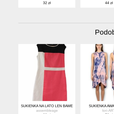
32 zł
44 zł
Podob
SUKIENKA NA LATO LEN BAWEŁNA BEZ RĘKAWÓW E
SUKIENKA AW
assembleage
lori-AR