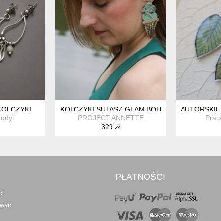
 KOLCZYKI
KOLCZYKI SUTASZ GLAM BOHO
AUTORSKIE 
kodyl
PROJECT ANNETTE
Prac
329 zł
PŁATNOŚCI
ć
awać