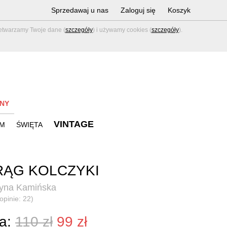
Sprzedawaj u nas
Zaloguj się
Koszyk
zetwarzamy Twoje dane (
szczegóły
) i używamy cookies (
szczegóły
).
NY
VINTAGE
M
ŚWIĘTA
ĄG KOLCZYKI
zyna Kamińska
opinie: 22)
a:
110 zł
99 zł