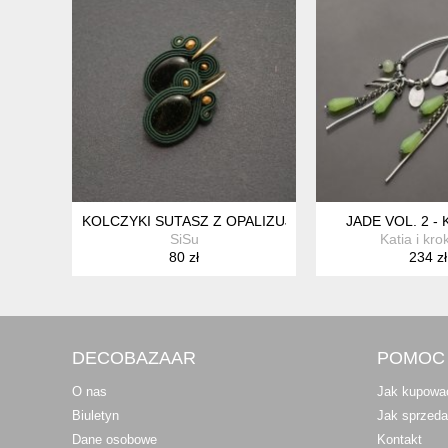
KOLCZYKI SUTASZ Z OPALIZUJĄCYMI KAMIENIAMI
JADE VOL. 2 -
SiSu
Katia i kro
80 zł
234 zł
DECOBAZAAR
POMOC
O nas
Jak kupowa
Biuletyn
Jak sprzed
Dane osobowe
Kontakt