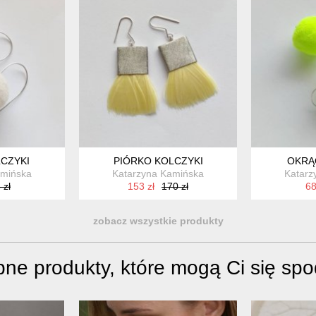
CZYKI
PIÓRKO KOLCZYKI
OKRĄ
amińska
Katarzyna Kamińska
Katarz
 zł
153 zł
170 zł
68
zobacz wszystkie produkty
ne produkty, które mogą Ci się sp