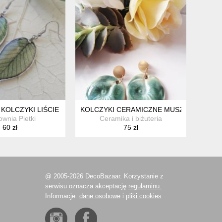
KOLCZYKI LIŚCIE WISZĄCE
KOLCZYKI CERAMICZNE MUSZLE MORSKIE
ownia Pietki
Ceramika i biżuteria
60 zł
75 zł
@ 2005-2026 DecoBazaar. Korzystanie z
serwisu oznacza akceptację
regulaminu.
Informacje:
dane osobowe
i
pliki cookies