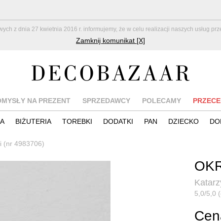
z dnia 27 kwietnia 2016 r. informujemy, że w celu realizacji naszych usług pr
Zamknij komunikat [X]
OMYSŁY NA PREZENT
SPRZEDAWCY
POLECAMY
PRZECE
IA
BIŻUTERIA
TOREBKI
DODATKI
PAN
DZIECKO
DO
 (nr 4983706)
OKR
Katar
5,0/5,0 (
Cen