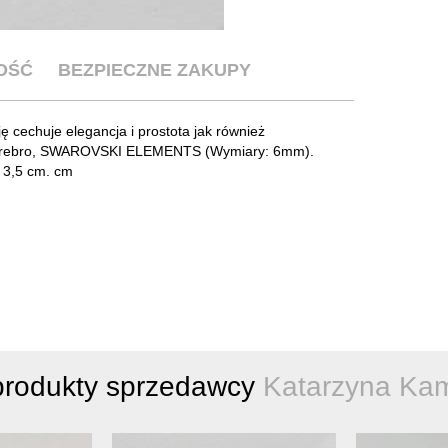
OŚĆ
BEZPIECZNE ZAKUPY
ę cechuje elegancja i prostota jak również
ze srebro, SWAROVSKI ELEMENTS (Wymiary: 6mm).
k 3,5 cm. cm
produkty sprzedawcy
Katarzyna Ka