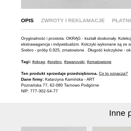
OPIS
ZWROTY I REKLAMACJE
PŁATN
Oryginalność i prostota. OKRĄG - kształt doskonały. Kolekcj
ekstrawagancja i indywidualizm. Kolczyki wykonane są 
Srebro - próby 0,925, zmatowione . Długość kolczyków - o
Tagi:
#okrąg
,
#srebro
,
#swarovski
,
#zmatowione
Ten produkt sprzedaje przedsiębiorca.
Co to oznacza?
Dane firmy:
Katarzyna Kamińska - ART
Poznańska 77, 62-080 Tarnowo Podgórne
NIP: 777-302-54-77
Inne 