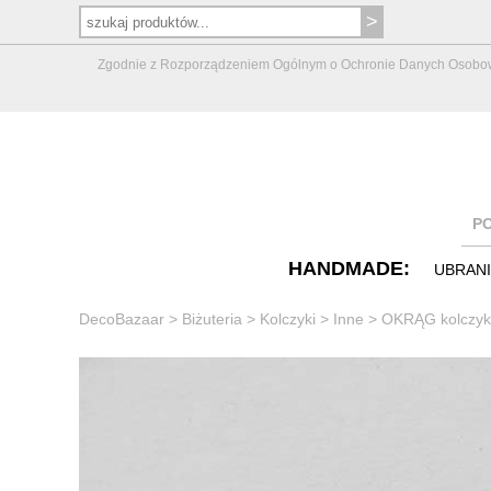
Zgodnie z Rozporządzeniem Ogólnym o Ochronie Danych Osobowych 
P
HANDMADE:
UBRAN
DecoBazaar
>
Biżuteria
>
Kolczyki
>
Inne
>
OKRĄG kolczyki