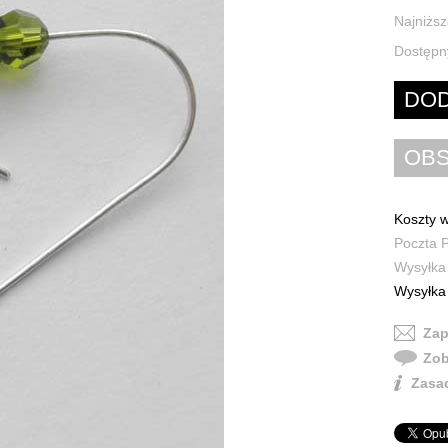
Najniższ
Dostępn
Koszty w
Poczta P
Wysyłka 
Wysyłka 
Zap
Zob
Zasad