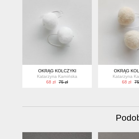
OKRĄG KOLCZYKI
OKRĄG KOL
Katarzyna Kamińska
Katarzyna K
68 zł
75 zł
68 zł
75
Podob