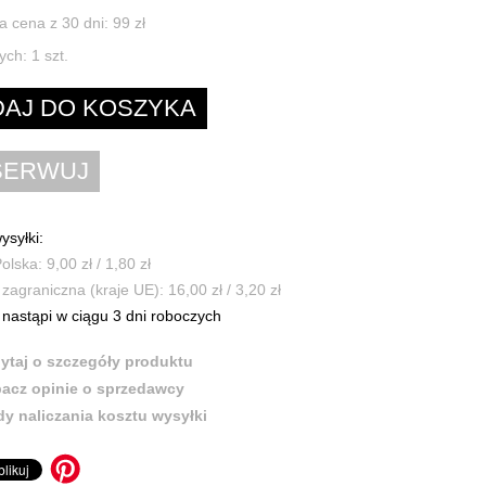
a cena z 30 dni: 99 zł
ych:
1
szt.
ysyłki:
olska: 9,00 zł / 1,80 zł
zagraniczna (kraje UE): 16,00 zł / 3,20 zł
nastąpi w ciągu 3 dni roboczych
ytaj o szczegóły produktu
acz opinie o sprzedawcy
y naliczania kosztu wysyłki