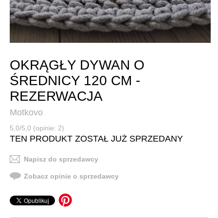
OKRĄGŁY DYWAN O
ŚREDNICY 120 CM -
REZERWACJA
Motkovo
5,0/5,0 (opinie: 2)
TEN PRODUKT ZOSTAŁ JUŻ SPRZEDANY
Napisz do sprzedawcy
Zobacz opinie o sprzedawcy