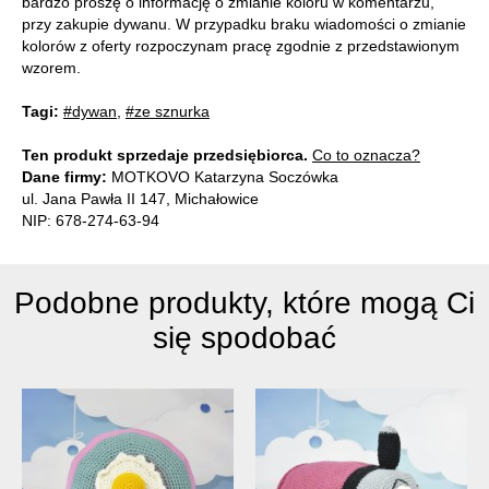
bardzo proszę o informację o zmianie koloru w komentarzu,
przy zakupie dywanu. W przypadku braku wiadomości o zmianie
kolorów z oferty rozpoczynam pracę zgodnie z przedstawionym
wzorem.
Tagi:
#dywan
,
#ze sznurka
Ten produkt sprzedaje przedsiębiorca.
Co to oznacza?
Dane firmy:
MOTKOVO Katarzyna Soczówka
ul. Jana Pawła II 147, Michałowice
NIP: 678-274-63-94
Podobne produkty, które mogą Ci
się spodobać