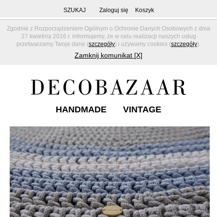
SZUKAJ
Zaloguj się
Koszyk
Zgodnie z Rozporządzeniem Ogólnym o Ochronie Danych Osobowych z dnia
27 kwietnia 2016 r. informujemy, że w celu realizacji naszych usług
przetwarzamy Twoje dane (
szczegóły
) i używamy cookies (
szczegóły
).
Zamknij komunikat [X]
HANDMADE
VINTAGE