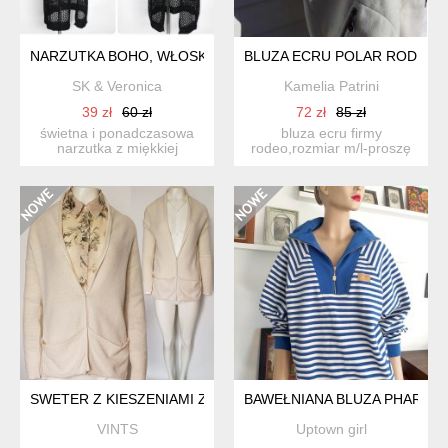
NARZUTKA BOHO, WŁOSKA
BLUZA ECRU POLAR RODEO
SK & Veronica
Kamelia Patrini
39 zł
60 zł
72 zł
85 zł
świetna i ponadczasowa
bluza ecru firmy
narzutka z miękkiej
rodeo,rozmiar m/l-proszę
dzianinki. nowa, z metką....
sugerowac sięwymiarami:
s...
SWETER Z KIESZENIAMI ZAPINANY NA KRYTE ZATRZASKI W
BAWEŁNIANA BLUZA PHARDI
VINTS
Uptown girl