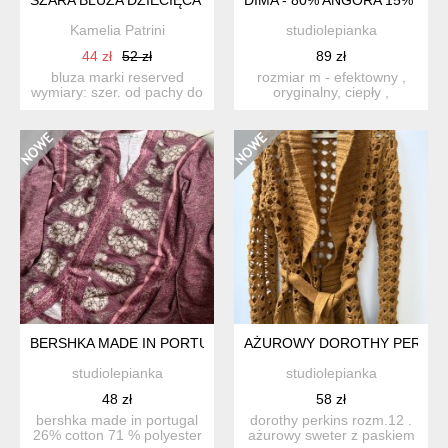
Kamelia Patrini
studiolepianka
44 zł
52 zł
89 zł
bluza marki reserved
rozmiar m - efektowny ,
wymiary: szer. od pachy do
oryginalny, ciepły ,
pachy: 45 cm ...
rozpinany , miękki, nieco...
BERSHKA MADE IN PORTUGAL ROZMIAR M
AŻUROWY DOROTHY PERKINS
studiolepianka
studiolepianka
48 zł
58 zł
bershka made in portugal
dorothy perkins rozm.12 .
26% cotton 71 % polyester
ażurowy sweter z paskiem