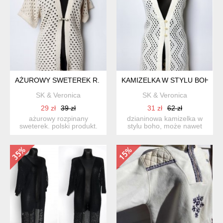
AŻUROWY SWETEREK R. L
KAMIZELKA W STYLU BOHO R.
SK & Veronica
SK & Veronica
29 zł
39 zł
31 zł
62 zł
ażurowy rozpinany
dzianinowa kamizelka w
sweterek. polski produkt.
stylu boho, może nawet
beżowy, z miękkiej dzia...
trochę hipsterska. fajn...