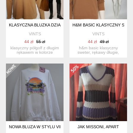
KLASYCZNA BLUZKA DZIANINOWY PÓŁGOLF DAMSKI BAWEŁNA 
H&M BASIC KLASYCZNY SWE
VINTS
VINTS
44 zł
55 zł
44 zł
49 zł
klasyczny półgolf z długim
h&m basic klasyczny
rękawem w kolorze
sweter, rękawy długie,
ciepłego karmelowego
dekolt okrągły, wykończony
beżu...
...
NOWA BLUZA W STYLU VINTAGE 44 XXL
JAK MISSONI, APART