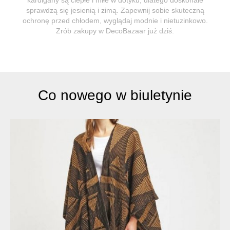
sprawdzą się jesienią i zimą. Zapewnij sobie skuteczną
ochronę przed chłodem, wyglądaj modnie i nietuzinkowo.
Zrób zakupy w DecoBazaar już dziś.
Co nowego w biuletynie