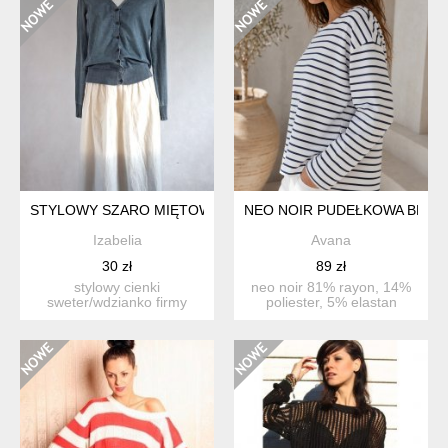
STYLOWY SZARO MIĘTOWY
NEO NOIR PUDEŁKOWA BLUZ
Izabelia
Avana
30 zł
89 zł
stylowy cienki
neo noir 81% rayon, 14%
sweter/wdzianko firmy
poliester, 5% elastan
cecil, rozm.s kolor
prosta pudełkowa bl...
nieoczywist...