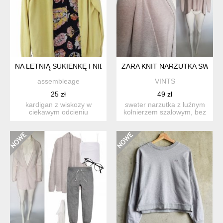
NA LETNIĄ SUKIENKĘ I NIE TYLKO KARDIGAN LIMONKOWY NA
ZARA KNIT NARZUTKA SWETE
assembleage
VINTS
25 zł
49 zł
kardigan z wiskozy w
sweter narzutka z luźnym
ciekawym odcieniu
kołnierzem szalowym, bez
stonowanej limonki.
zapięcia. rękawy dłu...
rozmiar:...