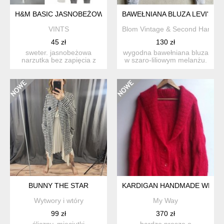
H&M BASIC JASNOBEŻOWA NARZUTKA CARDIGAN Z NATURALN
BAWEŁNIANA BLUZA LEVI'S 1
VINTS
Blom Vintage & Second Hand
45 zł
130 zł
sweter. jasnobeżowa
wygodna bawełniana bluza
narzutka bez zapięcia z
w szaro-liliowym melanżu.
miękkiej, delikatnej dzian...
bluzka kultowej ma...
BUNNY THE STAR
KARDIGAN HANDMADE WEŁN
Wytwory i wtóry
My Way
99 zł
370 zł
śliczny, mieciutki
bardzo proszę o