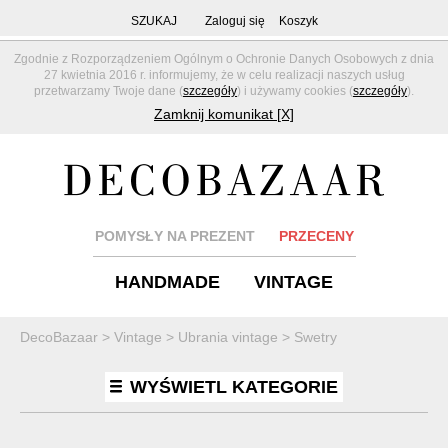
SZUKAJ
Zaloguj się
Koszyk
Zgodnie z Rozporządzeniem Ogólnym o Ochronie Danych Osobowych z dnia
27 kwietnia 2016 r. informujemy, że w celu realizacji naszych usług
przetwarzamy Twoje dane (
szczegóły
) i używamy cookies (
szczegóły
).
Zamknij komunikat [X]
POMYSŁY NA PREZENT
PRZECENY
HANDMADE
VINTAGE
DecoBazaar
>
Vintage
>
Ubrania vintage
>
Swetry
WYŚWIETL KATEGORIE