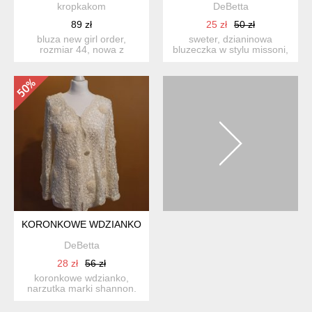
kropkakom
DeBetta
89 zł
25 zł
50 zł
bluza new girl order,
sweter, dzianinowa
rozmiar 44, nowa z
bluzeczka w stylu missoni,
papierową metką; długość
stylizowana na lata 70. ...
ok....
KORONKOWE WDZIANKO
DeBetta
28 zł
56 zł
koronkowe wdzianko,
narzutka marki shannon.
zapinane na napy i guzik.
...