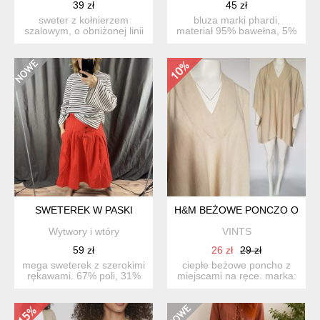
39 zł
45 zł
sweter z kołnierzem
bluza marki phardi,
szalowym, o obniżonej linii
materiał 95% bawełna, 5%
ramion, zapinany na kr...
lycra. rozmiar z metki 40...
SWETEREK W PASKI
H&M BEŻOWE PONCZO ONE S
Wytwory i wtóry
VINTS
59 zł
26 zł
29 zł
mega sweterek z szerokimi
ciepłe beżowe poncho z
rękawami. 67% poli, 31%
miejscami na ręce. marka:
bawełna, 2% elastyna...
h&m skład materiał...