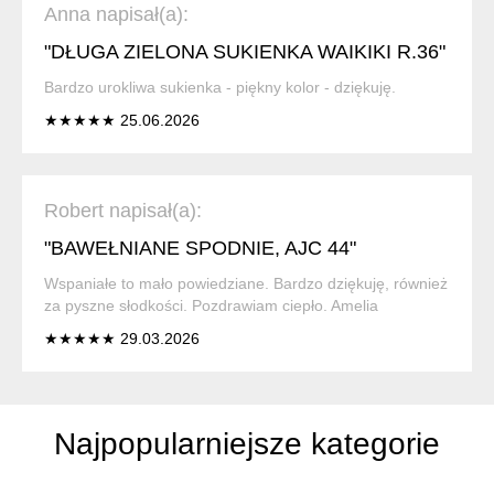
Anna napisał(a):
"DŁUGA ZIELONA SUKIENKA WAIKIKI R.36"
Bardzo urokliwa sukienka - piękny kolor - dziękuję.
★★★★★ 25.06.2026
Robert napisał(a):
"BAWEŁNIANE SPODNIE, AJC 44"
Wspaniałe to mało powiedziane. Bardzo dziękuję, również
za pyszne słodkości. Pozdrawiam ciepło. Amelia
★★★★★ 29.03.2026
Najpopularniejsze kategorie