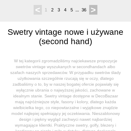
<
>
1
2
3
4
5
...
36
Swetry vintage nowe i używane
(second hand)
W tej kategorii zgromadziliśmy najciekawsze propozycje
swetrów vintage wyszukanych w secondhandach albo
szafach naszych sprzedawców. W przypadku swetrów ślady
użytkowania szczególnie rzucają się w oczy, dlatego
zadbaliśmy o to, by w naszej bogatej ofercie pojawiały się
wyłącznie ubrania o najwyższej jakości, zachowane w
idealnym stanie. Swetry vintage dostępne w DecoBazaar
mają najróżniejsze style, fasony i kolory, dlatego każda
wielbicielka tego, co niepowtarzalne i wyjątkowe znajdzie
model najlepiej spełniający jej oczekiwania. Nieszablonowy
design i piękny wygląd zachwyci nawet najbardziej
wymagające klientki. Praktyczne swetry, golfy, blezery i
kardigany są ciepłe i miłe w dotyku, dlatego doskonale