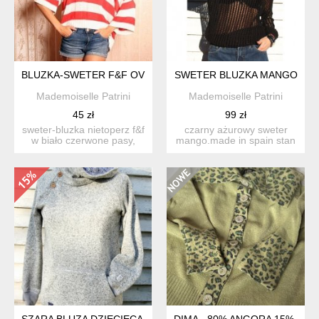
BLUZKA-SWETER F&F OVERSIZED
SWETER BLUZKA MANGO
Mademoiselle Patrini
Mademoiselle Patrini
45 zł
99 zł
sweter-bluzka nietoperz f&f
czarny ażurowy sweter
w biało czerwone pasy,
mango.made in spain stan
miękki i miły w d...
idealny, osoba na zdj...
SZARA BLUZA DZIECIĘCA 152 RESERVED
DIMA - 80% ANGORA 15% LA