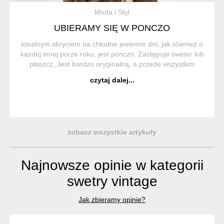
Moda i Styl
UBIERAMY SIĘ W PONCZO
Idealnym okryciem na chłodne jesienne dni, jak również o
każdej innej porze roku, jest ponczo. Zastępuje sweter lub
płaszcz, Jest bardzo oryginalną, a przede wszystkim
wygodną i praktyczną częścią garderoby. Ponczo (z hiszp.
czytaj dalej...
Poncho) to trad...
zobacz wszystkie artykuły
Najnowsze opinie w kategorii
swetry vintage
Jak zbieramy opinie?