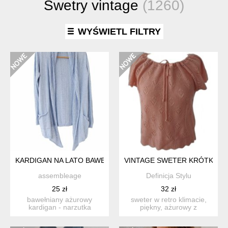
Swetry vintage
(1260)
WYŚWIETL FILTRY
KARDIGAN NA LATO BAWEŁNIANY BŁĘKITNY NARZUTKA FATF
VINTAGE SWETER KRÓTKI R
assembleage
Definicja Stylu
25 zł
32 zł
bawełniany ażurowy
sweter w retro klimacie,
kardigan - narzutka
piękny, ażurowy z
wykonany z bawełny w
efektownym wiązaniem i
odcieniu z...
mars...