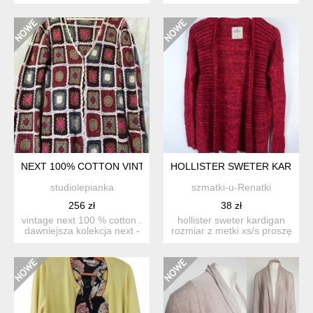
3 % elastan . miękk...
w pięknym miodowym ...
NEXT 100% COTTON VINTAGE - DAWNIEJSZA KOLEKCJA RĘC
HOLLISTER SWETER KARDIGA
studiolepianka
szmatki-u-Renatki
256 zł
38 zł
vintage next 100 % cotton .
hollister sweter kardigan
dawniejsza kolekcja next -
rozmiar z metki xs/s proszę
ręcznie dzierga...
sprawdzić ...