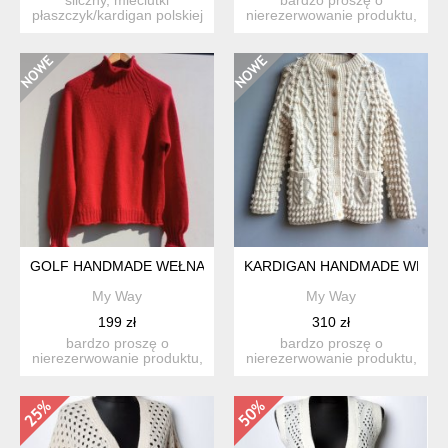
płaszczyk/kardigan polskiej
nierezerwowanie produktu,
marki modowej bunny
jeśli nie są państwo w stu
the...
p...
GOLF HANDMADE WEŁNA
KARDIGAN HANDMADE WEŁN
My Way
My Way
199 zł
310 zł
bardzo proszę o
bardzo proszę o
nierezerwowanie produktu,
nierezerwowanie produktu,
jeśli nie są państwo w stu
jeśli nie są państwo w stu
p...
p...