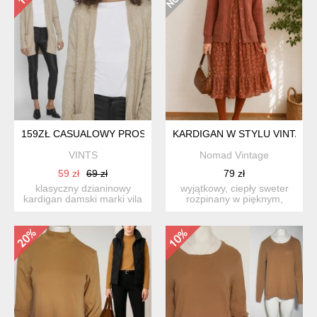
159ZŁ CASUALOWY PROSTY DŁUŻSZY BEŻOWY SWETER NARZU
KARDIGAN W STYLU VINTAGE
VINTS
Nomad Vintage
59 zł
69 zł
79 zł
klasyczny dzianinowy
wyjątkowy, ciepły sweter
kardigan damski marki vila
rozpinany w pięknym,
o otwartym kroju bez z...
rdzawo-karmelowym
odcien...