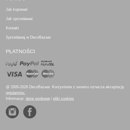
Jak kupować
Jak sprzedawać
Kontakt
Sprzedawaj w DecoBazaar
PŁATNOŚCI
@ 2005-2026 DecoBazaar. Korzystanie z serwisu oznacza akceptację
regulaminu.
Informacje:
dane osobowe
i
pliki cookies