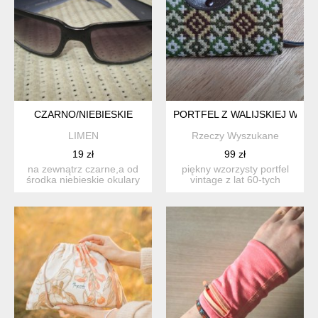
CZARNO/NIEBIESKIE
PORTFEL Z WALIJSKIEJ WEŁN
LIMEN
Rzeczy Wyszukane
19 zł
99 zł
na zewnątrz czarne,a od
piękny wzorzysty portfel
środka niebieskie okulary
vintage z lat 60-tych
przeciwsłoneczne. ...
wykonany z walijskiej w...