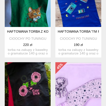
HAFTOWANA TORBA Z KOTEM
HAFTOWANA TORBA "I'M RET
CIOOCHY PO TUNINGU
CIOOCHY PO TUNINGU
220 zł
190 zł
torba na zakupy z bawełny
torba na zakupy z bawełny
o gramaturze 140 g oraz o
o gramaturze 140 g oraz o
wymiarach: 38 cm x...
wymiarach: 38 cm x...