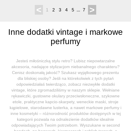
<
>
1
2
3
4
5
...
7
Inne dodatki vintage i markowe
perfumy
Jesteś miłośniczką stylu retro? Lubisz niepowtarzalne
akcesoria, nadające stylizacjom niebanalnego charakteru?
Cenisz doskonałą jakość? Szukasz wyjątkowego prezentu
dla bliskiej osoby? Jeśli na którekolwiek z tych pytań
odpowiedziałaś twierdząco, zobacz niezwykłe dodatki
vintage, które zgromadziliśmy w naszym sklepie. Wełniane
rękawiczki, gustowne okulary przeciwsłoneczne, szykowne
etole, praktyczne kapcio-skarpety, weneckie maski, stroje
kąpielowe, starodawne lusterka, a nawet markowe perfumy i
inne kosmetyki – różnorodność produktów dostępnych w tej
kategorii pozwala na odnalezienie dodatków idealnie
odpowiadających Twoim potrzebom. Wyszukane w second
handach, na bazarach, kiermaszach i pchlich targach, a