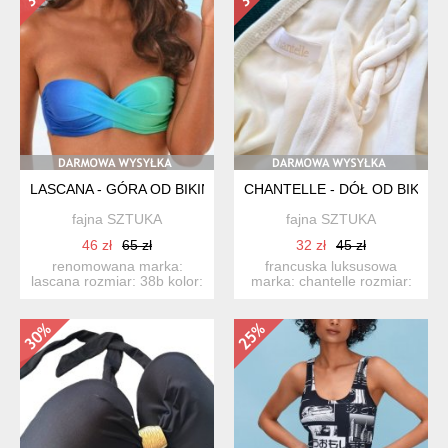
LASCANA - GÓRA OD BIKINI 38B - TURKUS LAZUR OMBRE
CHANTELLE - DÓŁ OD BIKINI 
fajna SZTUKA
fajna SZTUKA
46 zł
65 zł
32 zł
45 zł
renomowana marka:
francuska luksusowa
lascana rozmiar: 38b kolor:
marka: chantelle rozmiar:
granat/turkus/seledyn ...
m 38 kolor: ecru (jaśn...