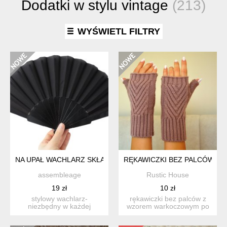
Dodatki w stylu vintage
(213)
WYŚWIETL FILTRY
NA UPAŁ WACHLARZ SKŁADANY MATERIAŁOWY
RĘKAWICZKI BEZ PALCÓW
assembleage
Rustic House
19 zł
10 zł
stylowy wachlarz-
rękawiczki bez palców z
niezbędny w każdej
wzorem warkoczowym po
torebce prawdziwej damy:).
zewnętrznej stronie. sta...
lekki, ...