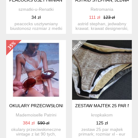
szmatki-u-Renatki
Retromania
34 zł
111 zł
123 zł
peacocks usztywniany
astrid stephan, jedwabny
biustonosz rozmiar z metki
krawat. krawat designerski,
uk 40e , odpowiada ...
kolekcja autor...
OKULARY PRZECIWSŁONECZNE VINTAGE NEOSTYLE
ZESTAW MAJTEK 25 PAR NOWE
Mademoiselle Patrini
kropkakom
384 zł
590 zł
125 zł
okulary przeciwsłoneczne
zestaw 25 par majtek
vintage z lat 90 tych,
primark; rozmiar xl - eur