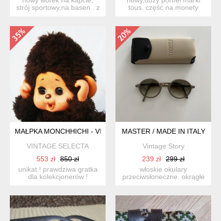
strój sportowy,na basen . z
tous. część na monety
metkami-nadaje się...
zapinana na zamek, nat...
MAŁPKA MONCHHICHI - VINTAGE UNIKAT!
MASTER / MADE IN ITALY
VINTAGE SELECTA
Vintage Story
553 zł
850 zł
239 zł
299 zł
unikat ! prawdziwa gratka
włoskie okulary
dla kolekcjonerów !
przeciwsłoneczne. okrągłe
zabawka marki
beżowe oprawki.
monchhich...
cieniowane s...