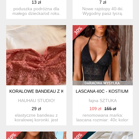
13 zł
7 zł
poduszka podróżna dla
Nowe rajstopy 40-tki.
małego dziecka/od roku.
Wygodny pasz lycrą.
obrazki haftowane. s...
Rozmiar 46/48.
KORALOWE BANDEAU Z KORONKI
LASCANA 40C - KOSTIUM KĄP
HAUHAU STUDIO!
fajna SZTUKA
29 zł
109 zł
155 zł
elastyczne bandeau z
renomowana marka:
koralowej koronki. jest
lascana rozmiar: 40c kolor:
wykończone silikonowymi
czarny obłędne ażurow...
p...