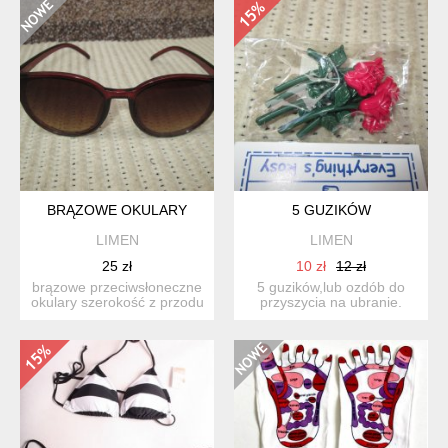
BRĄZOWE OKULARY
5 GUZIKÓW
LIMEN
LIMEN
25 zł
10 zł
12 zł
brązowe przeciwsłoneczne
5 guzików,lub ozdób do
okulary szerokość z przodu
przyszycia na ubranie.
14cm. długość za...
długość jednej róży t...