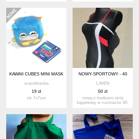
zachowane w świetnym s...
46/48; bielizna jest n...
KAWAII CUBES MINI MASKOTKA KOLEKCJONERSKA
NOWY-SPORTOWY - 40
scandinavka
LIMEN
19 zł
50 zł
ok.7x7cm
nowy,z metkami strój
kąpielowy w rozmiarze 40.
ramiączka regulowane....