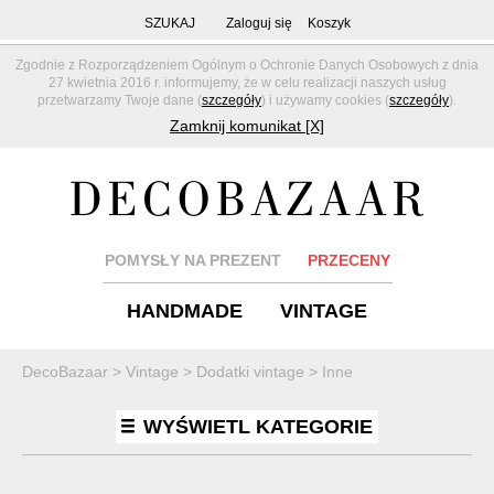
SZUKAJ
Zaloguj się
Koszyk
Zgodnie z Rozporządzeniem Ogólnym o Ochronie Danych Osobowych z dnia
27 kwietnia 2016 r. informujemy, że w celu realizacji naszych usług
przetwarzamy Twoje dane (
szczegóły
) i używamy cookies (
szczegóły
).
Zamknij komunikat [X]
POMYSŁY NA PREZENT
PRZECENY
HANDMADE
VINTAGE
DecoBazaar
>
Vintage
>
Dodatki vintage
>
Inne
WYŚWIETL KATEGORIE