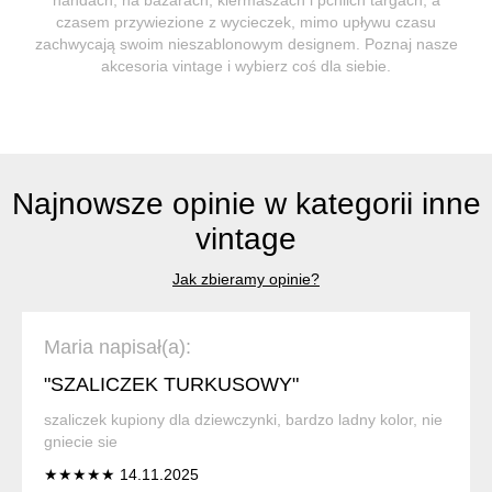
czasem przywiezione z wycieczek, mimo upływu czasu
zachwycają swoim nieszablonowym designem. Poznaj nasze
akcesoria vintage i wybierz coś dla siebie.
Najnowsze opinie w kategorii inne
vintage
Jak zbieramy opinie?
Maria napisał(a):
"SZALICZEK TURKUSOWY"
szaliczek kupiony dla dziewczynki, bardzo ladny kolor, nie
gniecie sie
★★★★★ 14.11.2025