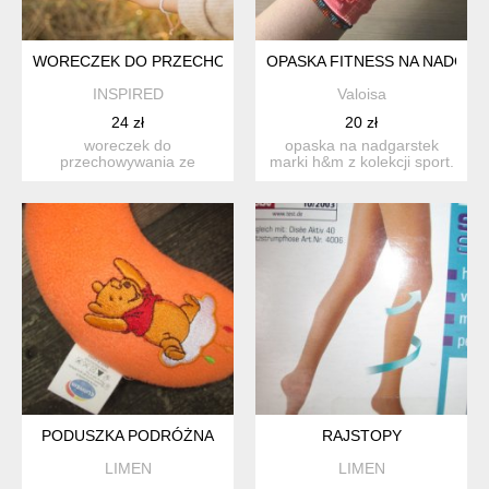
WORECZEK DO PRZECHOWYWANIA
OPASKA FITNESS NA NADGAR
INSPIRED
Valoisa
24 zł
20 zł
woreczek do
opaska na nadgarstek
przechowywania ze
marki h&m z kolekcji sport.
ściąganym sznurkiem.
materiał w fikuśnym ...
idealny na bielizn...
PODUSZKA PODRÓŻNA
RAJSTOPY
LIMEN
LIMEN