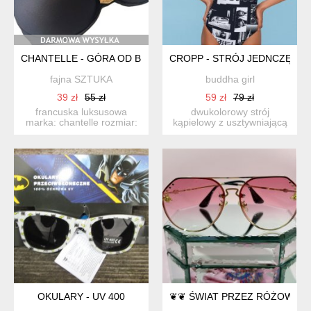
CHANTELLE - GÓRA OD BIKINI 70B - FRANCUSKI SZYK - NOW
CROPP - STRÓJ JEDNCZĘŚCI
fajna SZTUKA
buddha girl
39 zł
55 zł
59 zł
79 zł
francuska luksusowa
dwukolorowy strój
marka: chantelle rozmiar:
kąpielowy z usztywniającą
70b kolor: czarny mis...
wkładką w biuście
(wyjmowa...
OKULARY - UV 400
❦❦ ŚWIAT PRZEZ RÓŻOWE 