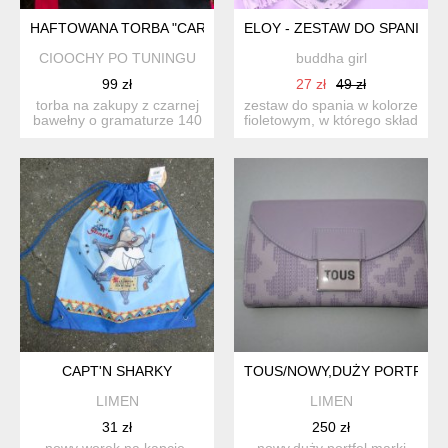
HAFTOWANA TORBA "CARPE DIEM"
ELOY - ZESTAW DO SPANIA -
CIOOCHY PO TUNINGU
buddha girl
99 zł
27 zł
49 zł
torba na zakupy z czarnej
zestaw do spania w kolorze
bawełny o gramaturze 140
fioletowym, w którego skład
g oraz o wymiarach:...
wchodzą: opaska...
CAPT'N SHARKY
TOUS/NOWY,DUŻY PORTFEL
LIMEN
LIMEN
31 zł
250 zł
nowy worek na kapcie,
nowy,duży portfel marki