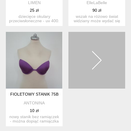
LIMEN
ElleLaBelle
25 zł
90 zł
dziecięce okulary
wszak na różowo świat
przeciwsłoneczne - uv 400.
widziany może wydać się
100% ochrona uv. szerok...
piękniejszy. okulary ...
FIOLETOWY STANIK 75B
ANTONINA
10 zł
nowy stanik bez ramiączek
- można dopiąć ramiączka
przezroczyste lub...