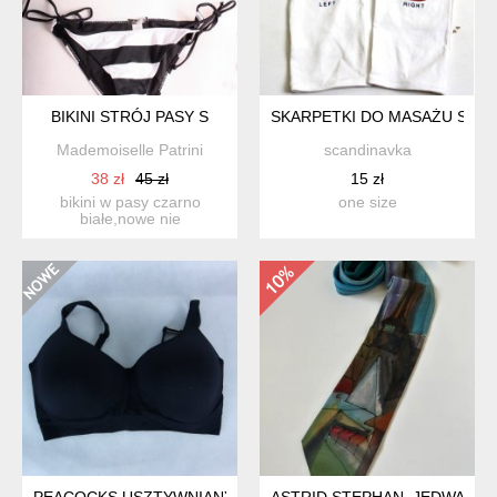
BIKINI STRÓJ PASY S
SKARPETKI DO MASAŻU STÓP
Mademoiselle Patrini
scandinavka
38 zł
45 zł
15 zł
bikini w pasy czarno
one size
białe,nowe nie
używane,jeszcze z metka i
cena(59,...
PEACOCKS USZTYWNIANY BIUSTONOSZ BEZ FISZBIN UK 40E
ASTRID STEPHAN, JEDWABNY