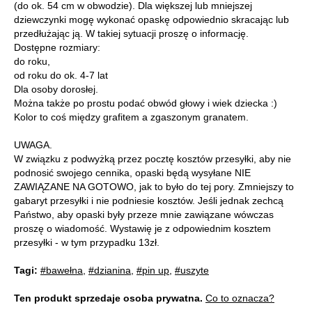
(do ok. 54 cm w obwodzie). Dla większej lub mniejszej
dziewczynki mogę wykonać opaskę odpowiednio skracając lub
przedłużając ją. W takiej sytuacji proszę o informację.
Dostępne rozmiary:
do roku,
od roku do ok. 4-7 lat
Dla osoby dorosłej.
Można także po prostu podać obwód głowy i wiek dziecka :)
Kolor to coś między grafitem a zgaszonym granatem.
UWAGA.
W związku z podwyżką przez pocztę kosztów przesyłki, aby nie
podnosić swojego cennika, opaski będą wysyłane NIE
ZAWIĄZANE NA GOTOWO, jak to było do tej pory. Zmniejszy to
gabaryt przesyłki i nie podniesie kosztów. Jeśli jednak zechcą
Państwo, aby opaski były przeze mnie zawiązane wówczas
proszę o wiadomość. Wystawię je z odpowiednim kosztem
przesyłki - w tym przypadku 13zł.
Tagi:
#bawełna
,
#dzianina
,
#pin up
,
#uszyte
Ten produkt sprzedaje osoba prywatna.
Co to oznacza?