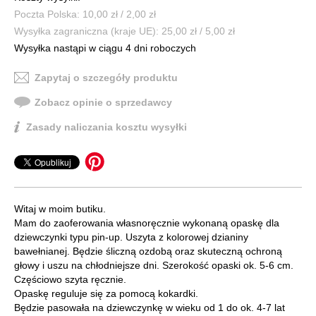
Poczta Polska: 10,00 zł / 2,00 zł
Wysyłka zagraniczna (kraje UE): 25,00 zł / 5,00 zł
Wysyłka nastąpi w ciągu 4 dni roboczych
Zapytaj o szczegóły produktu
Zobacz opinie o sprzedawcy
Zasady naliczania kosztu wysyłki
Witaj w moim butiku.
Mam do zaoferowania własnoręcznie wykonaną opaskę dla
dziewczynki typu pin-up. Uszyta z kolorowej dzianiny
bawełnianej. Będzie śliczną ozdobą oraz skuteczną ochroną
głowy i uszu na chłodniejsze dni. Szerokość opaski ok. 5-6 cm.
Częściowo szyta ręcznie.
Opaskę reguluje się za pomocą kokardki.
Będzie pasowała na dziewczynkę w wieku od 1 do ok. 4-7 lat