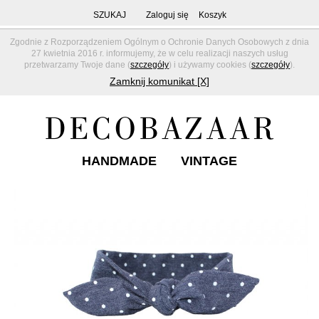
SZUKAJ
Zaloguj się
Koszyk
Zgodnie z Rozporządzeniem Ogólnym o Ochronie Danych Osobowych z dnia
27 kwietnia 2016 r. informujemy, że w celu realizacji naszych usług
przetwarzamy Twoje dane (
szczegóły
) i używamy cookies (
szczegóły
).
Zamknij komunikat [X]
HANDMADE
VINTAGE