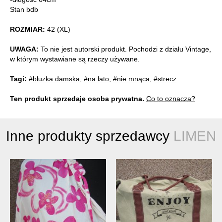
Stan bdb
ROZMIAR:
42 (XL)
UWAGA:
To nie jest autorski produkt. Pochodzi z działu Vintage,
w którym wystawiane są rzeczy używane.
Tagi:
#bluzka damska
,
#na lato
,
#nie mnąca
,
#strecz
Ten produkt sprzedaje osoba prywatna.
Co to oznacza?
Inne produkty sprzedawcy
LIMEN