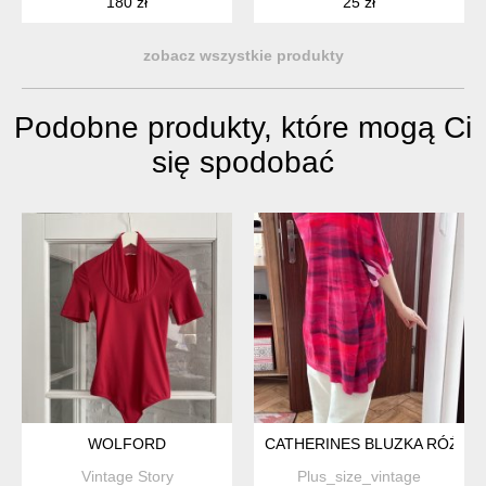
180 zł
25 zł
zobacz wszystkie produkty
Podobne produkty, które mogą Ci
się spodobać
WOLFORD
CATHERINES BLUZKA RÓŻOWA 
Vintage Story
Plus_size_vintage