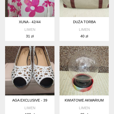
XUNA - 42/44
DUŻA TORBA
LIMEN
LIMEN
31 zł
40 zł
AGA EXCLUSIVE - 39
KWIATOWE AKWARIUM
LIMEN
LIMEN