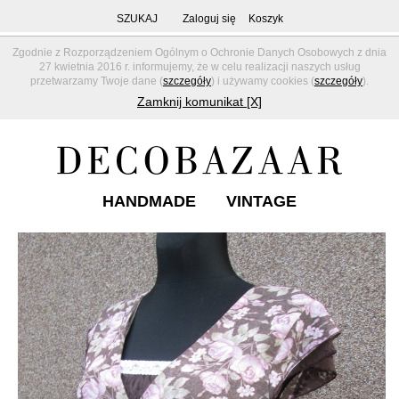
SZUKAJ
Zaloguj się
Koszyk
Zgodnie z Rozporządzeniem Ogólnym o Ochronie Danych Osobowych z dnia
27 kwietnia 2016 r. informujemy, że w celu realizacji naszych usług
przetwarzamy Twoje dane (
szczegóły
) i używamy cookies (
szczegóły
).
Zamknij komunikat [X]
HANDMADE
VINTAGE