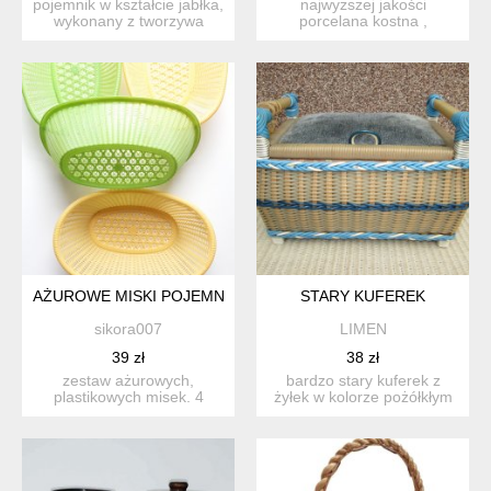
pojemnik w kształcie jabłka,
najwyższej jakości
wykonany z tworzywa
porcelana kostna ,
sztucznego z przeznac...
puzderko o średnicy 9,2
cm wys 3...
AŻUROWE MISKI POJEMNIKI PLASTIKOWE 4 SZT. ZESTAW
STARY KUFEREK
sikora007
LIMEN
39 zł
38 zł
zestaw ażurowych,
bardzo stary kuferek z
plastikowych misek. 4
żyłek w kolorze pożółkłym
sztuki. zarówno obie żółte
białym i niebieskim....
j...