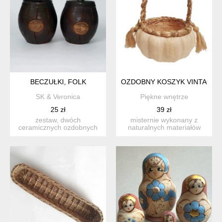
BECZUŁKI, FOLK
OZDOBNY KOSZYK VINTAGE 
SK & Veronica
Piękne wnętrze
25 zł
39 zł
zestaw, dwóch
misternie wykonany z
ceramicznych ozdobnych
naturalnych materiałów
beczułek. mogą służyć jako
koszyk vintage. wysokoś...
ozdob...