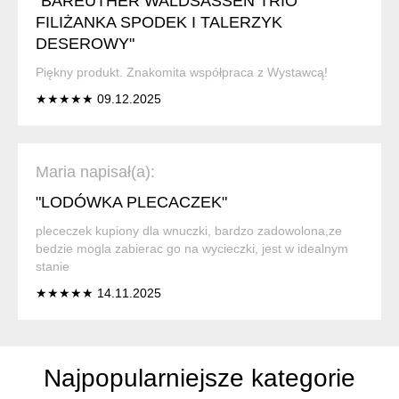
"BAREUTHER WALDSASSEN TRIO
FILIŻANKA SPODEK I TALERZYK
DESEROWY"
Piękny produkt. Znakomita współpraca z Wystawcą!
★★★★★ 09.12.2025
Maria napisał(a):
"LODÓWKA PLECACZEK"
plececzek kupiony dla wnuczki, bardzo zadowolona,ze
bedzie mogla zabierac go na wycieczki, jest w idealnym
stanie
★★★★★ 14.11.2025
Najpopularniejsze kategorie