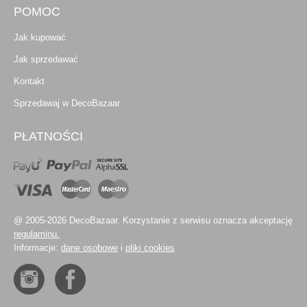
POMOC
Jak kupować
Jak sprzedawać
Kontakt
Sprzedawaj w DecoBazaar
PŁATNOŚCI
@ 2005-2026 DecoBazaar. Korzystanie z serwisu oznacza akceptację
regulaminu.
Informacje:
dane osobowe
i
pliki cookies