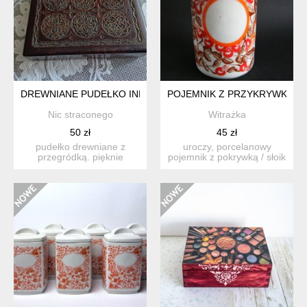
DREWNIANE PUDEŁKO INKRUSTOWANE.
POJEMNIK Z PRZYKRYWKĄ DO
Nic straconego
Witrażka
50 zł
45 zł
pudełko drewniane z
uroczy, porcelanowy
przegródką. pięknie
pojemnik z pokrywką / słoik
inkrustowane. długość 15
do przechowywania / bo...
cm, s...