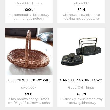
Good Old Things
sikora007
1000 zł
89 zł
monumentalny, luksusowy
wiklinowa niewielka taca
garnitur gabinetowy
idealna np. do podania
(zestaw biurkowy) w
chleba na stół. wymia...
pełnym...
KOSZYK WIKLINOWY WIELKANOC
GARNITUR GABINETOWY ART 
sikora007
Good Old Things
59 zł
420 zł
Stan bardzo dobry. 20x29
luksusowy, dwuelementowy
cm Długość całkowita ucha
zestaw gabinetowy
40 cm
(garnitur na biurko) w
ikon...