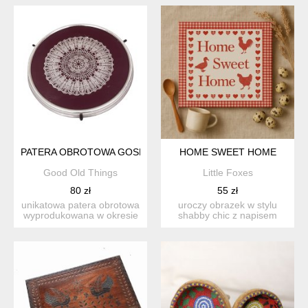
PATERA OBROTOWA GOSMET BYDGOSZCZ PRL LATA 70. VIN
HOME SWEET HOME
Good Old Things
Little Foxes
80 zł
55 zł
unikatowa patera obrotowa
uroczy obrazek w stylu
wyprodukowana w okresie
shabby chic z napisem
prl przez uznaną spó...
"home sweet home&quo...