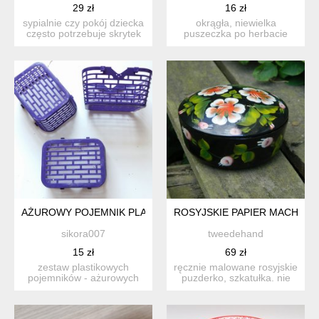
29 zł
16 zł
sypialnie czy pokój dziecka
okrągła, niewielka
często potrzebuje skrytek
puszeczka po herbacie
na różne skarby....
matcha, przywiezionej z
japon...
AŻUROWY POJEMNIK PLASTIKOWY KOSZYCZEK
ROSYJSKIE PAPIER MACHE *
sikora007
tweedehand
15 zł
69 zł
zestaw plastikowych
ręcznie malowane rosyjskie
pojemników - ażurowych
puzderko, szkatułka. nie
koszyczków. można je
jestem w 100% pewn...
powie...