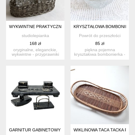
WYKWINTNE PRAKTYCZNE - SZKŁO KRYSZTAŁOWE I METALOW
KRYSZTAŁOWA BOMBONIERKA
studiolepianka
Powrót do przeszłości
168 zł
85 zł
oryginalne, eleganckie,
piękna pojemna
wykwintne - przyprawniki
kryształowa bombonierka -
ze szkła kryształoweg...
misa z przykrywką z lat 80
ty...
GARNITUR GABINETOWY ART DECO MARMUR PORTORO WŁOC
WIKLINOWA TACA TACKA POD