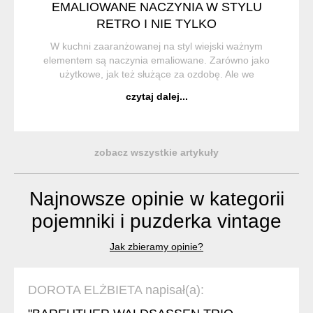
EMALIOWANE NACZYNIA W STYLU
RETRO I NIE TYLKO
W kuchni zaaranżowanej na styl wiejski ważnym
elementem są naczynia emaliowane. Zarówno jako
użytkowe, jak też służące za ozdobę. Ale we
współczesnych kuchniach też doskonale się sprawdzają.
czytaj dalej...
Kubki emaliowane zawsze były i są chętnie kupowane, nie
...
zobacz wszystkie artykuły
Najnowsze opinie w kategorii
pojemniki i puzderka vintage
Jak zbieramy opinie?
DOROTA ELŻBIETA napisał(a):