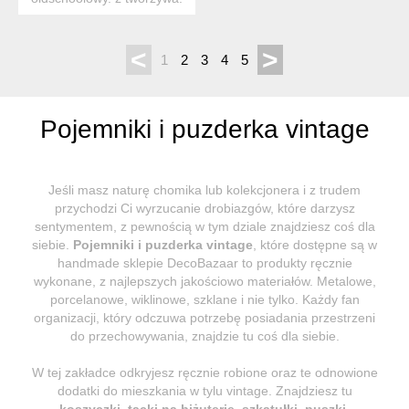
wymiary: 18 x ...
<
>
1
2
3
4
5
Pojemniki i puzderka vintage
Jeśli masz naturę chomika lub kolekcjonera i z trudem
przychodzi Ci wyrzucanie drobiazgów, które darzysz
sentymentem, z pewnością w tym dziale znajdziesz coś dla
siebie.
Pojemniki i puzderka vintage
, które dostępne są w
handmade sklepie DecoBazaar to produkty ręcznie
wykonane, z najlepszych jakościowo materiałów. Metalowe,
porcelanowe, wiklinowe, szklane i nie tylko. Każdy fan
organizacji, który odczuwa potrzebę posiadania przestrzeni
do przechowywania, znajdzie tu coś dla siebie.
W tej zakładce odkryjesz ręcznie robione oraz te odnowione
dodatki do mieszkania w tylu vintage. Znajdziesz tu
koszyczki
,
tacki na biżuterię
,
szkatułki, puszki,