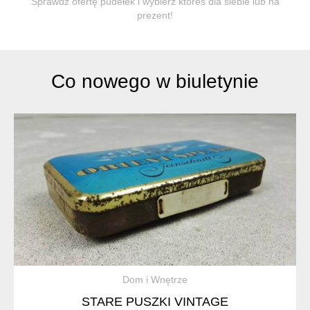
Sprawdź ofertę pudełek i wybierz któreś dla siebie lub na
prezent!
Co nowego w biuletynie
Dom i Wnętrze
STARE PUSZKI VINTAGE