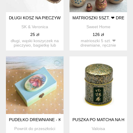
DŁUGI KOSZ NA PIECZYWO
MATRIOSZKI 5SZT. ❤ DREWN
SK & Veronica
Sweet Home
25 zł
126 zł
długi, wąski koszyczek na
matrioszki 5 szt. ❤
pieczywo, bagietkę lub
drewniane, ręcznie
sztućce itd. wypleci...
malowane. bardzo urocze i
niesp...
PUDEŁKO DREWNIANE - KOMUNIA DZIEWCZYNKI
PUSZKA PO MATCHA NA HERB
Powrót do przeszłości
Valoisa