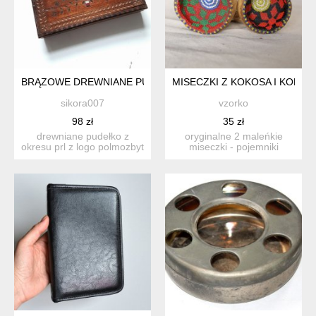
BRĄZOWE DREWNIANE PUDEŁKO KASETKA VINTAGE PRL
MISECZKI Z KOKOSA I KORAL
sikora007
vzorko
98 zł
35 zł
drewniane pudełko z
oryginalne 2 maleńkie
okresu prl z logo polmozbyt
miseczki - pojemniki
z zewnątrz stan bardz...
wykonane z łupiny kokosa,
w...