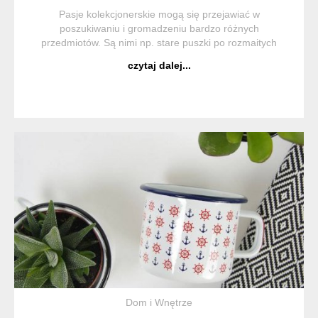
Pasje kolekcjonerskie mogą się przejawiać w
poszukiwaniu i gromadzeniu bardzo różnych
przedmiotów. Są nimi np. stare puszki po rozmaitych
produktach. Któż z nas nie widział w czyjejś piwnicy czy
czytaj dalej...
garażu nieco pordzewiałych puszek wypełnionych jakimiś
...
Dom i Wnętrze