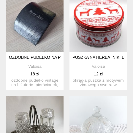
OZDOBNE PUDEŁKO NA PIERŚCIONEK BIŻUTERIĘ WARREN J
PUSZKA NA HERBATNIKI LUB
Valoisa
Valoisa
18 zł
12 zł
ozdobne pudełko vintage
okrągła puszka z motywem
na biżuterię: pierścionek,
zimowego swetra w
kolczyki lub wisior...
kolorach białym i
czerwonym...