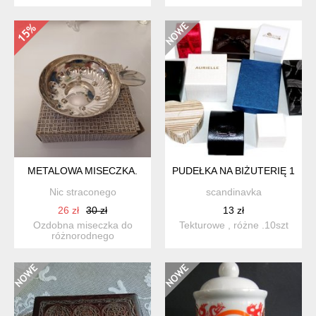
wykonane z solidnej
malowane. inne niż
porce...
wszystkie, ni...
METALOWA MISECZKA.
PUDEŁKA NA BIŻUTERIĘ 10SZ
Nic straconego
scandinavka
26 zł
30 zł
13 zł
Ozdobna miseczka do
Tekturowe , różne .10szt
różnorodnego
zastosowania.