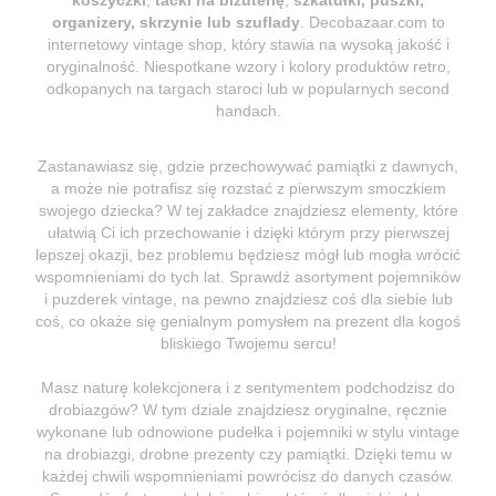
organizery, skrzynie lub szuflady
. Decobazaar.com to
internetowy vintage shop, który stawia na wysoką jakość i
oryginalność. Niespotkane wzory i kolory produktów retro,
odkopanych na targach staroci lub w popularnych second
handach.
Zastanawiasz się, gdzie przechowywać pamiątki z dawnych,
a może nie potrafisz się rozstać z pierwszym smoczkiem
swojego dziecka? W tej zakładce znajdziesz elementy, które
ułatwią Ci ich przechowanie i dzięki którym przy pierwszej
lepszej okazji, bez problemu będziesz mógł lub mogła wrócić
wspomnieniami do tych lat. Sprawdź asortyment pojemników
i puzderek vintage, na pewno znajdziesz coś dla siebie lub
coś, co okaże się genialnym pomysłem na prezent dla kogoś
bliskiego Twojemu sercu!
Masz naturę kolekcjonera i z sentymentem podchodzisz do
drobiazgów? W tym dziale znajdziesz oryginalne, ręcznie
wykonane lub odnowione pudełka i pojemniki w stylu vintage
na drobiazgi, drobne prezenty czy pamiątki. Dzięki temu w
każdej chwili wspomnieniami powrócisz do danych czasów.