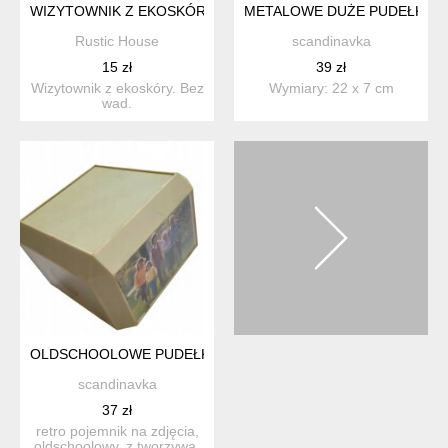
WIZYTOWNIK Z EKOSKÓRY
METALOWE DUŻE PUDEŁKO 
Rustic House
scandinavka
15 zł
39 zł
Wizytownik z ekoskóry. Bez
Wymiary: 22 x 7 cm
wad.
OLDSCHOOLOWE PUDEŁKO NA ZDJĘCIA POJEMNIK
scandinavka
37 zł
retro pojemnik na zdjęcia,
oldschoolowy. z tworzywa.