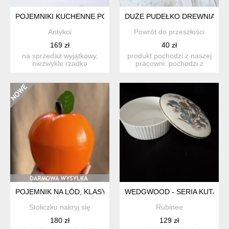
POJEMNIKI KUCHENNE PORCELIT BOGUCICE PRL KOMPLET 6
DUŻE PUDEŁKO DREWNIANE 
Antykoi
Powrót do przeszłości
169 zł
40 zł
na sprzedaż wyjątkowy,
produkt pochodzi z naszej
niezwykle rzadko
pracowni. pochodzi z
spotykany na rynku
likwidacji kolekcji. j...
wtórnym w c...
POJEMNIK NA LÓD, KLASYK PRL
WEDGWOOD - SERIA KUTANI 
Stoliczku nakryj się
Rubinee
180 zł
129 zł