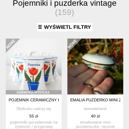
Pojemniki i puzderka vintage
(159)
WYŚWIETL FILTRY
POJEMNIK CERAMICZNY KUCHENNY Z CZASÓW PRL
EMALIA PUZDERKO MINI Z 
Stoliczku nakryj się
tweedehand
55 zł
40 zł
pojemniki porcelanowe na
emaliowane mini
żywność / przyprawy
puzdereczko, ręcznie