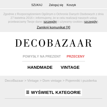
SZUKAJ
Zaloguj się
Koszyk
Zgodnie z Rozporządzeniem Ogólnym o Ochronie Danych Osobowych z dnia
27 kwietnia 2016 r. informujemy, że w celu realizacji naszych usług
przetwarzamy Twoje dane (
szczegóły
) i używamy cookies (
szczegóły
).
Zamknij komunikat [X]
POMYSŁY NA PREZENT
PRZECENY
HANDMADE
VINTAGE
DecoBazaar
>
Vintage
>
Dom vintage
>
Pojemniki i puzderka
WYŚWIETL KATEGORIE