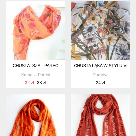
CHUSTA -SZAL-PAREO
CHUSTA ŁĄKA W STYLU VINT
Kamelia Patrini
DuaVivo
32 zł
38 zł
24 zł