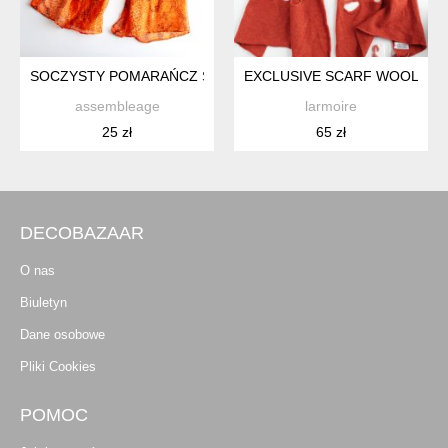
SOCZYSTY POMARAŃCZ SZAL VINTAGE ZWIERZĘCY PRINT
EXCLUSIVE SCARF WOOL MAR
assembleage
larmoire
25 zł
65 zł
DECOBAZAAR
O nas
Biuletyn
Dane osobowe
Pliki Cookies
POMOC