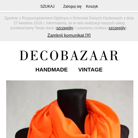
SZUKAJ
Zaloguj się
Koszyk
Zgodnie z Rozporządzeniem Ogólnym o Ochronie Danych Osobowych z dnia
27 kwietnia 2016 r. informujemy, że w celu realizacji naszych usług
przetwarzamy Twoje dane (
szczegóły
) i używamy cookies (
szczegóły
).
Zamknij komunikat [X]
HANDMADE
VINTAGE