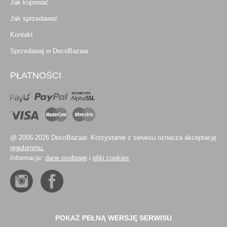
Jak kupować
Jak sprzedawać
Kontakt
Sprzedawaj w DecoBazaar
PŁATNOŚCI
@ 2005-2026 DecoBazaar. Korzystanie z serwisu oznacza akceptację
regulaminu.
Informacje:
dane osobowe
i
pliki cookies
POKAŻ PEŁNĄ WERSJĘ SERWISU