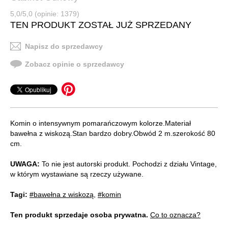
5,0/5,0 (opinie: 1379)
TEN PRODUKT ZOSTAŁ JUŻ SPRZEDANY
Napisz do sprzedawcy
Zobacz opinie o sprzedawcy
Komin o intensywnym pomarańczowym kolorze.Materiał
bawełna z wiskozą.Stan bardzo dobry.Obwód 2 m.szerokość 80
cm.
UWAGA:
To nie jest autorski produkt. Pochodzi z działu Vintage,
w którym wystawiane są rzeczy używane.
Tagi:
#bawełna z wiskozą
,
#komin
Ten produkt sprzedaje osoba prywatna.
Co to oznacza?