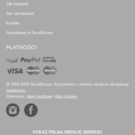
Jak kupować
Jak sprzedawać
Kontakt
Sprzedawaj w DecoBazaar
PŁATNOŚCI
@ 2005-2026 DecoBazaar. Korzystanie z serwisu oznacza akceptację
regulaminu.
Informacje:
dane osobowe
i
pliki cookies
POKAŻ PEŁNĄ WERSJĘ SERWISU