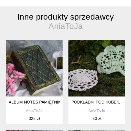
Inne produkty sprzedawcy
AniaToJa
ALBUM NOTES PAMIĘTNIK, PREZENT POD CHOINKĘ, KSIĘGA
PODKŁADKI POD KUBEK, FILI
AniaToJa
AniaToJa
325 zł
30 zł