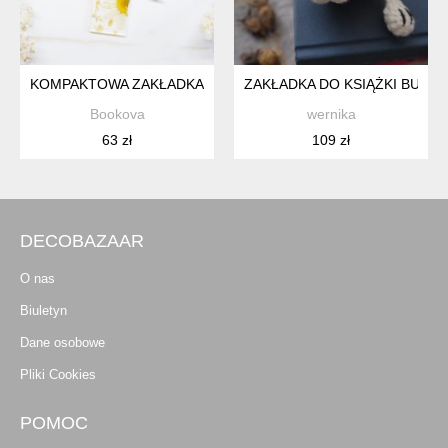
KOMPAKTOWA ZAKŁADKA DO KSIĄŻKI RAINBOW VOL.3 - BIEL
ZAKŁADKA DO KSIĄŻKI BULD
Bookova
wernika
63 zł
109 zł
DECOBAZAAR
O nas
Biuletyn
Dane osobowe
Pliki Cookies
POMOC