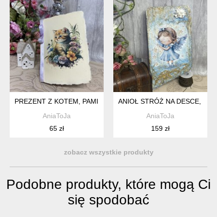
PREZENT Z KOTEM, PAMIĘTNIK DLA DZIEWCZYNKI, NOTES, 
ANIOŁ STRÓŻ NA DESCE, OB
AniaToJa
AniaToJa
65 zł
159 zł
zobacz wszystkie produkty
Podobne produkty, które mogą Ci
się spodobać