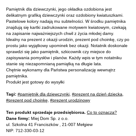
Pamiętnik dla dziewczynki, jego okładka ozdobiona jest
delikatnym grafiką dziewczynki oraz ozdobiony kwiatuszkami.
Pastelowe kolory nadają mu subtelności. W środku pamiętnika
znajdują się kartki zadrukowane motywem kwiatowym, czekają
na zapisanie najważniejszych chwil z życia młodej damy.
Idealny na prezent z okazji urodzin, prezent pod choinkę, czy po
prostu jako wyjątkowy upominek bez okazji. Notatnik doskonale
sprawdzi się jako pamiętnik, szkicownik czy miejsce do
zapisywania pomysłów i planów. Każdy wpis w tym notatniku
stanie się niezapomnianą pamiątką na długie lata.
Chętnie wykonamy dla Państwa personalizację wewnątrz
pamiętnika.
Produkt jest gotowy do wysyłki
Tagi:
#pamiętnik dla dziewczynki
,
#prezent na dzień dziecka
,
#prezent pod choinkę
,
#prezent urodzinowy
Ten produkt sprzedaje przedsiębiorca.
Co to oznacza?
Dane firmy:
Miej Dom Sp. z o.o.
ul. Szkolna 41 Franciszków , 21-007 Mełgiew
NIP: 712-330-03-12