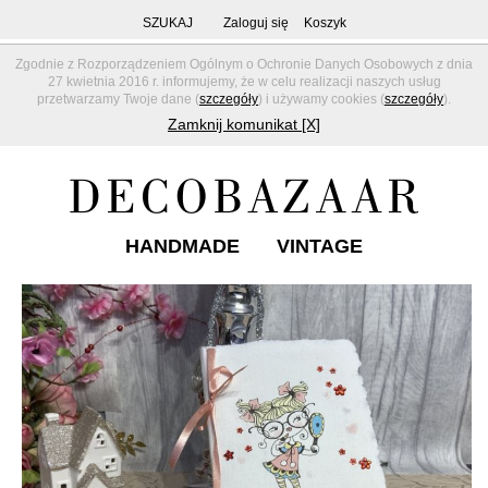
SZUKAJ
Zaloguj się
Koszyk
Zgodnie z Rozporządzeniem Ogólnym o Ochronie Danych Osobowych z dnia
27 kwietnia 2016 r. informujemy, że w celu realizacji naszych usług
przetwarzamy Twoje dane (
szczegóły
) i używamy cookies (
szczegóły
).
Zamknij komunikat [X]
HANDMADE
VINTAGE