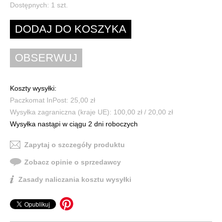
Dostępnych:
1
szt.
Koszty wysyłki:
Paczkomat InPost: 25,00 zł
Wysyłka zagraniczna (kraje UE): 100,00 zł / 20,00 zł
Wysyłka nastąpi w ciągu 2 dni roboczych
Zapytaj o szczegóły produktu
Zobacz opinie o sprzedawcy
Zasady naliczania kosztu wysyłki