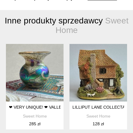
Inne produkty sprzedawcy
Sweet
Home
❤ VERY UNIQUE! ❤ VALLETTA GLASS - PAUL SAID ❤ VINTAG
LILLIPUT LANE COLLECTABL
Sweet Home
Sweet Home
285 zł
128 zł