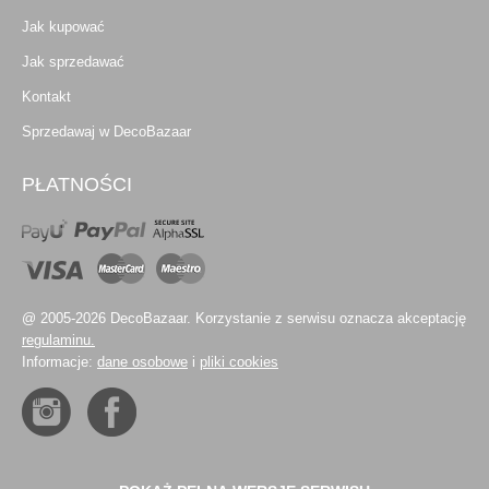
Jak kupować
Jak sprzedawać
Kontakt
Sprzedawaj w DecoBazaar
PŁATNOŚCI
@ 2005-2026 DecoBazaar. Korzystanie z serwisu oznacza akceptację
regulaminu.
Informacje:
dane osobowe
i
pliki cookies