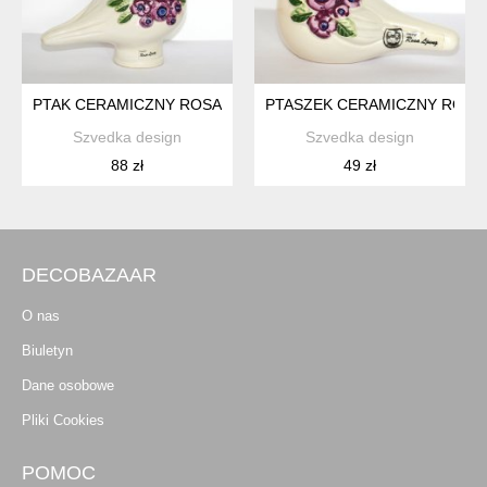
PTAK CERAMICZNY ROSA LJUNG L DUŻY
PTASZEK CERAMICZNY ROSA 
Szvedka design
Szvedka design
88 zł
49 zł
DECOBAZAAR
O nas
Biuletyn
Dane osobowe
Pliki Cookies
POMOC