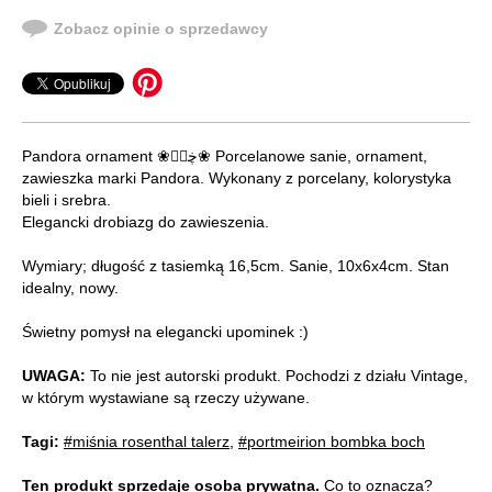
Zobacz opinie o sprzedawcy
Pandora ornament ❀ڿڰۣ❀ Porcelanowe sanie, ornament,
zawieszka marki Pandora. Wykonany z porcelany, kolorystyka
bieli i srebra.
Elegancki drobiazg do zawieszenia.
Wymiary; długość z tasiemką 16,5cm. Sanie, 10x6x4cm. Stan
idealny, nowy.
Świetny pomysł na elegancki upominek :)
UWAGA:
To nie jest autorski produkt. Pochodzi z działu Vintage,
w którym wystawiane są rzeczy używane.
Tagi:
#miśnia rosenthal talerz
,
#portmeirion bombka boch
Ten produkt sprzedaje osoba prywatna.
Co to oznacza?