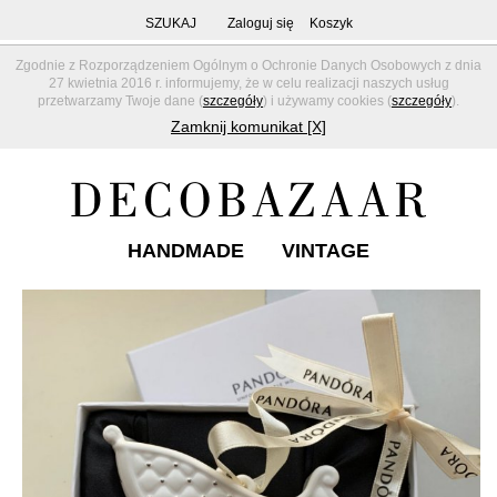
SZUKAJ
Zaloguj się
Koszyk
Zgodnie z Rozporządzeniem Ogólnym o Ochronie Danych Osobowych z dnia
27 kwietnia 2016 r. informujemy, że w celu realizacji naszych usług
przetwarzamy Twoje dane (
szczegóły
) i używamy cookies (
szczegóły
).
Zamknij komunikat [X]
HANDMADE
VINTAGE