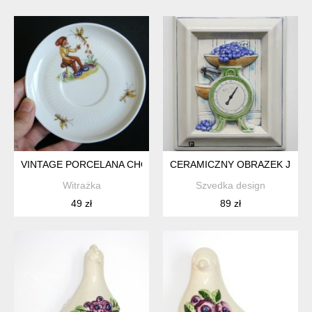
VINTAGE PORCELANA CHODZIEŻ SPODEK DLA DZIECI TALE
CERAMICZNY OBRAZEK JIE G
Witrażka
Szvedka design
49 zł
89 zł