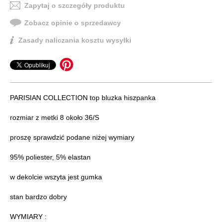
Zapytaj o szczegóły produktu
Zobacz opinie o sprzedawcy
Zasady naliczania kosztu wysyłki
PARISIAN COLLECTION top bluzka hiszpanka
rozmiar z metki 8 około 36/S
proszę sprawdzić podane niżej wymiary
95% poliester, 5% elastan
w dekolcie wszyta jest gumka
stan bardzo dobry
WYMIARY :