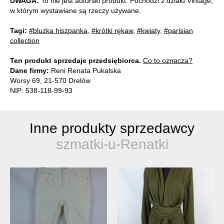
UWAGA:
To nie jest autorski produkt. Pochodzi z działu Vintage,
w którym wystawiane są rzeczy używane.
Tagi:
#bluzka hiszpanka
,
#krótki rękaw
,
#kwiaty
,
#parisian
collection
Ten produkt sprzedaje przedsiębiorca.
Co to oznacza?
Dane firmy:
Reni Renata Pukalska
Worsy 69, 21-570 Drelów
NIP: 538-118-99-93
Inne produkty sprzedawcy
szmatki-u-Renatki