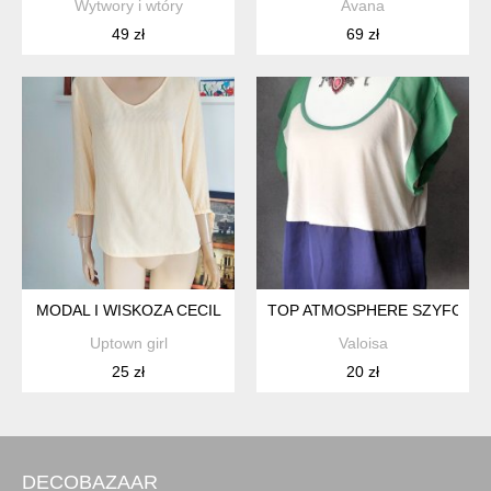
Wytwory i wtóry
Avana
49 zł
69 zł
MODAL I WISKOZA CECIL
TOP ATMOSPHERE SZYFON SA
Uptown girl
Valoisa
25 zł
20 zł
DECOBAZAAR