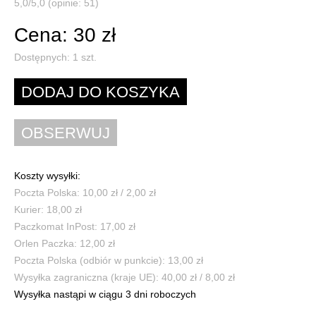
5,0/5,0 (opinie: 51)
Cena: 30 zł
Dostępnych:
1
szt.
Koszty wysyłki:
Poczta Polska: 10,00 zł / 2,00 zł
Kurier: 18,00 zł
Paczkomat InPost: 17,00 zł
Orlen Paczka: 12,00 zł
Poczta Polska (odbiór w punkcie): 13,00 zł
Wysyłka zagraniczna (kraje UE): 40,00 zł / 8,00 zł
Wysyłka nastąpi w ciągu 3 dni roboczych