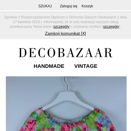
SZUKAJ
Zaloguj się
Koszyk
Zgodnie z Rozporządzeniem Ogólnym o Ochronie Danych Osobowych z dnia
27 kwietnia 2016 r. informujemy, że w celu realizacji naszych usług
przetwarzamy Twoje dane (
szczegóły
) i używamy cookies (
szczegóły
).
Zamknij komunikat [X]
HANDMADE
VINTAGE