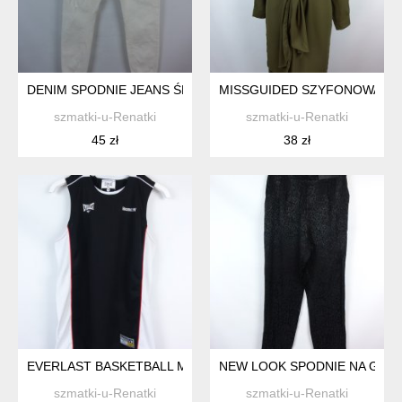
DENIM SPODNIE JEANS ŚMIETANOWE SKINNY 16 / 44
MISSGUIDED SZYFONOWA DŁU
szmatki-u-Renatki
szmatki-u-Renatki
45 zł
38 zł
EVERLAST BASKETBALL MĘSKA KOSZULKA BEZ RĘKAWÓW / 
NEW LOOK SPODNIE NA GUMCE
szmatki-u-Renatki
szmatki-u-Renatki