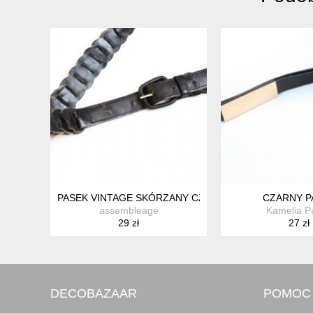
PASEK VINTAGE SKÓRZANY CZARNY
CZARNY P
assembleage
Kamelia Pa
29 zł
27 zł
DECOBAZAAR
POMOC