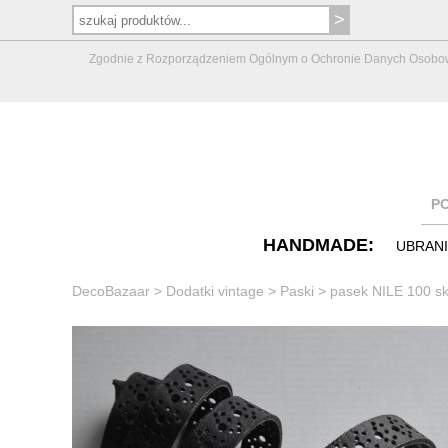
Zgodnie z Rozporządzeniem Ogólnym o Ochronie Danych Osobowych 
P
HANDMADE:
UBRAN
DecoBazaar
>
Dodatki vintage
>
Paski
>
pasek NILE 100 sk