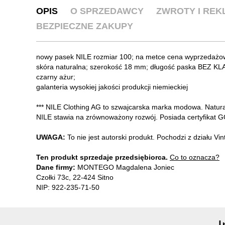
OPIS
O SPRZEDAWCY
ZWROTY I RE
BEZPIECZNE ZAKUPY
nowy pasek NILE rozmiar 100; na metce cena wyprzedażow
skóra naturalna; szerokość 18 mm; długość paska BEZ K
czarny ażur;
galanteria wysokiej jakości produkcji niemieckiej
*** NILE Clothing AG to szwajcarska marka modowa. Natura
NILE stawia na zrównoważony rozwój. Posiada certyfikat
UWAGA:
To nie jest autorski produkt. Pochodzi z działu V
Ten produkt sprzedaje przedsiębiorca.
Co to oznacza?
Dane firmy:
MONTEGO Magdalena Joniec
Czołki 73c, 22-424 Sitno
NIP: 922-235-71-50