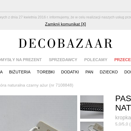
z dnia 27 kwietnia 2016 r. informujemy, że w celu realizacji naszych usług pr
Zamknij komunikat [X]
OMYSŁY NA PREZENT
SPRZEDAWCY
POLECAMY
PRZECE
IA
BIŻUTERIA
TOREBKI
DODATKI
PAN
DZIECKO
DO
óra naturalna czarny ażur (nr 7108848)
PAS
NAT
kropk
5,0/5,0 (