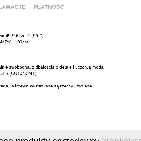
KLAMACJE
PŁATNOŚĆ
a 49,90€ ze 79,90 €;
LAMRY - 109cm;
lnie swobodna, z dbałością o detale i uczciwą modą.
 GOTS (CU1040241).
intage, w którym wystawiane są rzeczy używane.