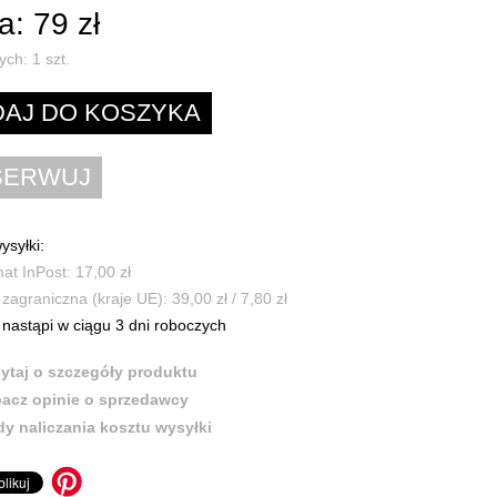
: 79 zł
ych:
1
szt.
ysyłki:
t InPost: 17,00 zł
zagraniczna (kraje UE): 39,00 zł / 7,80 zł
nastąpi w ciągu 3 dni roboczych
ytaj o szczegóły produktu
acz opinie o sprzedawcy
y naliczania kosztu wysyłki