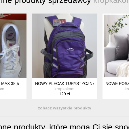
Inne produkty sprzedawcy
kropkako
A
 MAX 38,5
NOWY PLECAK TURYSTYCZNY NA CO DZIEŃ DO
NOWE POSZ
om
kropkakom
k
129 zł
zobacz wszystkie produkty
ne produkty, które mogą Ci się sp