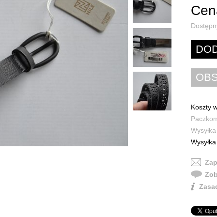
Cena
Dostępn
Koszty w
Paczkoma
Wysyłka 
Wysyłka 
Zap
Zob
Zasad