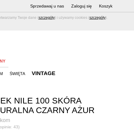
Sprzedawaj u nas
Zaloguj się
Koszyk
zetwarzamy Twoje dane (
szczegóły
) i używamy cookies (
szczegóły
).
NY
VINTAGE
M
ŚWIĘTA
EK NILE 100 SKÓRA
URALNA CZARNY AŻUR
akom
opinie: 43)