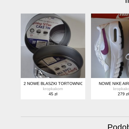
2 NOWE BLASZKI TORTOWNICE FORMY DO PIECZENI
NOWE NIKE AIR
kropkakom
kropkak
45 zł
279 zł
Podob