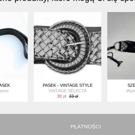
ASEK
PASEK - VINTAGE STYLE
SZE
trini
VINTAGE SELECTA
Wytw
30 zł
33 zł
PŁATNOŚCI