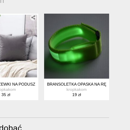
m
 SZKOŁY
EWKI NA PODUSZKI 40X40
BRANSOLETKA OPASKA NA RĘKĘ MIGAJĄC
ropkakom
kropkakom
35 zł
19 zł
odobać