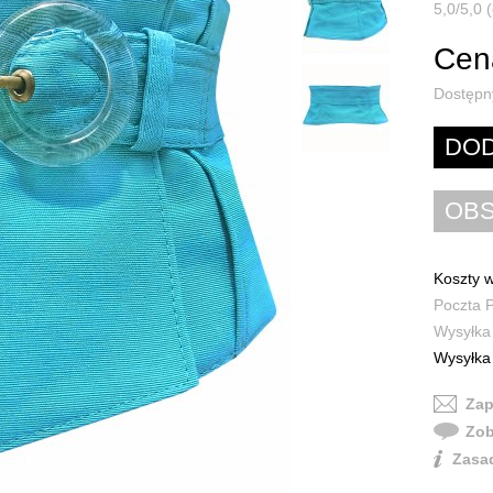
5,0/5,0 (
Cena
Dostępn
Koszty w
Poczta P
Wysyłka 
Wysyłka 
Zap
Zob
Zasad