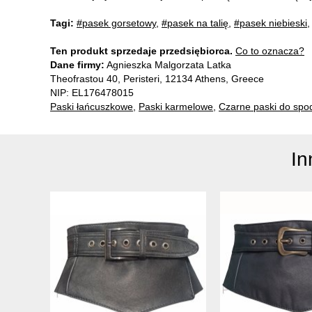
Tagi:
#pasek gorsetowy
,
#pasek na talię
,
#pasek niebieski
Ten produkt sprzedaje przedsiębiorca.
Co to oznacza?
Dane firmy:
Agnieszka Malgorzata Latka
Theofrastou 40, Peristeri, 12134 Athens, Greece
NIP: EL176478015
Paski łańcuszkowe
,
Paski karmelowe
,
Czarne paski do spo
In