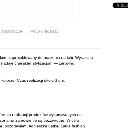
KLAMACJE
PŁATNOŚĆ
kim, zaprojektowany do noszenia na talii. Wyrazista
i nadaje charakter stylizacjom — zarówno
lorze. Czas realizacji około 3 dni.
. Termin realizacji produktów wykonywanych na
cesoria na zamówienie są bezzwrotne. W celu
ję, pozdrawiam, Agnieszka Łatka/ Łatka fashion.