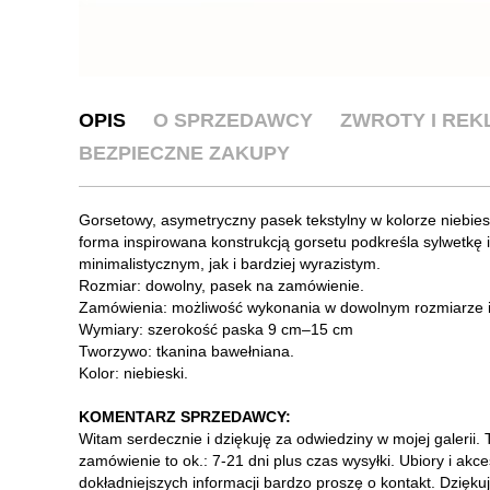
OPIS
O SPRZEDAWCY
ZWROTY I RE
BEZPIECZNE ZAKUPY
Gorsetowy, asymetryczny pasek tekstylny w kolorze niebies
forma inspirowana konstrukcją gorsetu podkreśla sylwetkę 
minimalistycznym, jak i bardziej wyrazistym.
Rozmiar: dowolny, pasek na zamówienie.
Zamówienia: możliwość wykonania w dowolnym rozmiarze i ko
Wymiary: szerokość paska 9 cm–15 cm
Tworzywo: tkanina bawełniana.
Kolor: niebieski.
KOMENTARZ SPRZEDAWCY:
Witam serdecznie i dziękuję za odwiedziny w mojej galerii
zamówienie to ok.: 7-21 dni plus czas wysyłki. Ubiory i ak
dokładniejszych informacji bardzo proszę o kontakt. Dzięku