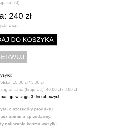
opinie: 23)
: 240 zł
ych:
1
szt.
ysyłki:
olska: 15,00 zł / 3,00 zł
zagraniczna (kraje UE): 40,00 zł / 8,00 zł
nastąpi w ciągu 3 dni roboczych
ytaj o szczegóły produktu
acz opinie o sprzedawcy
y naliczania kosztu wysyłki