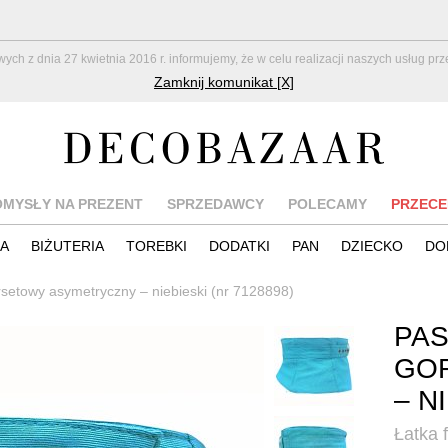
z dnia 27 kwietnia 2016 r. informujemy, że w celu realizacji naszych usług pr
Zamknij komunikat [X]
OMYSŁY NA PREZENT
SPRZEDAWCY
POLECAMY
PRZECE
IA
BIŻUTERIA
TOREBKI
DODATKI
PAN
DZIECKO
DO
rsetowy asymetryczny – niebieski (nr 7128898)
PAS
GO
– N
Łatka 