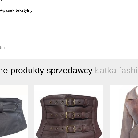
,
#pasek tekstylny
dni
ne produkty sprzedawcy
Łatka fash