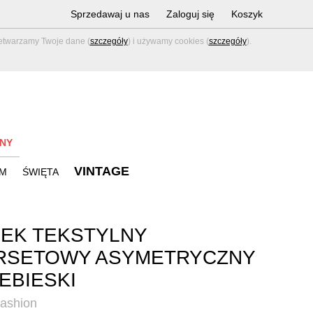
Sprzedawaj u nas
Zaloguj się
Koszyk
zetwarzamy Twoje dane (
szczegóły
) i używamy cookies (
szczegóły
).
NY
VINTAGE
M
ŚWIĘTA
EK TEKSTYLNY
RSETOWY ASYMETRYCZNY
IEBIESKI
fashion