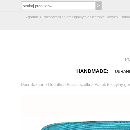
Zgodnie z Rozporządzeniem Ogólnym o Ochronie Danych Osobowych 
P
HANDMADE:
UBRAN
DecoBazaar
>
Dodatki
>
Paski i szelki
>
Pasek tekstylny go