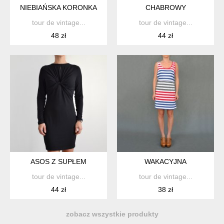
NIEBIAŃSKA KORONKA
CHABROWY
tour de vintage...
tour de vintage...
48 zł
44 zł
ASOS Z SUPŁEM
WAKACYJNA
tour de vintage...
tour de vintage...
44 zł
38 zł
zobacz wszystkie produkty