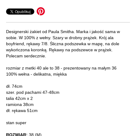
Designerski żakiet od Paula Smitha. Marka i jakość sama w
sobie. W 100% z wełny. Szary w drobny prążek. Krój ala
boyfriend, rękawy 7/8. Śliczna podszewka w mapę, na dole
wykończona koronką. Rękawy na podszewce w prążek.
Polecam serdecznie.
rozmiar z metki 40 ale to 38 - prezentowany na małym 36
100% wełna - delikatna, miękka
dł. 74cm
szer. pod pachami 47-48cm
talia 42cm x 2
ramiona 38cm
dł. rękawa 51cm
stan super
ROZMIAR:
38 (M)