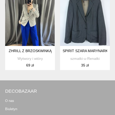
ZHRILL Z BRZOSKWINKĄ
SPIRIT SZARA MARYNARKA ŻAK
Wytwory i wtóry
szmatki-u-Renatki
69 zł
35 zł
DECOBAZAAR
O nas
Biuletyn