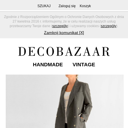
SZUKAJ
Zaloguj się
Koszyk
Zgodnie z Rozporządzeniem Ogólnym o Ochronie Danych Osobowych z dnia
27 kwietnia 2016 r. informujemy, że w celu realizacji naszych usług
przetwarzamy Twoje dane (
szczegóły
) i używamy cookies (
szczegóły
).
Zamknij komunikat [X]
HANDMADE
VINTAGE