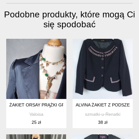
Podobne produkty, które mogą Ci
się spodobać
ŻAKIET ORSAY PRĄŻKI GRAFIT POŁYSK ELEGANCKI Y2K XS
ALVINA ŻAKIET Z PODSZEWKĄ 
Valoisa
szmatki-u-Renatki
25 zł
38 zł