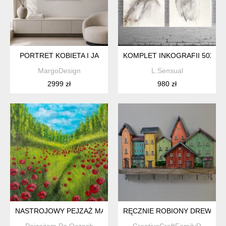
PORTRET KOBIETA I JA
KOMPLET INKOGRAFII 50X70
MargoDesign
L.Sensual
2999 zł
980 zł
NASTROJOWY PEJZAŻ MALOWANY NA PŁÓTNIE - "WŚRÓD 
RĘCZNIE ROBIONY DREWNIA