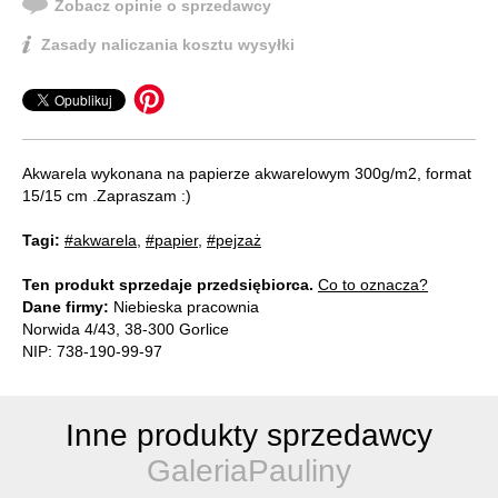
Zobacz opinie o sprzedawcy
Zasady naliczania kosztu wysyłki
Akwarela wykonana na papierze akwarelowym 300g/m2, format
15/15 cm .Zapraszam :)
Tagi:
#akwarela
,
#papier
,
#pejzaż
Ten produkt sprzedaje przedsiębiorca.
Co to oznacza?
Dane firmy:
Niebieska pracownia
Norwida 4/43, 38-300 Gorlice
NIP: 738-190-99-97
Inne produkty sprzedawcy
GaleriaPauliny