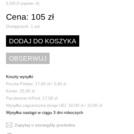
5,0/5,0 (opinie: 4)
Cena: 105 zł
Dostępnych:
1
szt.
Koszty wysyłki:
Poczta Polska: 17,00 zł / 3,40 zł
Kurier: 25,00 zł
Paczkomat InPost: 17,00 zł
Wysyłka zagraniczna (kraje UE): 50,00 zł / 10,00 zł
Wysyłka nastąpi w ciągu 3 dni roboczych
Zapytaj o szczegóły produktu