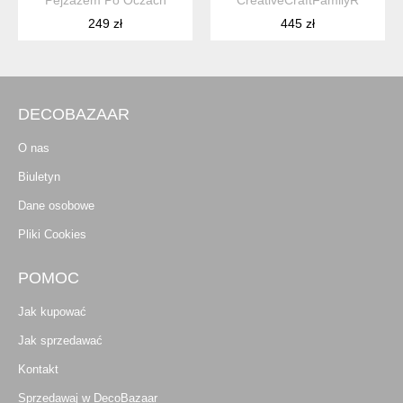
Pejzażem Po Oczach
CreativeCraftFamilyR
249 zł
445 zł
DECOBAZAAR
O nas
Biuletyn
Dane osobowe
Pliki Cookies
POMOC
Jak kupować
Jak sprzedawać
Kontakt
Sprzedawaj w DecoBazaar